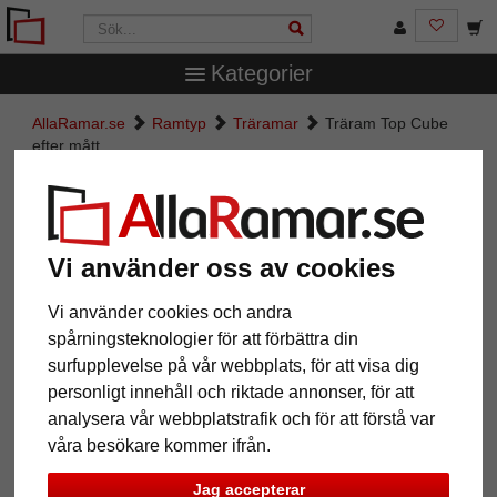
Kategorier
AllaRamar.se
Ramtyp
Träramar
Träram Top Cube
efter mått
Träram Top Cube efter mått
Vi använder oss av cookies
Vi använder cookies och andra
spårningsteknologier för att förbättra din
surfupplevelse på vår webbplats, för att visa dig
personligt innehåll och riktade annonser, för att
analysera vår webbplatstrafik och för att förstå var
våra besökare kommer ifrån.
Tillbaka
Näst
Jag accepterar