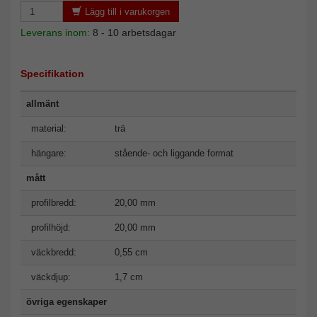
Lägg till i varukorgen
Leverans inom:
8 - 10 arbetsdagar
Specifikation
allmänt
material:
trä
hängare:
stående- och liggande format
mått
profilbredd:
20,00 mm
profilhöjd:
20,00 mm
väckbredd:
0,55 cm
väckdjup:
1,7 cm
övriga egenskaper