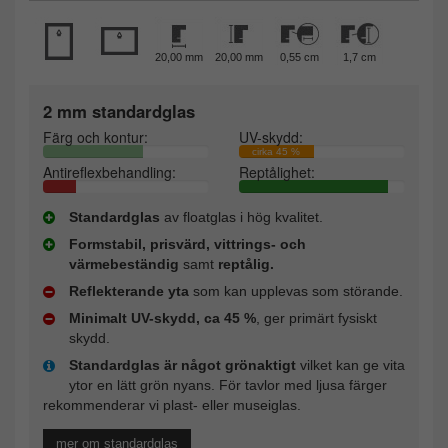
20,00 mm
20,00 mm
0,55 cm
1,7 cm
2 mm standardglas
Färg och kontur:
UV-skydd:
cirka 45 %
Antireflexbehandling:
Reptålighet:
Standardglas
av floatglas i hög kvalitet.
Formstabil, prisvärd, vittrings- och
värmebeständig
samt
reptålig.
Reflekterande yta
som kan upplevas som störande.
Minimalt UV-skydd, ca 45 %
, ger primärt fysiskt
skydd.
Standardglas är något grönaktigt
vilket kan ge vita
ytor en lätt grön nyans. För tavlor med ljusa färger
rekommenderar vi plast- eller museiglas.
mer om standardglas