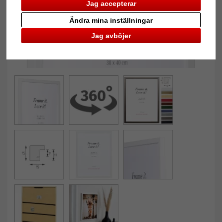
Jag accepterar
Ändra mina inställningar
Jag avböjer