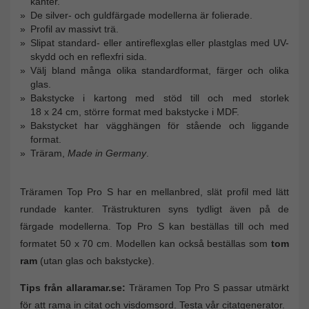
kanter.
De silver- och guldfärgade modellerna är folierade.
Profil av massivt trä.
Slipat standard- eller antireflexglas eller plastglas med UV-
skydd och en reflexfri sida.
Välj bland många olika standardformat, färger och olika
glas.
Bakstycke i kartong med stöd till och med storlek
18 x 24 cm, större format med bakstycke i MDF.
Bakstycket har vägghängen för stående och liggande
format.
Träram,
Made in Germany
.
Träramen Top Pro S har en mellanbred, slät profil med lätt
rundade kanter. Trästrukturen syns tydligt även på de
färgade modellerna. Top Pro S kan beställas till och med
formatet 50 x 70 cm. Modellen kan också beställas som
tom
ram
(utan glas och bakstycke).
Tips från allaramar.se:
Träramen Top Pro S passar utmärkt
för att rama in citat och visdomsord. Testa vår citatgenerator.