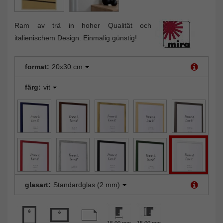
Ram av trä in hoher Qualität och
italienischem Design. Einmalig günstig!
format:
20x30 cm
färg:
vit
glasart:
Standardglas (2 mm)
15,00 mm
15,00 mm