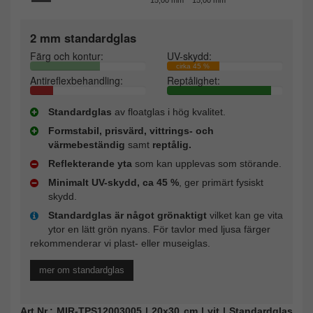
2 mm standardglas
Färg och kontur:
UV-skydd:
cirka 45 %
Antireflexbehandling:
Reptålighet:
Standardglas
av floatglas i hög kvalitet.
Formstabil, prisvärd, vittrings- och
värmebeständig
samt
reptålig.
Reflekterande yta
som kan upplevas som störande.
Minimalt UV-skydd, ca 45 %
, ger primärt fysiskt
skydd.
Standardglas är något grönaktigt
vilket kan ge vita
ytor en lätt grön nyans. För tavlor med ljusa färger
rekommenderar vi plast- eller museiglas.
mer om standardglas
Art.Nr.: MIR-TPS12003005 | 20x30 cm | vit | Standardglas