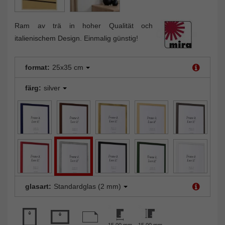
Ram av trä in hoher Qualität och
italienischem Design. Einmalig günstig!
format:
25x35 cm
färg:
silver
glasart:
Standardglas (2 mm)
15,00 mm
15,00 mm