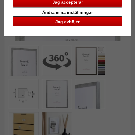
Jag accepterar
Ändra mina inställningar
Jag avböjer