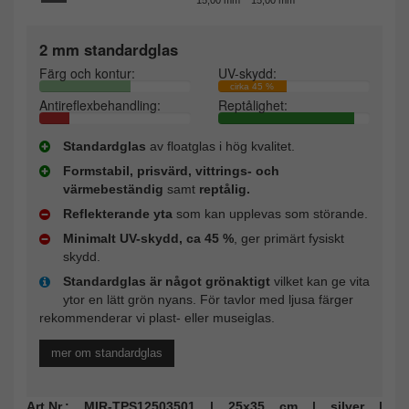
2 mm standardglas
Färg och kontur:
UV-skydd:
cirka 45 %
Antireflexbehandling:
Reptålighet:
Standardglas
av floatglas i hög kvalitet.
Formstabil, prisvärd, vittrings- och
värmebeständig
samt
reptålig.
Reflekterande yta
som kan upplevas som störande.
Minimalt UV-skydd, ca 45 %
, ger primärt fysiskt
skydd.
Standardglas är något grönaktigt
vilket kan ge vita
ytor en lätt grön nyans. För tavlor med ljusa färger
rekommenderar vi plast- eller museiglas.
mer om standardglas
Art.Nr.: MIR-TPS12503501 | 25x35 cm | silver |