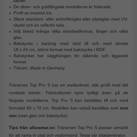
kanter.
De silver- och guldfärgade modellerna är folierade.
Profil av massivt trä.
Slipat standard- eller antireflexglas eller plastglas med UV-
skydd och en reflexfri sida.
Välj bland många olika standardformat, färger och olika
glas.
Bakstycke i kartong med stöd till och med storlek
18 x 24 cm, större format med bakstycke i MDF.
Bakstycket har vägghängen för stående och liggande
format.
Träram,
Made in Germany
.
Träramen Top Pro S har en mellanbred, slät profil med lätt
rundade kanter. Trästrukturen syns tydligt även på de
färgade modellerna. Top Pro S kan beställas till och med
formatet 50 x 70 cm. Modellen kan också beställas som
tom
ram
(utan glas och bakstycke).
Tips från allaramar.se:
Träramen Top Pro S passar utmärkt
för att rama in citat och visdomsord. Testa vår citatgenerator.