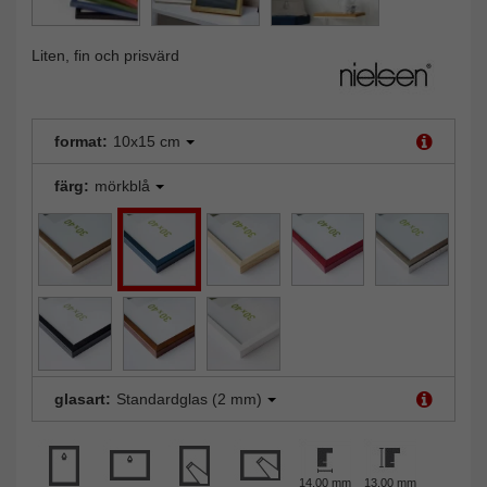
Liten, fin och prisvärd
format:
10x15 cm
färg:
mörkblå
glasart:
Standardglas (2 mm)
14,00 mm
13,00 mm