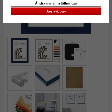
Ändra mina inställningar
Jag avböjer