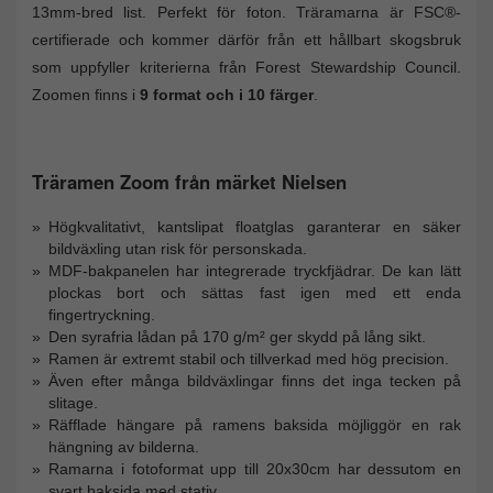
13mm-bred list. Perfekt för foton. Träramarna är FSC®-
certifierade och kommer därför från ett hållbart skogsbruk
som uppfyller kriterierna från Forest Stewardship Council.
Zoomen finns i
9 format och i 10 färger
.
Träramen Zoom från märket Nielsen
Högkvalitativt, kantslipat floatglas garanterar en säker
bildväxling utan risk för personskada.
MDF-bakpanelen har integrerade tryckfjädrar. De kan lätt
plockas bort och sättas fast igen med ett enda
fingertryckning.
Den syrafria lådan på 170 g/m² ger skydd på lång sikt.
Ramen är extremt stabil och tillverkad med hög precision.
Även efter många bildväxlingar finns det inga tecken på
slitage.
Räfflade hängare på ramens baksida möjliggör en rak
hängning av bilderna.
Ramarna i fotoformat upp till 20x30cm har dessutom en
svart baksida med stativ.