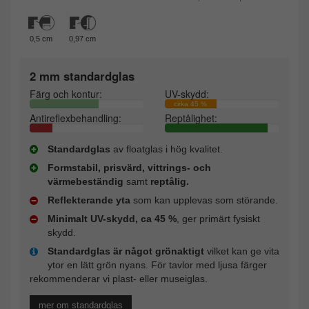
0,5 cm
0,97 cm
2 mm standardglas
Färg och kontur:
UV-skydd:
cirka 45 %
Antireflexbehandling:
Reptålighet:
Standardglas
av floatglas i hög kvalitet.
Formstabil, prisvärd, vittrings- och
värmebeständig
samt
reptålig.
Reflekterande yta
som kan upplevas som störande.
Minimalt UV-skydd, ca 45 %
, ger primärt fysiskt
skydd.
Standardglas är något grönaktigt
vilket kan ge vita
ytor en lätt grön nyans. För tavlor med ljusa färger
rekommenderar vi plast- eller museiglas.
mer om standardglas