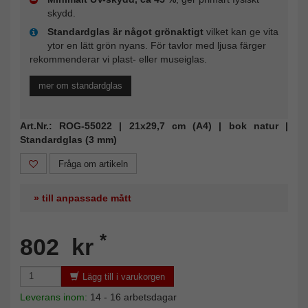
skydd.
Standardglas är något grönaktigt
vilket kan ge vita
ytor en lätt grön nyans. För tavlor med ljusa färger
rekommenderar vi plast- eller museiglas.
mer om standardglas
Art.Nr.: ROG-55022 | 21x29,7 cm (A4) | bok natur |
Standardglas (3 mm)
Fråga om artikeln
» till anpassade mått
*
802 kr
Lägg till i varukorgen
Leverans inom:
14 - 16 arbetsdagar