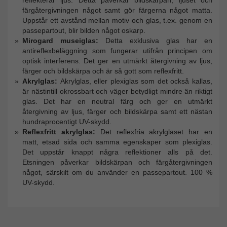
reflekterar ljus. Detta påverkar bildskärpan, ljuset och
färgåtergivningen något samt gör färgerna något matta.
Uppstår ett avstånd mellan motiv och glas, t.ex. genom en
passepartout, blir bilden något oskarp.
Mirogard museiglas:
Detta exklusiva glas har en
antireflexbeläggning som fungerar utifrån principen om
optisk interferens. Det ger en utmärkt återgivning av ljus,
färger och bildskärpa och är så gott som reflexfritt.
Akrylglas:
Akrylglas, eller plexiglas som det också kallas,
är nästintill okrossbart och väger betydligt mindre än riktigt
glas. Det har en neutral färg och ger en utmärkt
återgivning av ljus, färger och bildskärpa samt ett nästan
hundraprocentigt UV-skydd.
Reflexfritt akrylglas:
Det reflexfria akrylglaset har en
matt, etsad sida och samma egenskaper som plexiglas.
Det uppstår knappt några reflektioner alls på det.
Etsningen påverkar bildskärpan och färgåtergivningen
något, särskilt om du använder en passepartout. 100 %
UV-skydd.