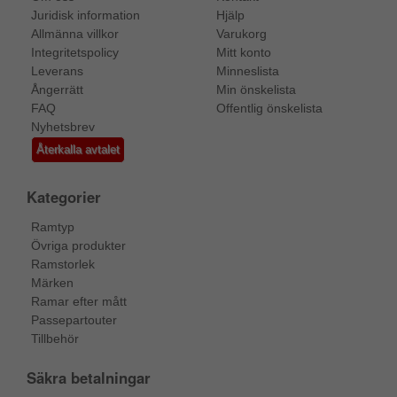
Juridisk information
Hjälp
Allmänna villkor
Varukorg
Integritetspolicy
Mitt konto
Leverans
Minneslista
Ångerrätt
Min önskelista
FAQ
Offentlig önskelista
Nyhetsbrev
Återkalla avtalet
Kategorier
Ramtyp
Övriga produkter
Ramstorlek
Märken
Ramar efter mått
Passepartouter
Tillbehör
Säkra betalningar