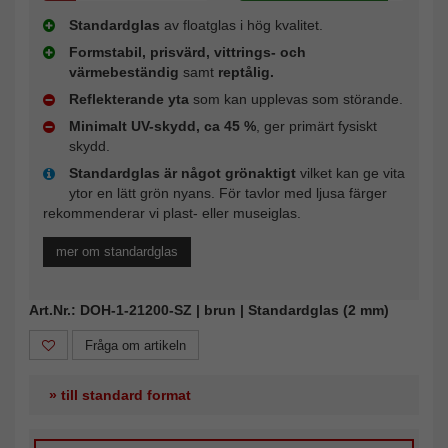
Standardglas
av floatglas i hög kvalitet.
Formstabil, prisvärd, vittrings- och
värmebeständig
samt
reptålig.
Reflekterande yta
som kan upplevas som störande.
Minimalt UV-skydd, ca 45 %
, ger primärt fysiskt
skydd.
Standardglas är något grönaktigt
vilket kan ge vita
ytor en lätt grön nyans. För tavlor med ljusa färger
rekommenderar vi plast- eller museiglas.
mer om standardglas
Art.Nr.: DOH-1-21200-SZ | brun | Standardglas (2 mm)
Fråga om artikeln
» till standard format