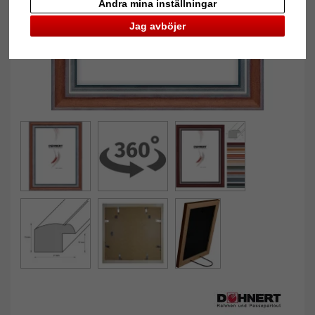
Ändra mina inställningar
Jag avböjer