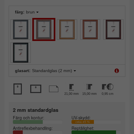
färg:
brun
glasart:
Standardglas (2 mm)
21,00 mm
15,00 mm
0,95 cm
2 mm standardglas
Färg och kontur:
UV-skydd:
cirka 45 %
Antireflexbehandling:
Reptålighet: