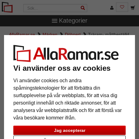
Kategorier
AllaRamar.se
Märken
Döhnert
Träram- måttbeställd
East Acton
Träram- måttbeställd East Acton
Vi använder oss av cookies
Vi använder cookies och andra
spårningsteknologier för att förbättra din
surfupplevelse på vår webbplats, för att visa dig
personligt innehåll och riktade annonser, för att
analysera vår webbplatstrafik och för att förstå var
våra besökare kommer ifrån.
Tillbaka
Näst
Jag accepterar