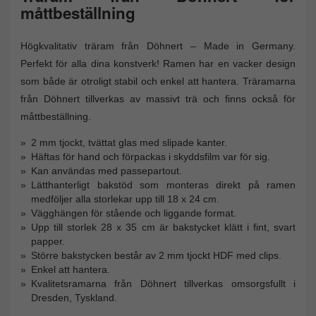
måttbeställning
Högkvalitativ träram från Döhnert – Made in Germany.
Perfekt för alla dina konstverk! Ramen har en vacker design
som både är otroligt stabil och enkel att hantera. Träramarna
från Döhnert tillverkas av massivt trä och finns också för
måttbeställning.
2 mm tjockt, tvättat glas med slipade kanter.
Häftas för hand och förpackas i skyddsfilm var för sig.
Kan användas med passepartout.
Lätthanterligt bakstöd som monteras direkt på ramen
medföljer alla storlekar upp till 18 x 24 cm.
Vägghängen för stående och liggande format.
Upp till storlek 28 x 35 cm är bakstycket klätt i fint, svart
papper.
Större bakstycken består av 2 mm tjockt HDF med clips.
Enkel att hantera.
Kvalitetsramarna från Döhnert tillverkas omsorgsfullt i
Dresden, Tyskland.