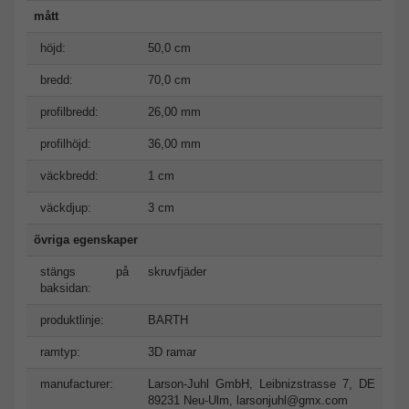
mått
höjd:
50,0 cm
bredd:
70,0 cm
profilbredd:
26,00 mm
profilhöjd:
36,00 mm
väckbredd:
1 cm
väckdjup:
3 cm
övriga egenskaper
stängs på
skruvfjäder
baksidan:
produktlinje:
BARTH
ramtyp:
3D ramar
manufacturer:
Larson-Juhl GmbH, Leibnizstrasse 7, DE
89231 Neu-Ulm,
larsonjuhl@gmx.com