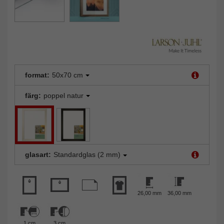
format:
50x70 cm
färg:
poppel natur
glasart:
Standardglas (2 mm)
26,00 mm
36,00 mm
1 cm
3 cm