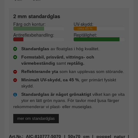
2 mm standardglas
Färg och kontur:
UV-skydd:
cirka 45 %
Antireflexbehandling:
Reptålighet:
Standardglas
av floatglas i hög kvalitet.
Formstabil, prisvärd, vittrings- och
värmebeständig
samt
reptålig.
Reflekterande yta
som kan upplevas som störande.
Minimalt UV-skydd, ca 45 %
, ger primärt fysiskt
skydd.
Standardglas är något grönaktigt
vilket kan ge vita
ytor en lätt grön nyans. För tavlor med ljusa färger
rekommenderar vi plast- eller museiglas.
mer om standardglas
Art.Nr.: AIC-810777-5070 | 50x70 cm | poppel natur |