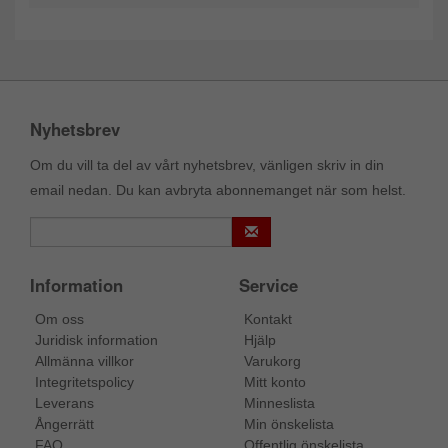
Nyhetsbrev
Om du vill ta del av vårt nyhetsbrev, vänligen skriv in din
email nedan. Du kan avbryta abonnemanget när som helst.
Information
Service
Om oss
Kontakt
Juridisk information
Hjälp
Allmänna villkor
Varukorg
Integritetspolicy
Mitt konto
Leverans
Minneslista
Ångerrätt
Min önskelista
FAQ
Offentlig önskelista