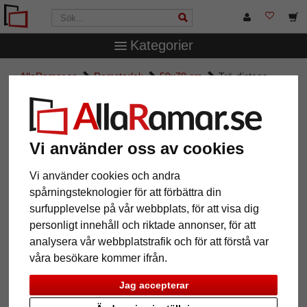
Kategorier
AllaRamar.se
Ramstorlek
50x70 cm
Trä-distans-
växelram serie 810
Trä-distans-växelram serie 810
Vi använder oss av cookies
Vi använder cookies och andra
spårningsteknologier för att förbättra din
surfupplevelse på vår webbplats, för att visa dig
personligt innehåll och riktade annonser, för att
analysera vår webbplatstrafik och för att förstå var
våra besökare kommer ifrån.
Jag accepterar
Tillbaka
Näst