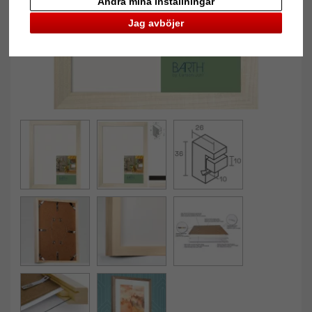
Ändra mina inställningar
Jag avböjer