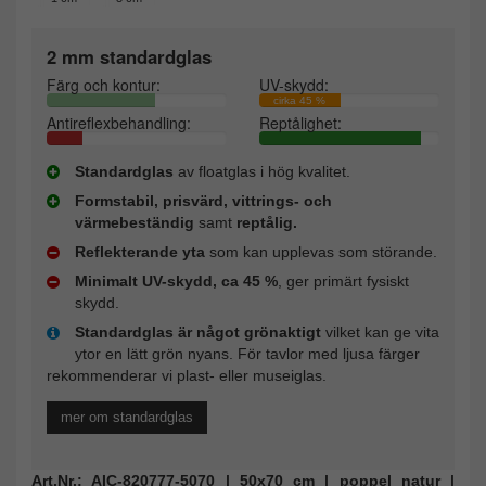
2 mm standardglas
Färg och kontur:
UV-skydd:
cirka 45 %
Antireflexbehandling:
Reptålighet:
Standardglas
av floatglas i hög kvalitet.
Formstabil, prisvärd, vittrings- och
värmebeständig
samt
reptålig.
Reflekterande yta
som kan upplevas som störande.
Minimalt UV-skydd, ca 45 %
, ger primärt fysiskt
skydd.
Standardglas är något grönaktigt
vilket kan ge vita
ytor en lätt grön nyans. För tavlor med ljusa färger
rekommenderar vi plast- eller museiglas.
mer om standardglas
Art.Nr.: AIC-820777-5070 | 50x70 cm | poppel natur |