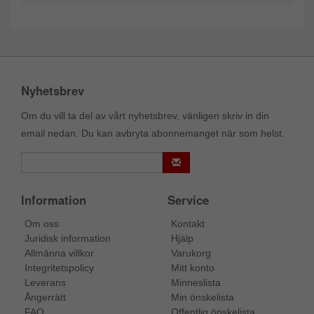
Nyhetsbrev
Om du vill ta del av vårt nyhetsbrev, vänligen skriv in din
email nedan. Du kan avbryta abonnemanget när som helst.
Information
Service
Om oss
Kontakt
Juridisk information
Hjälp
Allmänna villkor
Varukorg
Integritetspolicy
Mitt konto
Leverans
Minneslista
Ångerrätt
Min önskelista
FAQ
Offentlig önskelista