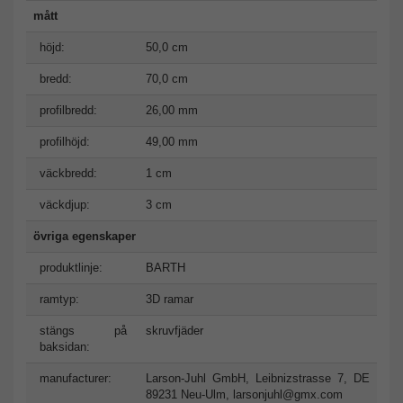
mått
höjd:
50,0 cm
bredd:
70,0 cm
profilbredd:
26,00 mm
profilhöjd:
49,00 mm
väckbredd:
1 cm
väckdjup:
3 cm
övriga egenskaper
produktlinje:
BARTH
ramtyp:
3D ramar
stängs på
skruvfjäder
baksidan:
manufacturer:
Larson-Juhl GmbH, Leibnizstrasse 7, DE
89231 Neu-Ulm,
larsonjuhl@gmx.com