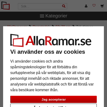
Kategorier
AllaRamar.se
Ramstorlek
50x70 cm
Trä-distans-
växelram serie 820
Trä-distans-växelram serie 820
Vi använder oss av cookies
Vi använder cookies och andra
spårningsteknologier för att förbättra din
surfupplevelse på vår webbplats, för att visa dig
personligt innehåll och riktade annonser, för att
analysera vår webbplatstrafik och för att förstå var
våra besökare kommer ifrån.
Jag accepterar
Tillbaka
Näst