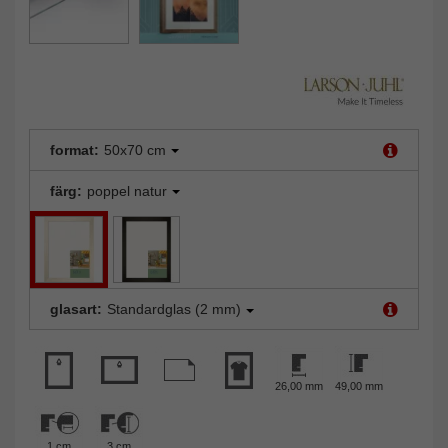
format:
50x70 cm
färg:
poppel natur
glasart:
Standardglas (2 mm)
26,00 mm
49,00 mm
1 cm
3 cm