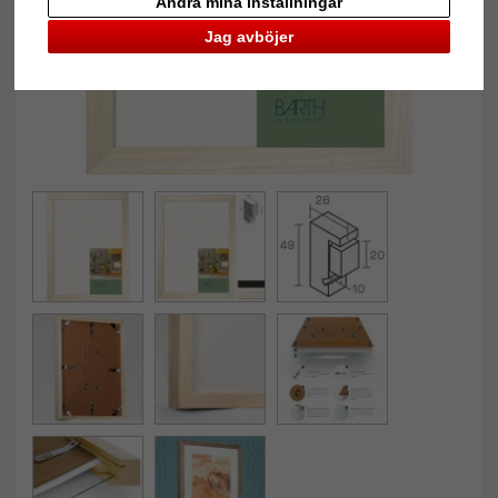
Ändra mina inställningar
Jag avböjer