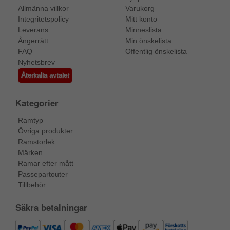
Allmänna villkor
Varukorg
Integritetspolicy
Mitt konto
Leverans
Minneslista
Ångerrätt
Min önskelista
FAQ
Offentlig önskelista
Nyhetsbrev
Återkalla avtalet
Kategorier
Ramtyp
Övriga produkter
Ramstorlek
Märken
Ramar efter mått
Passepartouter
Tillbehör
Säkra betalningar