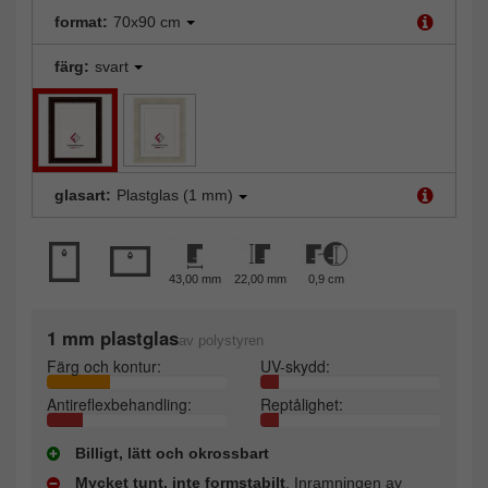
format:
70x90 cm
färg:
svart
glasart:
Plastglas (1 mm)
43,00 mm
22,00 mm
0,9 cm
1 mm plastglas
av polystyren
Färg och kontur:
UV-skydd:
Antireflexbehandling:
Reptålighet:
Billigt, lätt och okrossbart
Mycket tunt, inte formstabilt
. Inramningen av