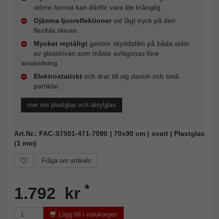
större format kan därför vara lite krånglig.
Ojämna ljusreflektioner
vid lågt tryck på den
flexibla skivan.
Mycket reptåligt
genom skyddsfilm på båda sidor
av glasskivan som måste avlägsnas före
användning.
Elektrostatiskt
och drar till sig damm och små
partiklar.
mer om plastglas och akrylglas
Art.Nr.: FAC-S7501-471-7090 | 70x90 cm | svart | Plastglas
(1 mm)
Fråga om artikeln
*
1.792 kr
Lägg till i varukorgen