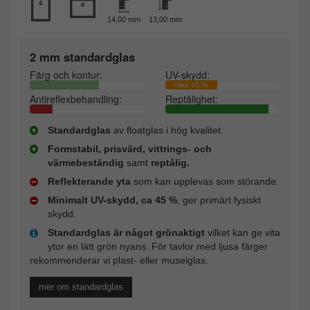
14,00 mm
13,00 mm
2 mm standardglas
Färg och kontur:
UV-skydd:
cirka 45 %
Antireflexbehandling:
Reptålighet:
Standardglas
av floatglas i hög kvalitet.
Formstabil, prisvärd, vittrings- och
värmebeständig
samt
reptålig.
Reflekterande yta
som kan upplevas som störande.
Minimalt UV-skydd, ca 45 %
, ger primärt fysiskt
skydd.
Standardglas är något grönaktigt
vilket kan ge vita
ytor en lätt grön nyans. För tavlor med ljusa färger
rekommenderar vi plast- eller museiglas.
mer om standardglas