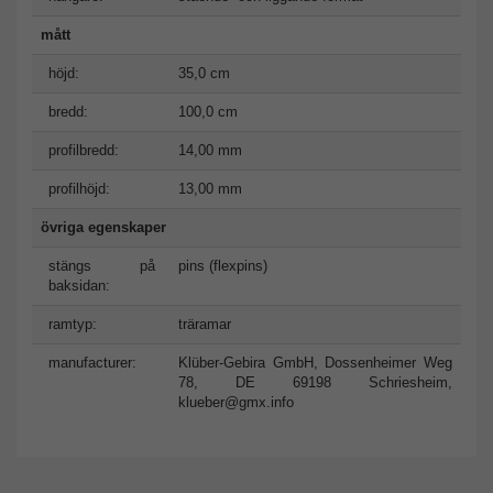
mått
höjd:
35,0 cm
bredd:
100,0 cm
profilbredd:
14,00 mm
profilhöjd:
13,00 mm
övriga egenskaper
stängs på
pins (flexpins)
baksidan:
ramtyp:
träramar
manufacturer:
Klüber-Gebira GmbH, Dossenheimer Weg
78, DE 69198 Schriesheim,
klueber@gmx.info