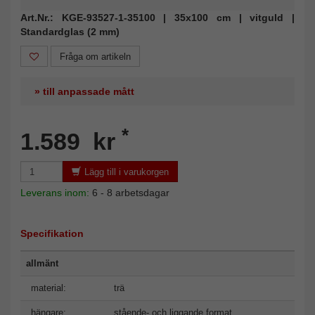
Art.Nr.: KGE-93527-1-35100 | 35x100 cm | vitguld |
Standardglas (2 mm)
Fråga om artikeln
» till anpassade mått
*
1.589 kr
Lägg till i varukorgen
Leverans inom:
6 - 8 arbetsdagar
Specifikation
allmänt
material:
trä
hängare:
stående- och liggande format