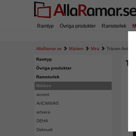
Ramtyp
Övriga produkter
Ramstorlek
M
AllaRamar.se
Märken
Mira
Träram Antony
Ramtyp
Tr
Övriga produkter
Ramstorlek
Märken
accent
ArtCANVAS
artvera
DEHA
Deknudt
Tillba