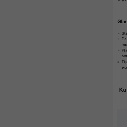
Glas
St
De
mot
Pl
ant
Ti
ex
Ku