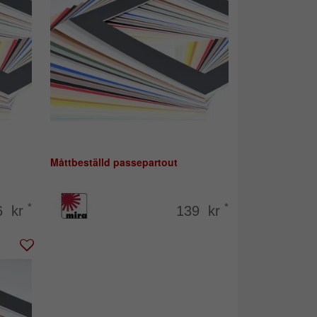
Måttbeställd passepartout
*
*
6 kr
139 kr