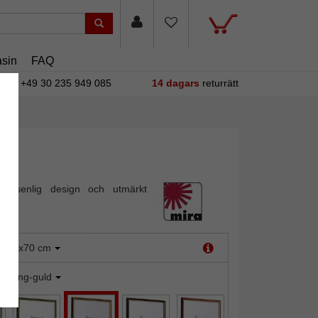
sin
FAQ
+49 30 235 949 085
14 dagars
returrätt
 tidsenlig design och utmärkt
:
25x70 cm
honung-guld