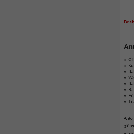
Besk
An
Glä
Kan
Bak
Vä
Bak
Ra
För
Ti
Anton
gläns
är pe