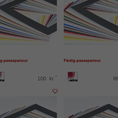
ig-passepartout
Färdig-passepartout
*
100 kr
8