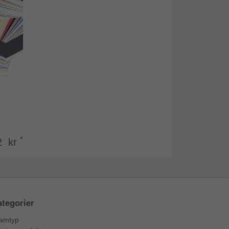
*
2 kr
tegorier
amtyp