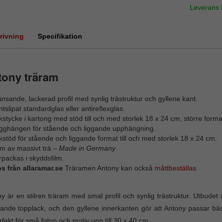
Leverans
rivning
Specifikation
tony träram
nsande, lackerad profil med synlig trästruktur och gyllene kant.
tslipat standardglas eller antireflexglas.
stycke i kartong med stöd till och med storlek 18 x 24 cm, större for
gghängen för stående och liggande upphängning.
stöd för stående och liggande format till och med storlek 18 x 24 cm.
m av massivt trä –
Made in Germany
.
packas i skyddsfilm.
ps från allaramar.se
Träramen Antony kan också
måttbeställas
.
y är en stilren träram med smal profil och synlig trästruktur. Utbudet a
ande topplack, och den gyllene innerkanten gör att Antony passar bäs
rfekt för små foton och motiv upp till 30 x 40 cm.