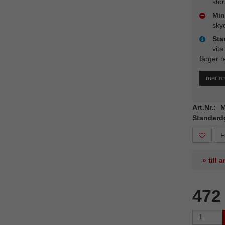
stö
Min
sky
Sta
vita
färger r
mer o
Art.Nr.:
Standard
F
» till
472