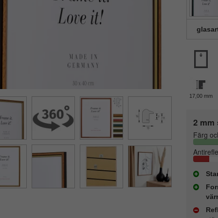
glasar
17,00 mm
2 mm 
Färg oc
Antirefl
Sta
For
vär
Ref