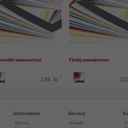
beställd passepartout
Färdig-passepartout
*
139 kr
12
Information
Service
Ka
Om oss
Kontakt
R