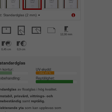
t:
Standardglas (2 mm)
12,00 mm
0,45 cm
0,9 cm
standardglas
h kontur:
UV-skydd:
cirka 45 %
exbehandling:
Reptålighet:
ndardglas
av floatglas i hög kvalitet.
mstabil, prisvärd, vittrings- och
mebeständig
samt
reptålig.
lekterande yta
som kan upplevas som