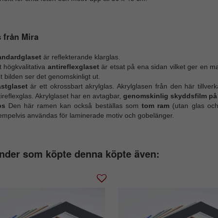
 från Mira
andardglaset
är reflekterande klarglas.
t högkvalitativa
antireflexglaset
är etsat på ena sidan vilket ger en mat
 bilden ser det genomskinligt ut.
astglaset
är ett okrossbart akrylglas. Akrylglasen från den här tillv
ireflexglas. Akrylglaset har en avtagbar,
genomskinlig skyddsfilm på
ps
Den här ramen kan också beställas som
tom ram
(utan glas och
empelvis användas för laminerade motiv och gobelänger.
nder som köpte denna köpte även: