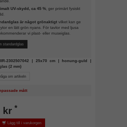
rande.
imalt UV-skydd, ca 45 %
, ger primärt fysiskt
dd.
ndardglas är något grönaktigt
vilket kan ge
 ytor en lätt grön nyans. För tavlor med ljusa
ekommenderar vi plast- eller museiglas.
m standardglas
 MIR-2302507042 | 25x70 cm | honung-guld |
glas (2 mm)
råga om artikeln
 anpassade mått
*
 kr
Lägg till i varukorgen