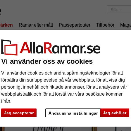
ärken
Ramar efter mått
Passepartouter
Tillbehör
Maga
195 kr
i leveranskostnad.
Oavsett hur mycket du beställer.
äram Antony
Vi använder oss av cookies
Vi använder cookies och andra spårningsteknologier för att
Träram i
förbättra din surfupplevelse på vår webbplats, för att visa dig
kvalitet.
personligt innehåll och riktade annonser, för att analysera vår
webbplatstrafik och för att förstå var våra besökare kommer
ifrån.
format
Jag accepterar
Jag avböjer
Ändra mina inställningar
färg:
ka
Nästa