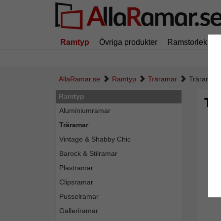
Ramtyp
Övriga produkter
Ramstorlek
AllaRamar.se
Ramtyp
Träramar
Träram Ap
Ramtyp
Tr
Aluminiumramar
Träramar
Vintage & Shabby Chic
Barock & Stilramar
Plastramar
Clipsramar
Pusselramar
Galleriramar
Tillba