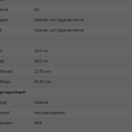
erial:
trä
gare:
stående- och liggande format
l:
stående- och liggande format
t
d:
13,0 cm
dd:
18,0 cm
filbredd:
21,00 mm
filhöjd:
30,00 mm
iga egenskaper
typ:
träramar
rkmal:
med passepartout
erialrw:
MDF