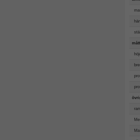
mat
hän
stäl
måt
höj
bre
pro
pro
övr
ram
Me
Mat