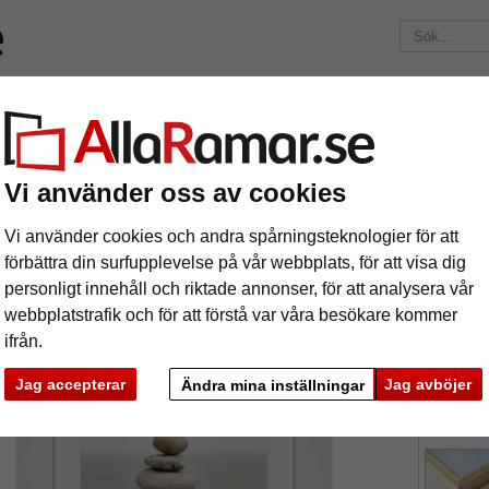
Märken
Ramar efter mått
Passepartouter
Tillbehör
Maga
195 kr
i leveranskostnad.
Oavsett hur mycket du beställer.
ollon med passepartout
Vi använder oss av cookies
äram Apollon med passepartout
Vi använder cookies och andra spårningsteknologier för att
förbättra din surfupplevelse på vår webbplats, för att visa dig
personligt innehåll och riktade annonser, för att analysera vår
webbplatstrafik och för att förstå var våra besökare kommer
ifrån.
format
Jag accepterar
Jag avböjer
Ändra mina inställningar
färg:
v
ka
Nästa