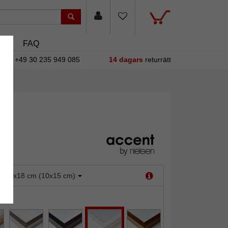
sin
FAQ
+49 30 235 949 085
14 dagars
returrätt
:
13x18 cm (10x15 cm)
it