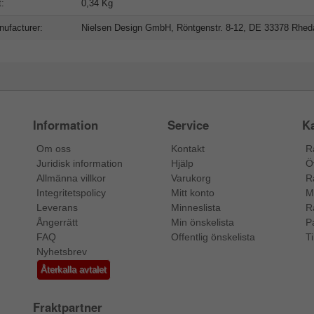
t:
0,34 Kg
ufacturer:
Nielsen Design GmbH, Röntgenstr. 8-12, DE 33378 Rhe
Information
Service
Ka
Om oss
Kontakt
R
Juridisk information
Hjälp
Ö
Allmänna villkor
Varukorg
R
Integritetspolicy
Mitt konto
M
Leverans
Minneslista
R
Ångerrätt
Min önskelista
P
FAQ
Offentlig önskelista
Ti
Nyhetsbrev
Återkalla avtalet
Fraktpartner