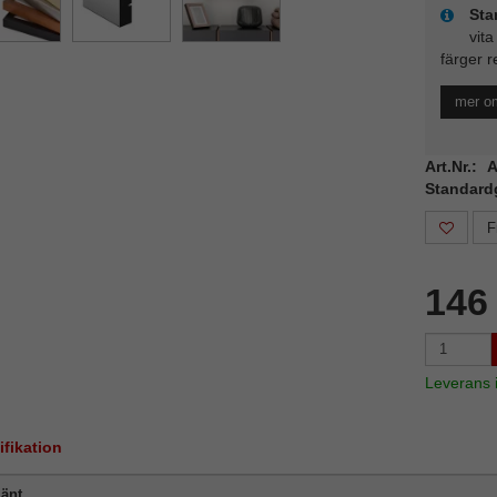
Sta
vita
färger r
mer o
Art.Nr.:
Standard
F
146
Leverans
ifikation
änt