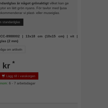
ndardglas är något grönaktigt
vilket kan ge
 ytor en lätt grön nyans. För tavlor med ljusa
ekommenderar vi plast- eller museiglas.
m standardglas
 ACC-8988002 | 13x18 cm (10x15 cm) | vit |
glas (2 mm)
råga om artikeln
*
 kr
Lägg till i varukorgen
 inom:
6 - 7 arbetsdagar