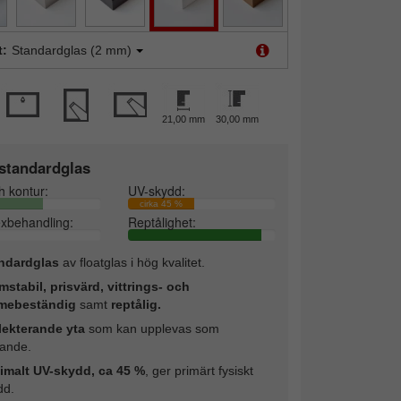
t:
Standardglas (2 mm)
21,00 mm
30,00 mm
standardglas
h kontur:
UV-skydd:
cirka 45 %
exbehandling:
Reptålighet:
ndardglas
av floatglas i hög kvalitet.
mstabil, prisvärd, vittrings- och
mebeständig
samt
reptålig.
lekterande yta
som kan upplevas som
rande.
imalt UV-skydd, ca 45 %
, ger primärt fysiskt
dd.