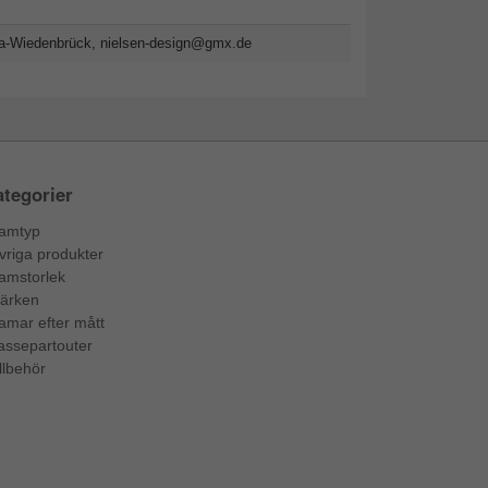
da-Wiedenbrück,
nielsen-design@gmx.de
tegorier
amtyp
vriga produkter
amstorlek
ärken
amar efter mått
assepartouter
llbehör