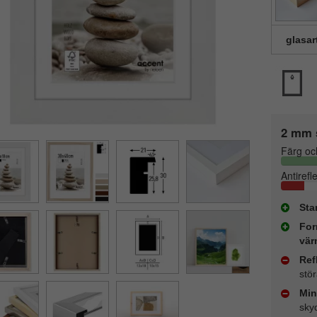
glasar
2 mm 
Färg oc
Antirefl
Sta
For
vär
Ref
stö
Min
sky