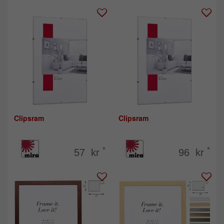
Clipsram
Clipsram
*
*
57 kr
96 kr