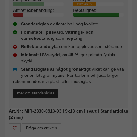
cirka 45 %
Antireflexbehandling:
Reptålighet:
Standardglas
av floatglas i hög kvalitet.
Formstabil, prisvärd, vittrings- och
värmebeständig
samt
reptålig.
Reflekterande yta
som kan upplevas som störande.
Minimalt UV-skydd, ca 45 %
, ger primärt fysiskt
skydd.
Standardglas är något grönaktigt
vilket kan ge vita
ytor en lätt grön nyans. För tavlor med ljusa färger
rekommenderar vi plast- eller museiglas.
mer om standardglas
Art.Nr.: MIR-2330-0913-03 | 9x13 cm | svart | Standardglas
(2 mm)
Fråga om artikeln