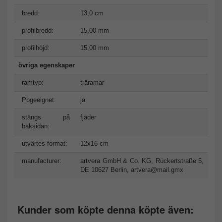
bredd:
13,0 cm
profilbredd:
15,00 mm
profilhöjd:
15,00 mm
övriga egenskaper
ramtyp:
träramar
Ppgeeignet:
ja
stängs på
fjäder
baksidan:
utvärtes format:
12x16 cm
manufacturer:
artvera GmbH & Co. KG, Rückertstraße 5,
DE 10627 Berlin,
artvera@mail.gmx
Kunder som köpte denna köpte även: