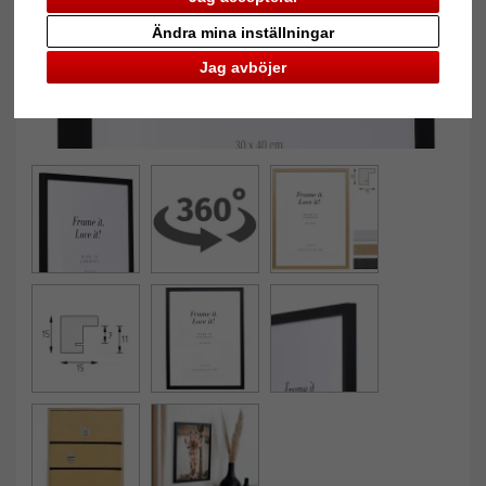
Ändra mina inställningar
Jag avböjer