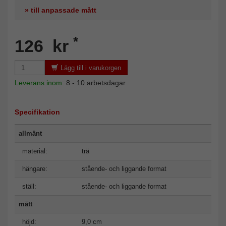
» till anpassade mått
*
126 kr
Lägg till i varukorgen
Leverans inom:
8 - 10 arbetsdagar
Specifikation
allmänt
material:
trä
hängare:
stående- och liggande format
ställ:
stående- och liggande format
mått
höjd:
9,0 cm