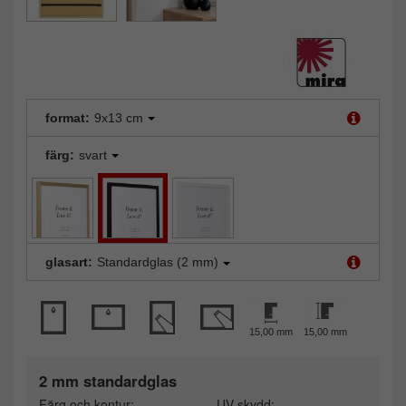
format:
9x13 cm
färg:
svart
glasart:
Standardglas (2 mm)
15,00 mm
15,00 mm
2 mm standardglas
Färg och kontur:
UV-skydd: