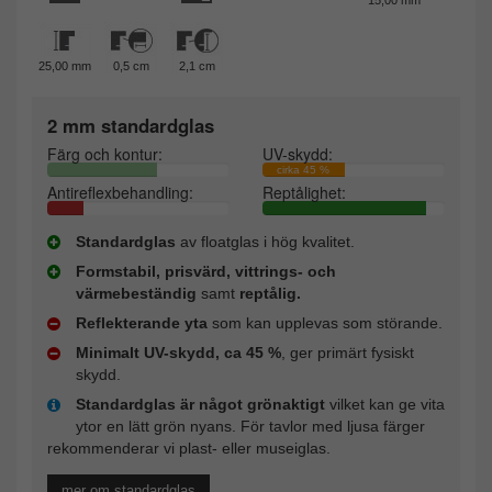
25,00 mm
0,5 cm
2,1 cm
2 mm standardglas
Färg och kontur:
UV-skydd:
cirka 45 %
Antireflexbehandling:
Reptålighet:
Standardglas
av floatglas i hög kvalitet.
Formstabil, prisvärd, vittrings- och
värmebeständig
samt
reptålig.
Reflekterande yta
som kan upplevas som störande.
Minimalt UV-skydd, ca 45 %
, ger primärt fysiskt
skydd.
Standardglas är något grönaktigt
vilket kan ge vita
ytor en lätt grön nyans. För tavlor med ljusa färger
rekommenderar vi plast- eller museiglas.
mer om standardglas