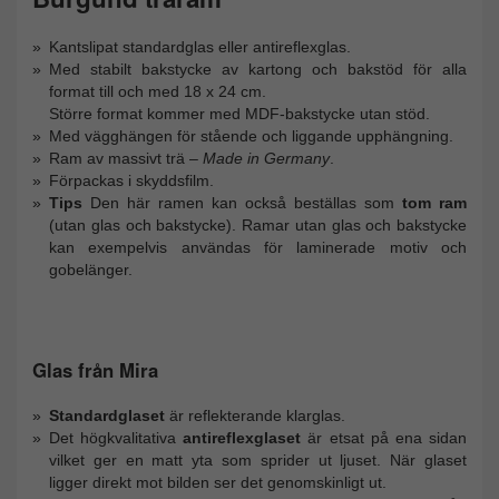
Kantslipat standardglas eller antireflexglas.
Med stabilt bakstycke av kartong och bakstöd för alla
format till och med 18 x 24 cm.
Större format kommer med MDF-bakstycke utan stöd.
Med vägghängen för stående och liggande upphängning.
Ram av massivt trä –
Made in Germany
.
Förpackas i skyddsfilm.
Tips
Den här ramen kan också beställas som
tom ram
(utan glas och bakstycke). Ramar utan glas och bakstycke
kan exempelvis användas för laminerade motiv och
gobelänger.
Glas från Mira
Standardglaset
är reflekterande klarglas.
Det högkvalitativa
antireflexglaset
är etsat på ena sidan
vilket ger en matt yta som sprider ut ljuset. När glaset
ligger direkt mot bilden ser det genomskinligt ut.