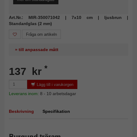
Art.Nr.: MIR-350071042 | 7x10 cm | ljusbrun |
Standardglas (2 mm)
Fråga om artikeln
» till anpassade mått
*
137 kr
Lägg till i varukorgen
Leverans inom:
8 - 10 arbetsdagar
Beskrivning
Specifikation
Burgund träram