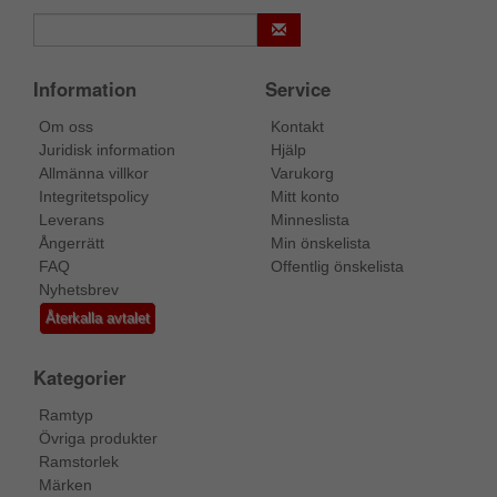
Information
Service
Om oss
Kontakt
Juridisk information
Hjälp
Allmänna villkor
Varukorg
Integritetspolicy
Mitt konto
Leverans
Minneslista
Ångerrätt
Min önskelista
FAQ
Offentlig önskelista
Nyhetsbrev
Återkalla avtalet
Kategorier
Ramtyp
Övriga produkter
Ramstorlek
Märken