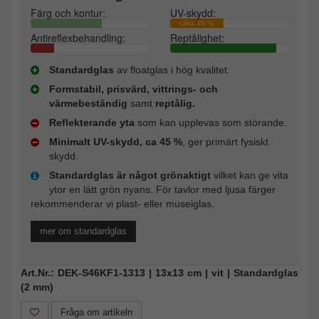
Färg och kontur:
UV-skydd:
cirka 45 %
Antireflexbehandling:
Reptålighet:
Standardglas
av floatglas i hög kvalitet.
Formstabil, prisvärd, vittrings- och
värmebeständig
samt
reptålig.
Reflekterande yta
som kan upplevas som störande.
Minimalt UV-skydd, ca 45 %
, ger primärt fysiskt
skydd.
Standardglas är något grönaktigt
vilket kan ge vita
ytor en lätt grön nyans. För tavlor med ljusa färger
rekommenderar vi plast- eller museiglas.
mer om standardglas
Art.Nr.: DEK-S46KF1-1313 | 13x13 cm | vit | Standardglas
(2 mm)
Fråga om artikeln