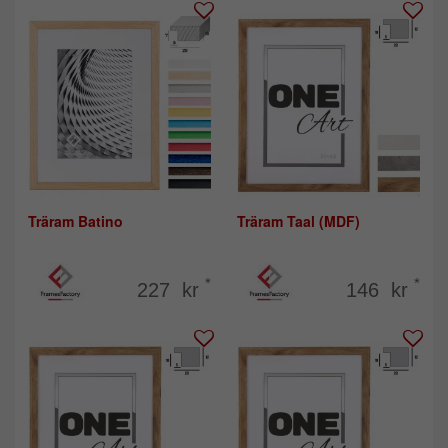
Träram Batino
Träram Taal (MDF)
*
*
227 kr
146 kr