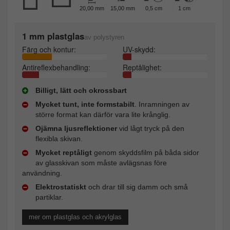
20,00 mm
15,00 mm
0,5 cm
1 cm
1 mm plastglas
av polystyren
Färg och kontur:
UV-skydd:
Antireflexbehandling:
Reptålighet:
Billigt, lätt och okrossbart
Mycket tunt, inte formstabilt
. Inramningen av
större format kan därför vara lite krånglig.
Ojämna ljusreflektioner
vid lågt tryck på den
flexibla skivan.
Mycket reptåligt
genom skyddsfilm på båda sidor
av glasskivan som måste avlägsnas före
användning.
Elektrostatiskt
och drar till sig damm och små
partiklar.
mer om plastglas och akrylglas