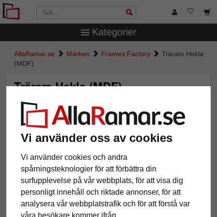
Kategorier
AllaRamar.se
Märken
Frames Factory
Träram Hekla
(MDF)
Träram Hekla (MDF)
Vi använder oss av cookies
Vi använder cookies och andra
spårningsteknologier för att förbättra din
surfupplevelse på vår webbplats, för att visa dig
personligt innehåll och riktade annonser, för att
Tillbaka
Näst
analysera vår webbplatstrafik och för att förstå var
våra besökare kommer ifrån.