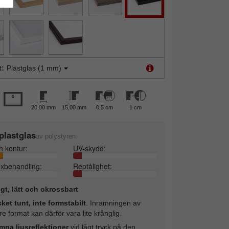
t:
Plastglas (1 mm)
20,00 mm
15,00 mm
0,5 cm
1 cm
plastglas
av polystyren
h kontur:
UV-skydd:
exbehandling:
Reptålighet:
ligt, lätt och okrossbart
ket tunt, inte formstabilt
. Inramningen av
re format kan därför vara lite krånglig.
mna ljusreflektioner
vid lågt tryck på den