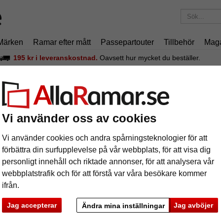
Märken
Ramar efter mått
Passepartouter
Tillbehör
Mag
195 kr
i leveranskostnad.
Oavsett hur mycket du beställer.
m Hekla (MDF)
äram Hekla (MDF)
Vi använder oss av cookies
Vi använder cookies och andra spårningsteknologier för att
förbättra din surfupplevelse på vår webbplats, för att visa dig
personligt innehåll och riktade annonser, för att analysera vår
format
webbplatstrafik och för att förstå var våra besökare kommer
ifrån.
färg:
s
Jag accepterar
Jag avböjer
Ändra mina inställningar
ka
Nästa