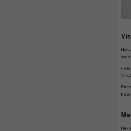
Vis
Hekla
svart
I al
18 x 
Ramen
hände
Mat
Hekla