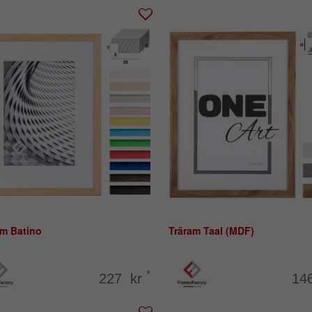
am Batino
Träram Taal (MDF)
*
227 kr
14