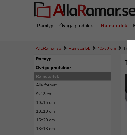
Ramtyp
Övriga produkter
Ramstorlek
AllaRamar.se
Ramstorlek
40x50 cm
Trära
Ramtyp
Tr
Övriga produkter
Ramstorlek
Alla format
9x13 cm
10x15 cm
13x18 cm
15x20 cm
18x18 cm
Tillba