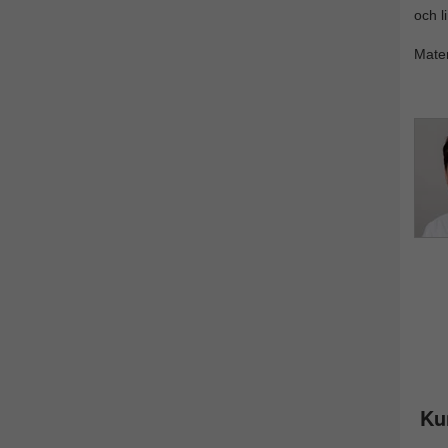
och l
Mater
Ku