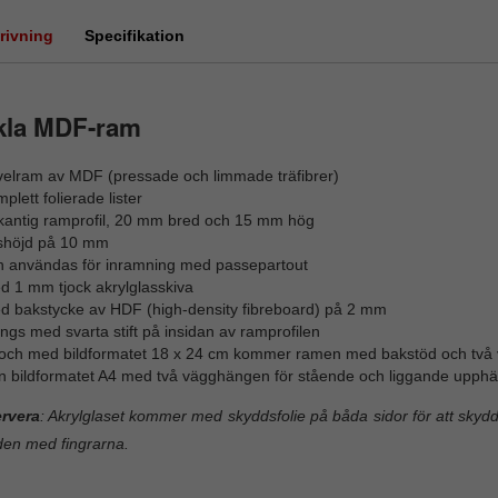
rivning
Specifikation
kla MDF-ram
velram av MDF (pressade och limmade träfibrer)
plett folierade lister
rkantig ramprofil, 20 mm bred och 15 mm hög
lshöjd på 10 mm
n användas för inramning med passepartout
d 1 mm tjock akrylglasskiva
d bakstycke av HDF (high-density fibreboard) på 2 mm
ngs med svarta stift på insidan av ramprofilen
ll och med bildformatet 18 x 24 cm kommer ramen med bakstöd och två
ån bildformatet A4 med två vägghängen för stående och liggande upphä
rvera
: Akrylglaset kommer med skyddsfolie på båda sidor för att skyd
den med fingrarna.