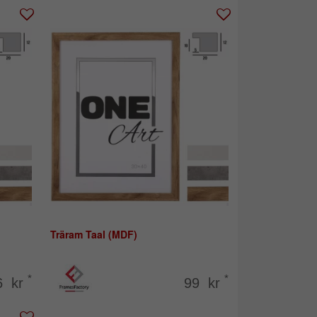
Träram Taal (MDF)
*
*
6 kr
99 kr