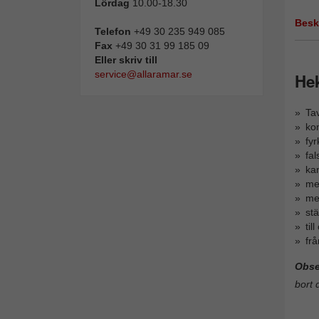
Lördag
10.00-18.30
Besk
Telefon
+49 30 235 949 085
Fax
+49 30 31 99 185 09
Eller skriv till
service@allaramar.se
He
Ta
kom
fy
fa
ka
me
me
stä
ti
fr
Obse
bort 