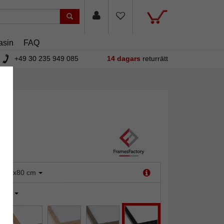
asin
FAQ
+49 30 235 949 085
14 dagars
returrätt
:
60x80 cm
vart