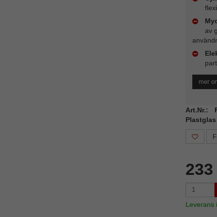
flex
Myc
av 
användn
Ele
part
mer om
Art.Nr.:
Plastglas
F
233
Leverans