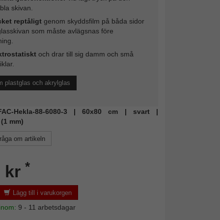
ibla skivan.
ket reptåligt
genom skyddsfilm på båda sidor
glasskivan som måste avlägsnas före
ing.
ktrostatiskt
och drar till sig damm och små
iklar.
 plastglas och akrylglas
 FAC-Hekla-88-6080-3 | 60x80 cm | svart |
 (1 mm)
råga om artikeln
*
 kr
Lägg till i varukorgen
 inom:
9 - 11 arbetsdagar