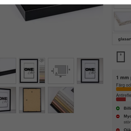
glasar
1 mm 
Färg oc
Antirefl
Bil
Myc
stör
Ojä