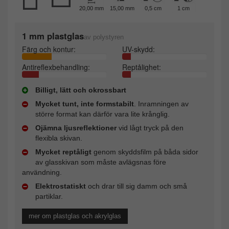
20,00 mm
15,00 mm
0,5 cm
1 cm
1 mm plastglas
av polystyren
Färg och kontur:
UV-skydd:
Antireflexbehandling:
Reptålighet:
Billigt, lätt och okrossbart
Mycket tunt, inte formstabilt
. Inramningen av
större format kan därför vara lite krånglig.
Ojämna ljusreflektioner
vid lågt tryck på den
flexibla skivan.
Mycket reptåligt
genom skyddsfilm på båda sidor
av glasskivan som måste avlägsnas före
användning.
Elektrostatiskt
och drar till sig damm och små
partiklar.
mer om plastglas och akrylglas