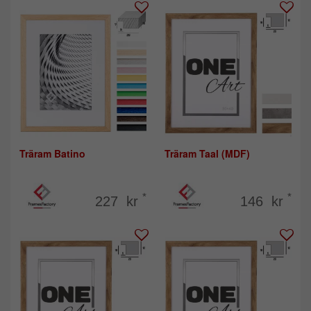
Träram Batino
Träram Taal (MDF)
*
*
227 kr
146 kr