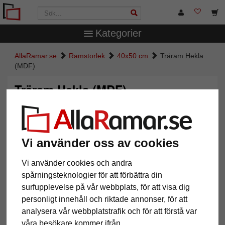
Kategorier
AllaRamar.se
Ramstorlek
40x50 cm
Träram Hekla
(MDF)
Träram Hekla (MDF)
Vi använder oss av cookies
Vi använder cookies och andra
spårningsteknologier för att förbättra din
surfupplevelse på vår webbplats, för att visa dig
personligt innehåll och riktade annonser, för att
Tillbaka
Näst
analysera vår webbplatstrafik och för att förstå var
våra besökare kommer ifrån.