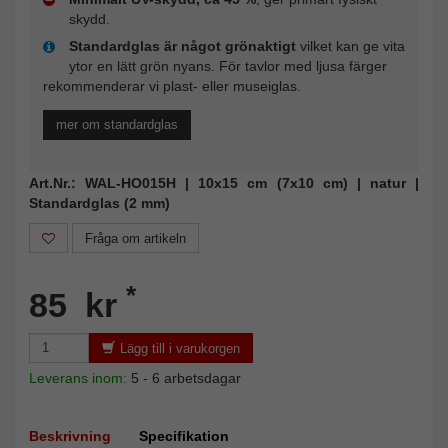
skydd.
Standardglas är något grönaktigt
vilket kan ge vita
ytor en lätt grön nyans. För tavlor med ljusa färger
rekommenderar vi plast- eller museiglas.
mer om standardglas
Art.Nr.: WAL-HO015H | 10x15 cm (7x10 cm) | natur |
Standardglas (2 mm)
Fråga om artikeln
*
85 kr
Lägg till i varukorgen
Leverans inom:
5 - 6 arbetsdagar
Beskrivning
Specifikation