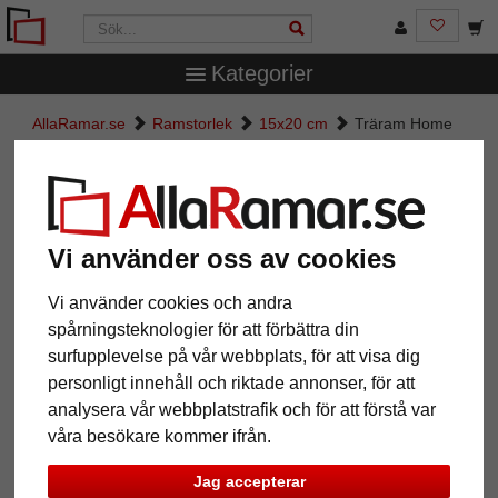
Kategorier
AllaRamar.se
Ramstorlek
15x20 cm
Träram Home
med passepartout
Träram Home med passepartout
Vi använder oss av cookies
Vi använder cookies och andra
spårningsteknologier för att förbättra din
surfupplevelse på vår webbplats, för att visa dig
personligt innehåll och riktade annonser, för att
analysera vår webbplatstrafik och för att förstå var
våra besökare kommer ifrån.
Tillbaka
Näst
Jag accepterar