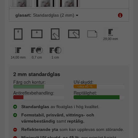
glasart:
Standardglas (2 mm)
29,00 mm
14,00 mm
0,7 cm
1 cm
2 mm standardglas
Färg och kontur:
UV-skydd:
cirka 45 %
Antireflexbehandling:
Reptålighet:
Standardglas
av floatglas i hög kvalitet.
Formstabil, prisvärd, vittrings- och
värmebeständig
samt
reptålig.
Reflekterande yta
som kan upplevas som störande.
Minimalt UV-skydd, ca 45 %
, ger primärt fysiskt