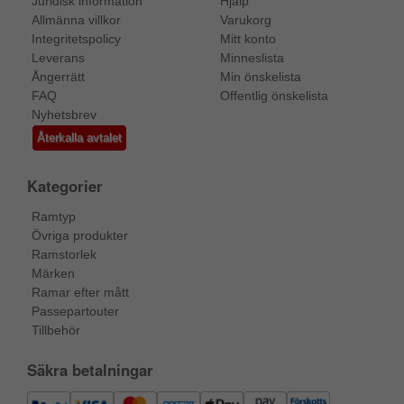
Juridisk information
Hjälp
Allmänna villkor
Varukorg
Integritetspolicy
Mitt konto
Leverans
Minneslista
Ångerrätt
Min önskelista
FAQ
Offentlig önskelista
Nyhetsbrev
Återkalla avtalet
Kategorier
Ramtyp
Övriga produkter
Ramstorlek
Märken
Ramar efter mått
Passepartouter
Tillbehör
Säkra betalningar