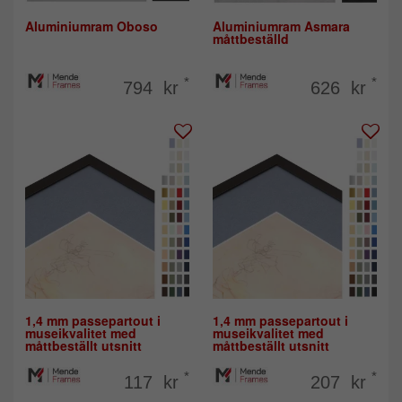
Aluminiumram Oboso
Aluminiumram Asmara
måttbeställd
*
*
794 kr
626 kr
1,4 mm passepartout i
1,4 mm passepartout i
museikvalitet med
museikvalitet med
måttbeställt utsnitt
måttbeställt utsnitt
*
*
117 kr
207 kr