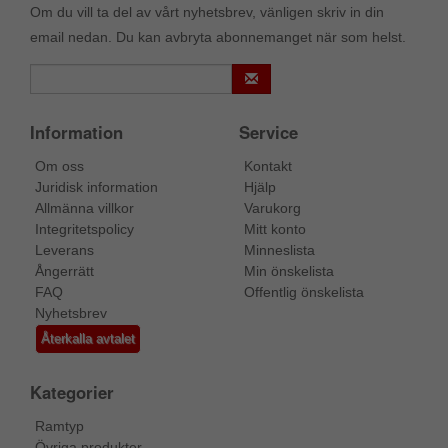
Om du vill ta del av vårt nyhetsbrev, vänligen skriv in din
email nedan. Du kan avbryta abonnemanget när som helst.
Information
Service
Om oss
Kontakt
Juridisk information
Hjälp
Allmänna villkor
Varukorg
Integritetspolicy
Mitt konto
Leverans
Minneslista
Ångerrätt
Min önskelista
FAQ
Offentlig önskelista
Nyhetsbrev
Återkalla avtalet
Kategorier
Ramtyp
Övriga produkter