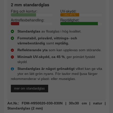
2 mm standardglas
Färg och kontur:
UV-skydd:
cirka 45 %
Antireflexbehandling:
Reptålighet:
Standardglas
av floatglas i hög kvalitet.
Formstabil, prisvärd, vittrings- och
värmebeständig
samt
reptålig.
Reflekterande yta
som kan upplevas som störande.
Minimalt UV-skydd, ca 45 %
, ger primärt fysiskt
skydd.
Standardglas är något grönaktigt
vilket kan ge vita
ytor en lätt grön nyans. För tavlor med ljusa färger
rekommenderar vi plast- eller museiglas.
mer om standardglas
Art.Nr.: FDM-H950020-030-030N | 30x30 cm | natur |
Standardglas (2 mm)