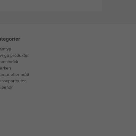
tegorier
amtyp
vriga produkter
amstorlek
ärken
amar efter mått
assepartouter
llbehör