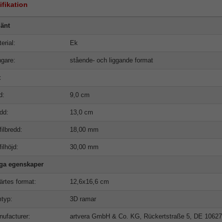
ifikation
änt
erial:
Ek
gare:
stående- och liggande format
t
d:
9,0 cm
dd:
13,0 cm
filbredd:
18,00 mm
filhöjd:
30,00 mm
iga egenskaper
ärtes format:
12,6x16,6 cm
typ:
3D ramar
ufacturer:
artvera GmbH & Co. KG, Rückertstraße 5, DE 10627