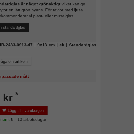
ndardglas är något grönaktigt
vilket kan ge
 ytor en lätt grön nyans. För tavlor med ljusa
ekommenderar vi plast- eller museiglas.
m standardglas
MIR-2433-0913-47 | 9x13 cm | ek | Standardglas
råga om artikeln
 anpassade mått
*
 kr
Lägg till i varukorgen
 inom:
8 - 10 arbetsdagar