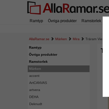
Ramtyp
Övriga produkter
Ramstorlek
M
AllaRamar.se
Märken
Mira
Träram Vienne 
Ramtyp
Tr
Övriga produkter
Ramstorlek
Märken
accent
ArtCANVAS
artvera
DEHA
Deknudt
Tillba