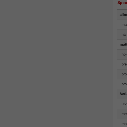
Spec
allm
mat
hän
måt
höj
bre
pro
pro
övr
utv
ram
man