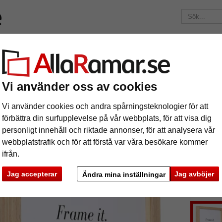
ärken
Ramar efter mått
Passepartouter
Tillbehör
Maga
195 kr
i leveranskostnad.
Oavsett hur mycket du beställer.
med distanslist
Vi använder oss av cookies
äram Vienne med distanslist
Vi använder cookies och andra spårningsteknologier för att
förbättra din surfupplevelse på vår webbplats, för att visa dig
personligt innehåll och riktade annonser, för att analysera vår
webbplatstrafik och för att förstå var våra besökare kommer
ifrån.
format
Jag accepterar
Jag avböjer
Ändra mina inställningar
färg:
ka
Nästa