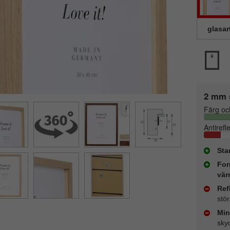
glasar
2 mm 
Färg oc
Antirefl
Sta
For
vär
Ref
stö
Min
sky