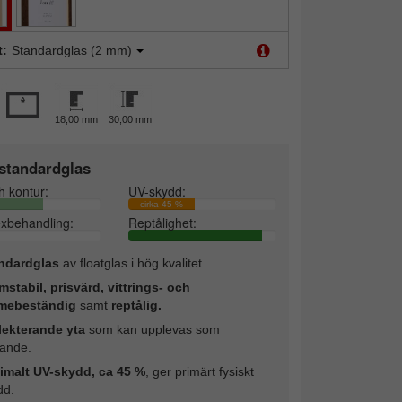
t:
Standardglas (2 mm)
18,00 mm
30,00 mm
standardglas
h kontur:
UV-skydd:
cirka 45 %
exbehandling:
Reptålighet:
ndardglas
av floatglas i hög kvalitet.
mstabil, prisvärd, vittrings- och
mebeständig
samt
reptålig.
lekterande yta
som kan upplevas som
rande.
imalt UV-skydd, ca 45 %
, ger primärt fysiskt
dd.