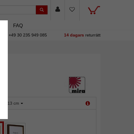
sin
FAQ
+49 30 235 949 085
14 dagars
returrätt
:
9x13 cm
ek