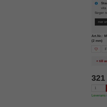
Sta
vita
färger r
mer o
Art.Nr.: 
(2 mm)
F
» till
321
Leverans