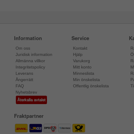
Information
Service
Ka
Om oss
Kontakt
R
Juridisk information
Hjälp
Ö
Allmänna villkor
Varukorg
R
Integritetspolicy
Mitt konto
M
Leverans
Minneslista
R
Ångerrätt
Min önskelista
P
FAQ
Offentlig önskelista
Ti
Nyhetsbrev
Återkalla avtalet
Fraktpartner