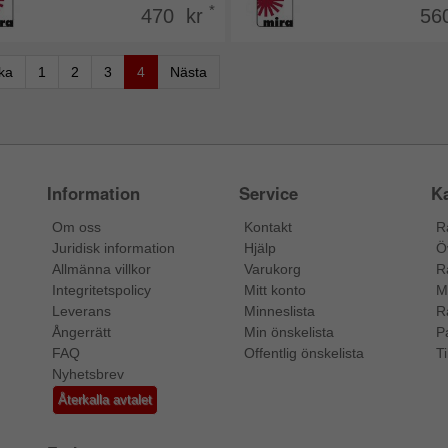
*
470 kr
56
aka
1
2
3
4
Nästa
Information
Service
Ka
Om oss
Kontakt
R
Juridisk information
Hjälp
Ö
Allmänna villkor
Varukorg
R
Integritetspolicy
Mitt konto
M
Leverans
Minneslista
R
Ångerrätt
Min önskelista
P
FAQ
Offentlig önskelista
Ti
Nyhetsbrev
Återkalla avtalet