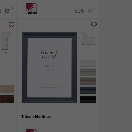
*
*
8 kr
395 kr
Träram Merlines