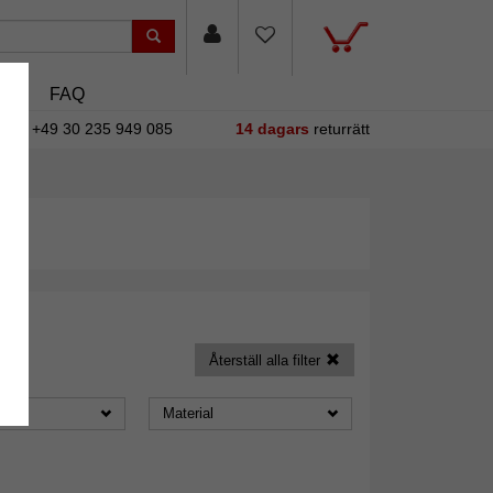
sin
FAQ
+49 30 235 949 085
14 dagars
returrätt
Återställ alla filter
Material