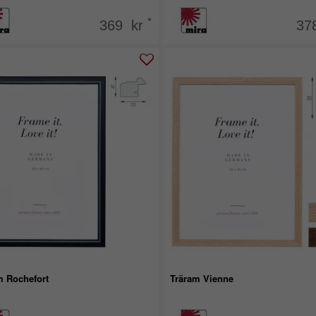
*
369 kr
37
m Rochefort
Träram Vienne