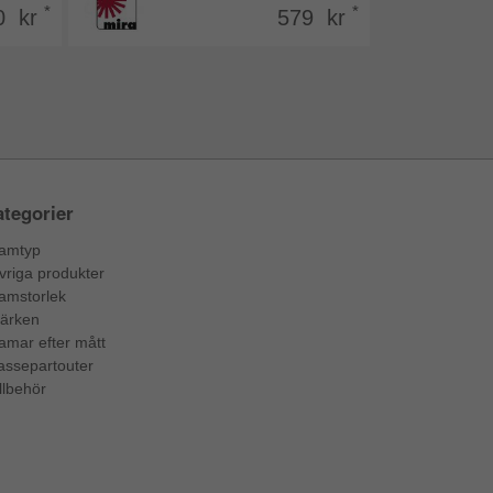
*
*
0 kr
579 kr
tegorier
amtyp
vriga produkter
amstorlek
ärken
amar efter mått
assepartouter
llbehör