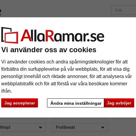
Märken
Ramar efter mått
Passepartouter
Tillbehör
Maga
195 kr
i leveranskostnad.
Oavsett hur mycket du beställer.
Vi använder oss av cookies
rmat: 25x35
äramar
Vi använder cookies och andra spårningsteknologier för att
förbättra din surfupplevelse på vår webbplats, för att visa dig
personligt innehåll och riktade annonser, för att analysera vår
webbplatstrafik och för att förstå var våra besökare kommer
ifrån.
ormat: 25x35
Jag accepterar
Jag avböjer
Ändra mina inställningar
mat
Färg
Glastyp
filhöjd
Profilbredd