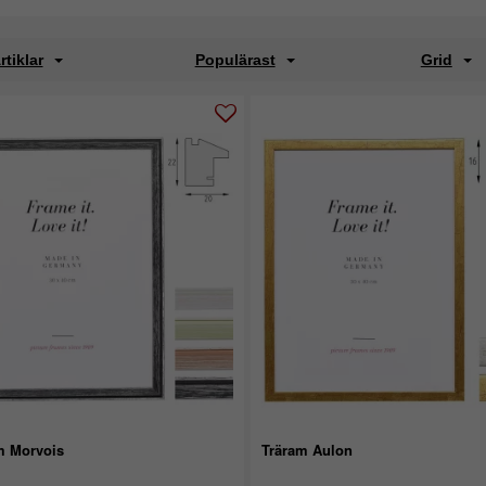
rtiklar
Populärast
Grid
m Morvois
Träram Aulon