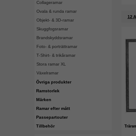
Collageramar
Ovala & runda ramar
12 A
Objekt- & 3D-ramar
Skuggfogsramar
Brandskyddsramar
Foto- & porträttramar
T-Shirt- & trikåramar
Stora ramar XL
Växelramar
Övriga produkter
Ramstorlek
Märken
Ramar efter mått
Passepartouter
Trära
Tillbehör