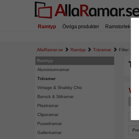
Ramtyp
Övriga produkter
Ramstorlek
AllaRamar.se
Ramtyp
Träramar
Filter: Fo
Ramtyp
Tr
Aluminiumramar
Träramar
Vintage & Shabby Chic
Barock & Stilramar
F
Plastramar
Clipsramar
For
Pusselramar
Pro
Galleriramar