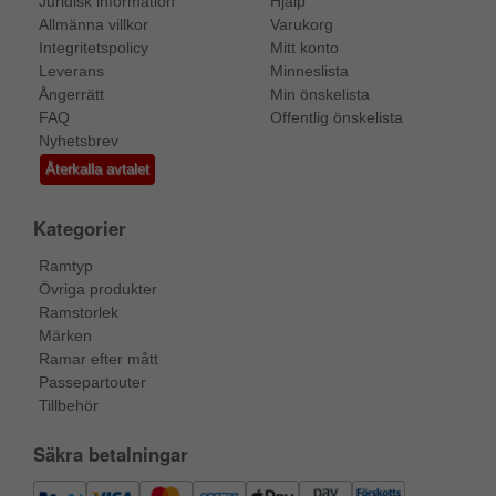
Juridisk information
Hjälp
Allmänna villkor
Varukorg
Integritetspolicy
Mitt konto
Leverans
Minneslista
Ångerrätt
Min önskelista
FAQ
Offentlig önskelista
Nyhetsbrev
Återkalla avtalet
Kategorier
Ramtyp
Övriga produkter
Ramstorlek
Märken
Ramar efter mått
Passepartouter
Tillbehör
Säkra betalningar