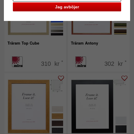
Jag avböjer
Träram Top Cube
Träram Antony
*
*
310 kr
302 kr