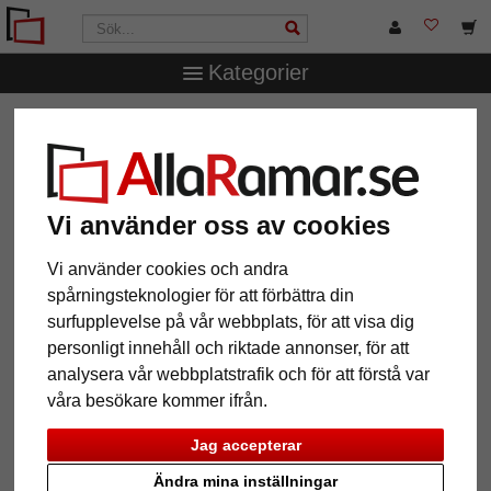
Kategorier
AllaRamar.se
Ramtyp
Träramar
Filter: Format: 25x35
Vi använder oss av cookies
Format: 25x35
Återställ alla filter
Vi använder cookies och andra
spårningsteknologier för att förbättra din
12 Artiklar
Populärast
surfupplevelse på vår webbplats, för att visa dig
personligt innehåll och riktade annonser, för att
Grid
analysera vår webbplatstrafik och för att förstå var
våra besökare kommer ifrån.
Jag accepterar
Ändra mina inställningar