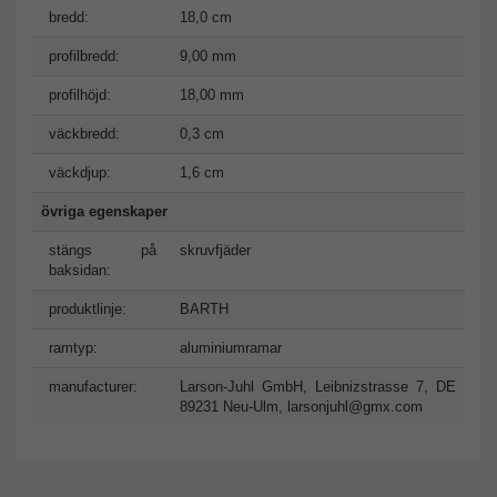
bredd:
18,0 cm
profilbredd:
9,00 mm
profilhöjd:
18,00 mm
väckbredd:
0,3 cm
väckdjup:
1,6 cm
övriga egenskaper
stängs på
skruvfjäder
baksidan:
produktlinje:
BARTH
ramtyp:
aluminiumramar
manufacturer:
Larson-Juhl GmbH, Leibnizstrasse 7, DE
89231 Neu-Ulm,
larsonjuhl@gmx.com