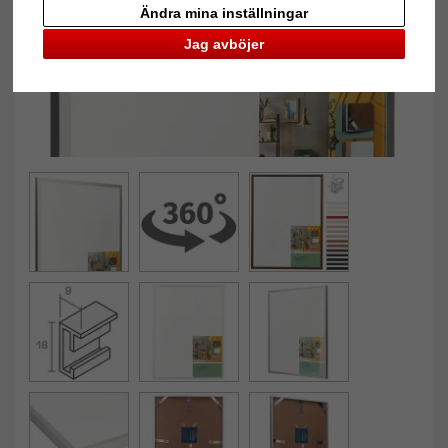
Ändra mina inställningar
Jag avböjer