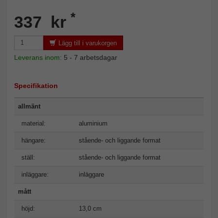
*
337 kr
Lägg till i varukorgen
Leverans inom:
5 - 7 arbetsdagar
Specifikation
allmänt
material:
aluminium
hängare:
stående- och liggande format
ställ:
stående- och liggande format
inläggare:
inläggare
mått
höjd:
13,0 cm