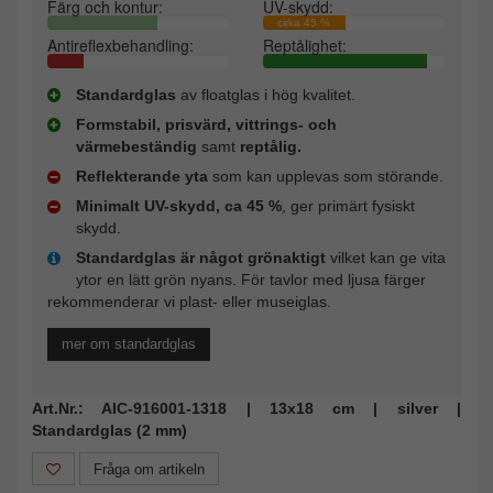
Färg och kontur:
UV-skydd:
cirka 45 %
Antireflexbehandling:
Reptålighet:
Standardglas
av floatglas i hög kvalitet.
Formstabil, prisvärd, vittrings- och
värmebeständig
samt
reptålig.
Reflekterande yta
som kan upplevas som störande.
Minimalt UV-skydd, ca 45 %
, ger primärt fysiskt
skydd.
Standardglas är något grönaktigt
vilket kan ge vita
ytor en lätt grön nyans. För tavlor med ljusa färger
rekommenderar vi plast- eller museiglas.
mer om standardglas
Art.Nr.: AIC-916001-1318 | 13x18 cm | silver |
Standardglas (2 mm)
Fråga om artikeln