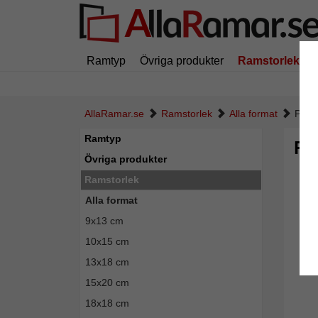
Ramtyp
Övriga produkter
Ramstorlek
AllaRamar.se
Ramstorlek
Alla format
Plast
Ramtyp
Pl
Övriga produkter
Ramstorlek
Alla format
9x13 cm
10x15 cm
13x18 cm
15x20 cm
18x18 cm
Tillba