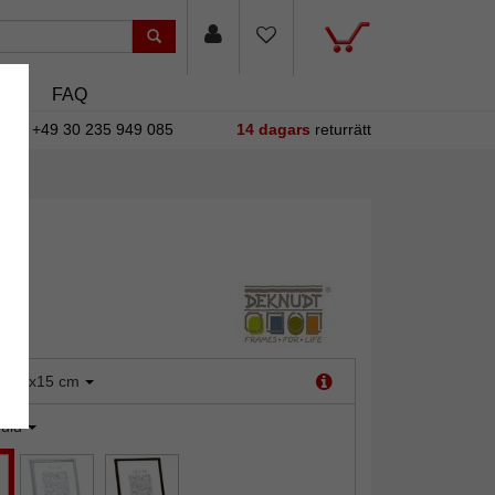
asin
FAQ
+49 30 235 949 085
14 dagars
returrätt
:
10x15 cm
uld