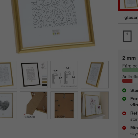
glasar
2 mm 
Färg oc
Antirefl
Sta
For
vär
Ref
stö
Min
sky