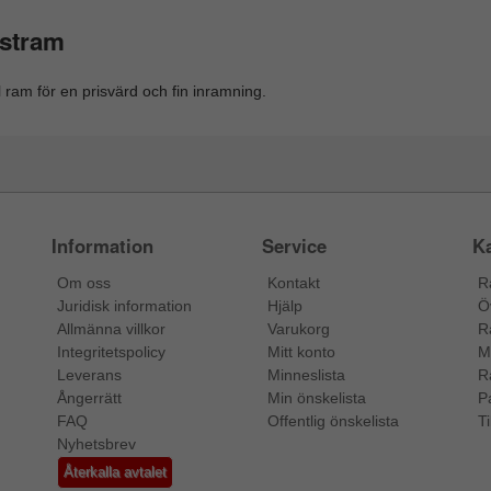
astram
 ram för en prisvärd och fin inramning.
Information
Service
Ka
Om oss
Kontakt
R
Juridisk information
Hjälp
Ö
Allmänna villkor
Varukorg
R
Integritetspolicy
Mitt konto
M
Leverans
Minneslista
R
Ångerrätt
Min önskelista
P
FAQ
Offentlig önskelista
Ti
Nyhetsbrev
Återkalla avtalet