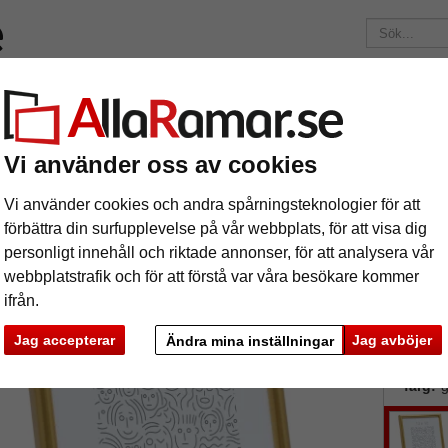
Märken
Ramar efter mått
Passepartouter
Tillbehör
Mag
195 kr
i leveranskostnad.
Oavsett hur mycket du beställer.
Vi använder oss av cookies
ram Zulte
astram Zulte
Vi använder cookies och andra spårningsteknologier för att
förbättra din surfupplevelse på vår webbplats, för att visa dig
personligt innehåll och riktade annonser, för att analysera vår
webbplatstrafik och för att förstå var våra besökare kommer
ifrån.
Jag accepterar
Jag avböjer
Ändra mina inställningar
format
färg:
g
ka
Nästa