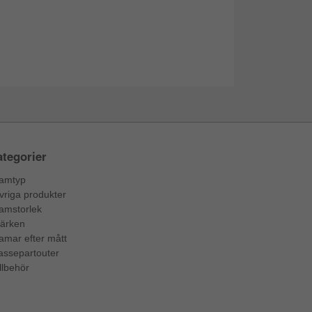
tegorier
amtyp
vriga produkter
amstorlek
ärken
amar efter mått
assepartouter
llbehör