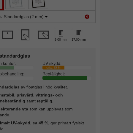
t:
Standardglas (2 mm)
9,00 mm
17,00 mm
standardglas
h kontur:
UV-skydd:
cirka 45 %
exbehandling:
Reptålighet:
ndardglas
av floatglas i hög kvalitet.
mstabil, prisvärd, vittrings- och
mebeständig
samt
reptålig.
lekterande yta
som kan upplevas som
rande.
imalt UV-skydd, ca 45 %
, ger primärt fysiskt
dd.