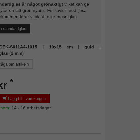
ndardglas är något grönaktigt
vilket kan ge
 ytor en lätt grön nyans. För tavlor med ljusa
ekommenderar vi plast- eller museiglas.
m standardglas
: DEK-S011A4-1015 | 10x15 cm | guld |
glas (2 mm)
råga om artikeln
*
kr
Lägg till i varukorgen
 inom:
14 - 16 arbetsdagar