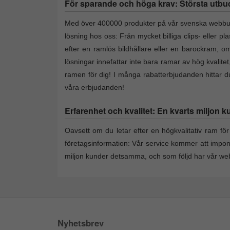
För sparande och höga krav: Största utbud a
Med över 400000 produkter på vår svenska webbutik 
lösning hos oss: Från mycket billiga clips- eller p
efter en ramlös bildhållare eller en barockram, om 
lösningar innefattar inte bara ramar av hög kvalite
ramen för dig! I många rabatterbjudanden hittar du 
våra erbjudanden!
Erfarenhet och kvalitet: En kvarts miljon k
Oavsett om du letar efter en högkvalitativ ram för 
företagsinformation: Vår service kommer att impo
miljon kunder detsamma, och som följd har vår webs
Nyhetsbrev