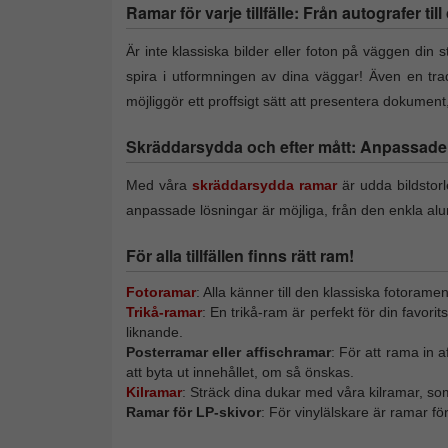
Ramar för varje tillfälle: Från autografer til
Är inte klassiska bilder eller foton på väggen din st
spira i utformningen av dina väggar! Även en trad
möjliggör ett proffsigt sätt att presentera dokumen
Skräddarsydda och efter mått: Anpassade f
Med våra
skräddarsydda ramar
är udda bildstor
anpassade lösningar är möjliga, från den enkla alu
För alla tillfällen finns rätt ram!
Fotoramar
: Alla känner till den klassiska fotorame
Trikå-ramar
: En trikå-ram är perfekt för din favori
liknande.
Posterramar eller affischramar
: För att rama in 
att byta ut innehållet, om så önskas.
Kilramar
: Sträck dina dukar med våra kilramar, so
Ramar för LP-skivor
: För vinylälskare är ramar f