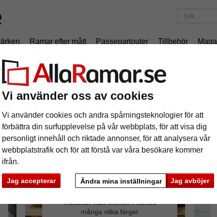
ärken
Ramar efter mått
Passepartouter
Tillbehör
Maga
195 kr
i leveranskostnad.
Oavsett hur mycket du beställer.
Vi använder oss av cookies
Vi använder cookies och andra spårningsteknologier för att
förbättra din surfupplevelse på vår webbplats, för att visa dig
personligt innehåll och riktade annonser, för att analysera vår
webbplatstrafik och för att förstå var våra besökare kommer
ifrån.
Jag accepterar
Jag avböjer
Ändra mina inställningar
Träramar från Mende Frames
många olika färger