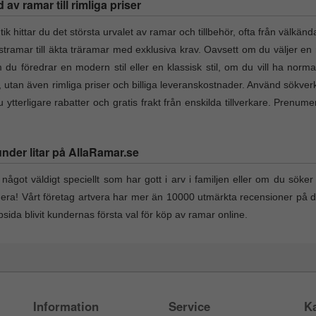
v ramar till rimliga priser
hittar du det största urvalet av ramar och tillbehör, ofta från välkänd
lastramar till äkta träramar med exklusiva krav. Oavsett om du väljer en 
du föredrar en modern stil eller en klassisk stil, om du vill ha norma
t, utan även rimliga priser och billiga leveranskostnader. Använd sökverk
ytterligare rabatter och gratis frakt från enskilda tillverkare. Prenum
under litar på AllaRamar.se
något väldigt speciellt som har gott i arv i familjen eller om du söker e
nera! Vårt företag artvera har mer än 10000 utmärkta recensioner på 
ida blivit kundernas första val för köp av ramar online.
Information
Service
Ka