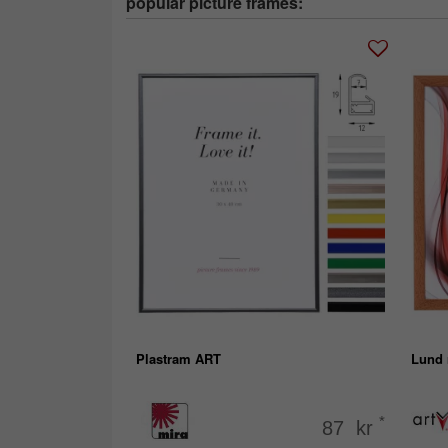
popular picture frames:
Plastram ART
Lund 
*
87 kr