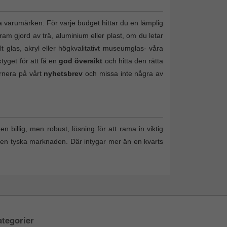
a varumärken. För varje budget hittar du en lämplig
ram gjord av trä, aluminium eller plast, om du letar
lt glas, akryl eller högkvalitativt museumglas- våra
tyget för att få en
god översikt
och hitta den rätta
ernera på vårt
nyhetsbrev
och missa inte några av
n billig, men robust, lösning för att rama in viktig
den tyska marknaden. Där intygar mer än en kvarts
tegorier