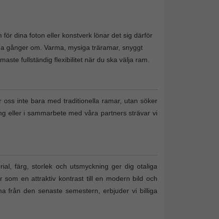
för dina foton eller konstverk lönar det sig därför
nga gånger om. Varma, mysiga träramar, snyggt
te fullständig flexibilitet när du ska välja ram.
r oss inte bara med traditionella ramar, utan söker
ing eller i sammarbete med våra partners strävar vi
al, färg, storlek och utsmyckning ger dig otaliga
r som en attraktiv kontrast till en modern bild och
tona från den senaste semestern, erbjuder vi billiga