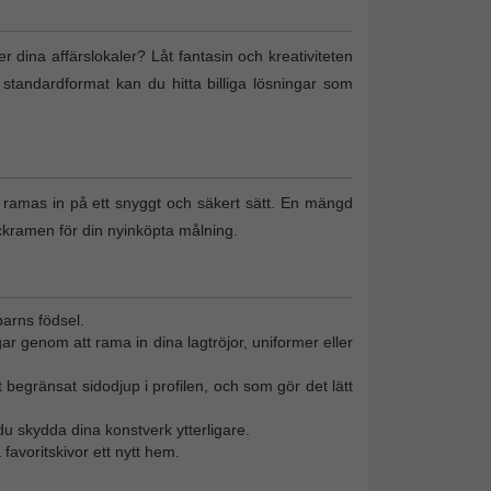
ler dina affärslokaler? Låt fantasin och kreativiteten
 standardformat kan du hitta billiga lösningar som
n ramas in på ett snyggt och säkert sätt. En mängd
ckramen för din nyinköpta målning.
barns födsel.
gar genom att rama in dina lagtröjor, uniformer eller
 begränsat sidodjup i profilen, och som gör det lätt
u skydda dina konstverk ytterligare.
favoritskivor ett nytt hem.