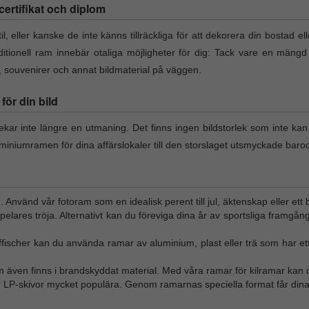
l certifikat och diplom
il, eller kanske de inte känns tillräckliga för att dekorera din bostad el
itionell ram innebär otaliga möjligheter för dig: Tack vare en mängd
t, souvenirer och annat bildmaterial på väggen.
ör din bild
lekar inte längre en utmaning. Det finns ingen bildstorlek som inte ka
miniumramen för dina affärslokaler till den storslaget utsmyckade baro
n. Använd vår fotoram som en idealisk perent till jul, äktenskap eller ett 
tspelares tröja. Alternativt kan du föreviga dina år av sportsliga framgån
affischer kan du använda ramar av aluminium, plast eller trä som har ett
m även finns i brandskyddat material. Med våra ramar för kilramar kan d
ör LP-skivor mycket populära. Genom ramarnas speciella format får dina 