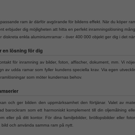
v passande ram är därför avgörande för bildens effekt. När du köper ram 
nt erbjuder dig möjligheten att hitta en perfekt inramningslösning må
diskreta enkla aluminiumramar - över 400 000 objekt ger dig i det närmas
r en lösning för dig
takt för inramning av bilder, foton, affischer, dokument, mm. Vi nöje
ign av udda ramar som fyller kundens speciella krav. Via egen utveckl
a ramlösningar som möter kundernas behov.
amserier
an och ger bilden den uppmärksamhet den förtjänar. Valet av materi
rad barockram som ett harmoniskt komplement till din oljemålning elle
em eller på ditt kontor. För dina familjebilder, bröllopsbilder eller fo
ta bild och använda samma ram på nytt.