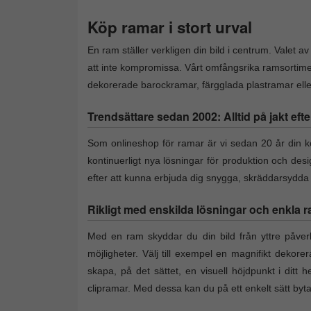
Köp ramar i stort urval
En ram ställer verkligen din bild i centrum. Valet a
att inte kompromissa. Vårt omfångsrika ramsortime
dekorerade barockramar, färgglada plastramar eller 
Trendsättare sedan 2002: Alltid på jakt efte
Som onlineshop för ramar är vi sedan 20 år din kon
kontinuerligt nya lösningar för produktion och des
efter att kunna erbjuda dig snygga, skräddarsydd
Rikligt med enskilda lösningar och enkla r
Med en ram skyddar du din bild från yttre påverk
möjligheter. Välj till exempel en magnifikt dekore
skapa, på det sättet, en visuell höjdpunkt i ditt h
clipramar. Med dessa kan du på ett enkelt sätt by