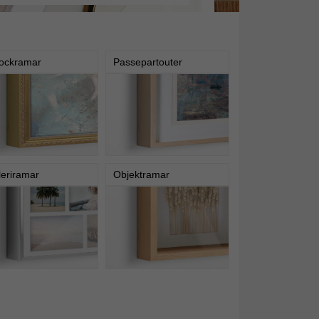
ockramar
Passepartouter
leriramar
Objektramar