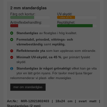
2 mm standardglas
Färg och kontur:
UV-skydd:
cirka 45 %
Antireflexbehandling:
Reptålighet:
Standardglas
av floatglas i hög kvalitet.
Formstabil, prisvärd, vittrings- och
värmebeständig
samt
reptålig.
Reflekterande yta
som kan upplevas som störande.
Minimalt UV-skydd, ca 45 %
, ger primärt fysiskt
skydd.
Standardglas är något grönaktigt
vilket kan ge vita
ytor en lätt grön nyans. För tavlor med ljusa färger
rekommenderar vi plast- eller museiglas.
mer om standardglas
Art.Nr.: MIR-12021802403 | 18x24 cm | svart matt |
Standardglas (2 mm)