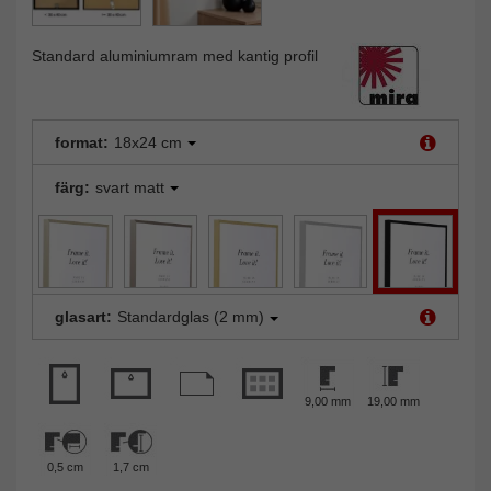
Standard aluminiumram med kantig profil
format:
18x24 cm
färg:
svart matt
glasart:
Standardglas (2 mm)
9,00 mm
19,00 mm
0,5 cm
1,7 cm