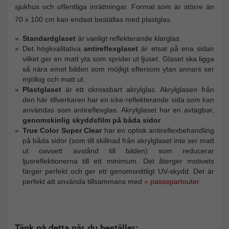
sjukhus och offentliga inrättningar. Format som är större än
70 x 100 cm kan endast beställas med plastglas.
Standardglaset
är vanligt reflekterande klarglas.
Det högkvalitativa
antireflexglaset
är etsat på ena sidan
vilket ger en matt yta som sprider ut ljuset. Glaset ska ligga
så nära emot bilden som möjligt eftersom ytan annars ser
mjölkig och matt ut.
Plastglaset
är ett okrossbart akrylglas. Akrylglasen från
den här tillverkaren har en icke-reflekterande sida som kan
användas som antireflexglas. Akrylglaset har en avtagbar,
genomskinlig skyddsfilm på båda sidor
.
True Color Super Clear
har en optisk antireflexbehandling
på båda sidor (som till skillnad från akrylglaset inte ser matt
ut oavsett avstånd till bilden) som reducerar
ljusreflektionerna till ett minimum. Det återger motivets
färger perfekt och ger ett genomsnittligt UV-skydd. Det är
perfekt att använda tillsammans med
» passepartouter
.
Tänk på detta när du beställer: