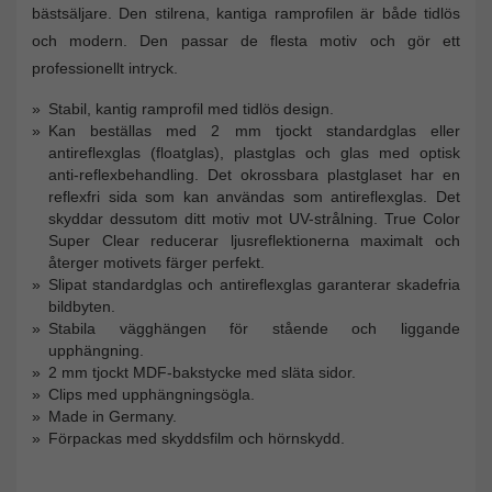
bästsäljare. Den stilrena, kantiga ramprofilen är både tidlös
och modern. Den passar de flesta motiv och gör ett
professionellt intryck.
Stabil, kantig ramprofil med tidlös design.
Kan beställas med 2 mm tjockt standardglas eller
antireflexglas (floatglas), plastglas och glas med optisk
anti-reflexbehandling. Det okrossbara plastglaset har en
reflexfri sida som kan användas som antireflexglas. Det
skyddar dessutom ditt motiv mot UV-strålning. True Color
Super Clear reducerar ljusreflektionerna maximalt och
återger motivets färger perfekt.
Slipat standardglas och antireflexglas garanterar skadefria
bildbyten.
Stabila vägghängen för stående och liggande
upphängning.
2 mm tjockt MDF-bakstycke med släta sidor.
Clips med upphängningsögla.
Made in Germany.
Förpackas med skyddsfilm och hörnskydd.