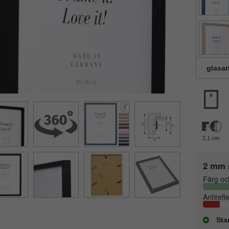
glasar
2,1 cm
2 mm 
Färg oc
Antirefl
Sta