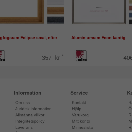
gfogsram Eclipse smal, efter
Aluminiumram Econ kantig
*
357 kr
40
Information
Service
Ka
Om oss
Kontakt
R
Juridisk information
Hjälp
Ö
Allmänna villkor
Varukorg
R
Integritetspolicy
Mitt konto
M
Leverans
Minneslista
R