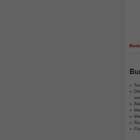
Besk
Bur
Tav
Dis
var
Bak
Me
Med
Ra
För