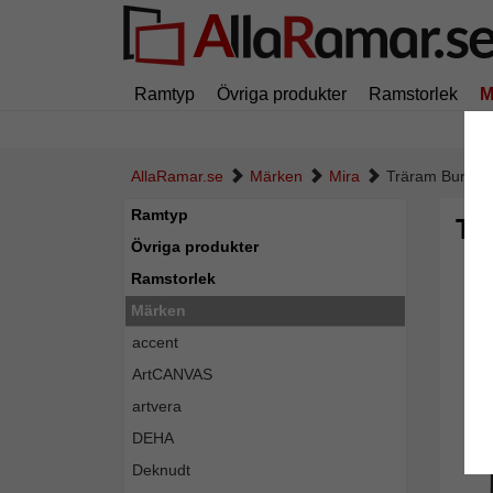
Ramtyp
Övriga produkter
Ramstorlek
M
AllaRamar.se
Märken
Mira
Träram Burgund
Ramtyp
Tr
Övriga produkter
Ramstorlek
Märken
accent
ArtCANVAS
artvera
DEHA
Deknudt
Tillba