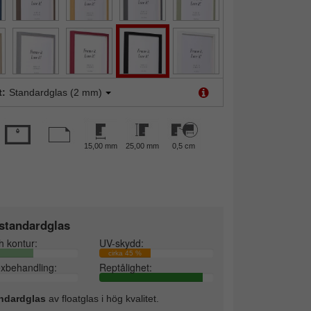
t:
Standardglas (2 mm)
15,00 mm
25,00 mm
0,5 cm
standardglas
h kontur:
UV-skydd:
cirka 45 %
exbehandling:
Reptålighet:
ndardglas
av floatglas i hög kvalitet.