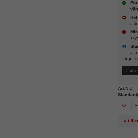
For
vär
Ref
stö
Min
sky
Sta
vita
färger r
mer o
Art.Nr.
Standard
F
» till