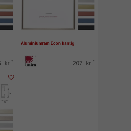
Aluminiumram Econ kantig
*
*
5 kr
207 kr