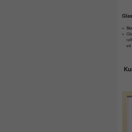
Glas
St
Gl
ref
ett
Ku