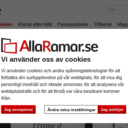
ärken
Ramar efter mått
Passepartouter
Tillbehör
Maga
195 kr
i leveranskostnad.
Oavsett hur mycket du beställer.
 med distanslist
äram Burgund med distanslist
Vi använder oss av cookies
Vi använder cookies och andra spårningsteknologier för att
förbättra din surfupplevelse på vår webbplats, för att visa dig
personligt innehåll och riktade annonser, för att analysera vår
webbplatstrafik och för att förstå var våra besökare kommer
ifrån.
format
Jag accepterar
Jag avböjer
Ändra mina inställningar
färg:
s
ka
Nästa