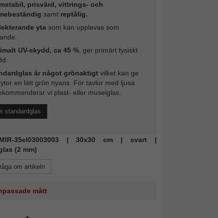
mstabil, prisvärd, vittrings- och
mebeständig
samt
reptålig.
lekterande yta
som kan upplevas som
rande.
imalt UV-skydd, ca 45 %
, ger primärt fysiskt
dd.
ndardglas är något grönaktigt
vilket kan ge
 ytor en lätt grön nyans. För tavlor med ljusa
ekommenderar vi plast- eller museiglas.
m standardglas
: MIR-35el03003003 | 30x30 cm | svart |
glas (2 mm)
råga om artikeln
 anpassade mått