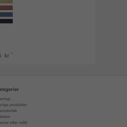
*
6 kr
tegorier
amtyp
vriga produkter
amstorlek
ärken
amar efter mått