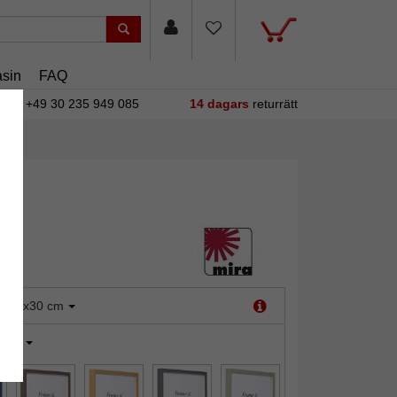
sin
FAQ
+49 30 235 949 085
14 dagars
returrätt
:
30x30 cm
vart