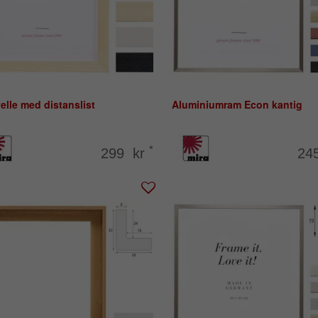
lle med distanslist
Aluminiumram Econ kantig
*
299 kr
24