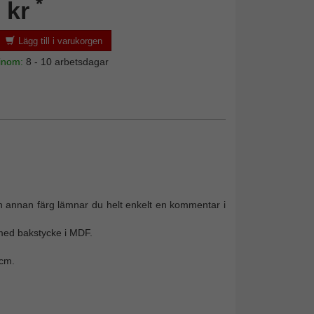
*
 kr
Lägg till i varukorgen
 inom:
8 - 10 arbetsdagar
 en annan färg lämnar du helt enkelt en kommentar i
 med bakstycke i MDF.
 cm.