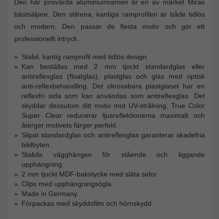
Den här prisvärda aluminiumramen är en av märket Miras
bästsäljare. Den stilrena, kantiga ramprofilen är både tidlös
och modern. Den passar de flesta motiv och gör ett
professionellt intryck.
Stabil, kantig ramprofil med tidlös design.
Kan beställas med 2 mm tjockt standardglas eller
antireflexglas (floatglas), plastglas och glas med optisk
anti-reflexbehandling. Det okrossbara plastglaset har en
reflexfri sida som kan användas som antireflexglas. Det
skyddar dessutom ditt motiv mot UV-strålning. True Color
Super Clear reducerar ljusreflektionerna maximalt och
återger motivets färger perfekt.
Slipat standardglas och antireflexglas garanterar skadefria
bildbyten.
Stabila vägghängen för stående och liggande
upphängning.
2 mm tjockt MDF-bakstycke med släta sidor.
Clips med upphängningsögla.
Made in Germany.
Förpackas med skyddsfilm och hörnskydd.