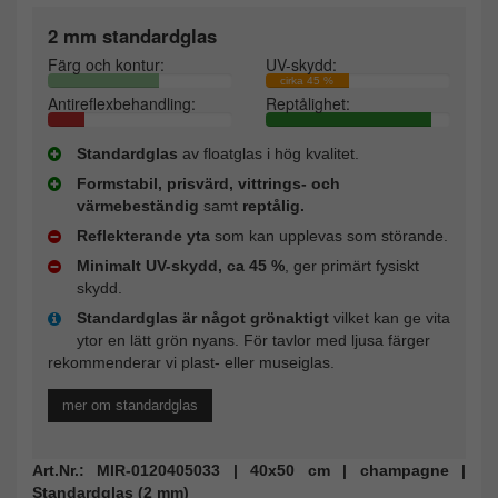
2 mm standardglas
Färg och kontur:
UV-skydd:
cirka 45 %
Antireflexbehandling:
Reptålighet:
Standardglas
av floatglas i hög kvalitet.
Formstabil, prisvärd, vittrings- och
värmebeständig
samt
reptålig.
Reflekterande yta
som kan upplevas som störande.
Minimalt UV-skydd, ca 45 %
, ger primärt fysiskt
skydd.
Standardglas är något grönaktigt
vilket kan ge vita
ytor en lätt grön nyans. För tavlor med ljusa färger
rekommenderar vi plast- eller museiglas.
mer om standardglas
Art.Nr.: MIR-0120405033 | 40x50 cm | champagne |
Standardglas (2 mm)