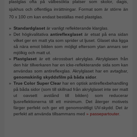
plastglas ofta på välbesökta platser som skolor, dagis,
sjukhus och offentliga inrättningar. Format som är större än
70 x 100 cm kan endast beställas med plastglas.
Standardglaset
är vanligt reflekterande klarglas.
Det högkvalitativa
antireflexglaset
är etsat på ena sidan
vilket ger en matt yta som sprider ut ljuset. Glaset ska ligga
så nära emot bilden som möjligt eftersom ytan annars ser
mjölkig och matt ut.
Plastglaset
är ett okrossbart akrylglas. Akrylglasen från
den här tillverkaren har en icke-reflekterande sida som kan
användas som antireflexglas. Akrylglaset har en avtagbar,
genomskinlig skyddsfilm på båda sidor
.
True Color Super Clear
har en optisk antireflexbehandling
på båda sidor (som till skillnad från akrylglaset inte ser matt
ut oavsett avstånd till bilden) som reducerar
ljusreflektionerna till ett minimum. Det återger motivets
färger perfekt och ger ett genomsnittligt UV-skydd. Det är
perfekt att använda tillsammans med
» passepartouter
.