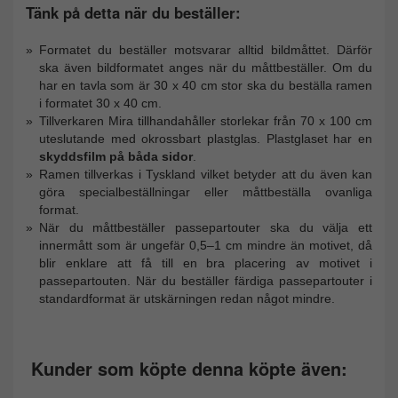
Tänk på detta när du beställer:
Formatet du beställer motsvarar alltid bildmåttet. Därför
ska även bildformatet anges när du måttbeställer. Om du
har en tavla som är 30 x 40 cm stor ska du beställa ramen
i formatet 30 x 40 cm.
Tillverkaren Mira tillhandahåller storlekar från 70 x 100 cm
uteslutande med okrossbart plastglas. Plastglaset har en
skyddsfilm på båda sidor
.
Ramen tillverkas i Tyskland vilket betyder att du även kan
göra specialbeställningar eller måttbeställa ovanliga
format.
När du måttbeställer passepartouter ska du välja ett
innermått som är ungefär 0,5–1 cm mindre än motivet, då
blir enklare att få till en bra placering av motivet i
passepartouten. När du beställer färdiga passepartouter i
standardformat är utskärningen redan något mindre.
Kunder som köpte denna köpte även: