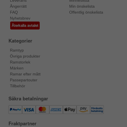
Leverans
Minneslista
Ångerrätt
Min önskelista
FAQ
Offentlig önskelista
Nyhetsbrev
Återkalla avtalet
Kategorier
Ramtyp
Övriga produkter
Ramstorlek
Märken
Ramar efter mått
Passepartouter
Tillbehör
Säkra betalningar
Fraktpartner