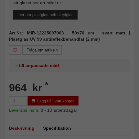
att glaset ser grumligt ut.
mer om plastglas och akrylglas
Art.Nr.: MIR-12225007003 | 50x70 cm | svart matt |
Plastglas UV 99 antireflexbehandlat (2 mm)
Fråga om artikeln
» till anpassade mått
*
964 kr
Lägg till i varukorgen
Leverans inom:
8 - 10 arbetsdagar
Beskrivning
Specifikation