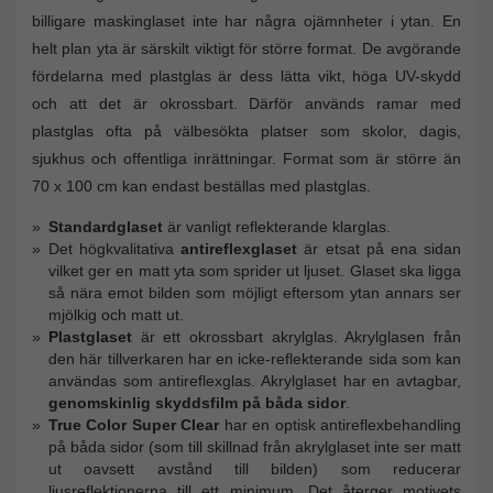
billigare maskinglaset inte har några ojämnheter i ytan. En
helt plan yta är särskilt viktigt för större format. De avgörande
fördelarna med plastglas är dess lätta vikt, höga UV-skydd
och att det är okrossbart. Därför används ramar med
plastglas ofta på välbesökta platser som skolor, dagis,
sjukhus och offentliga inrättningar. Format som är större än
70 x 100 cm kan endast beställas med plastglas.
Standardglaset
är vanligt reflekterande klarglas.
Det högkvalitativa
antireflexglaset
är etsat på ena sidan
vilket ger en matt yta som sprider ut ljuset. Glaset ska ligga
så nära emot bilden som möjligt eftersom ytan annars ser
mjölkig och matt ut.
Plastglaset
är ett okrossbart akrylglas. Akrylglasen från
den här tillverkaren har en icke-reflekterande sida som kan
användas som antireflexglas. Akrylglaset har en avtagbar,
genomskinlig skyddsfilm på båda sidor
.
True Color Super Clear
har en optisk antireflexbehandling
på båda sidor (som till skillnad från akrylglaset inte ser matt
ut oavsett avstånd till bilden) som reducerar
ljusreflektionerna till ett minimum. Det återger motivets