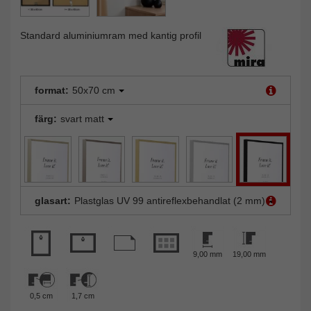
Standard aluminiumram med kantig profil
format:
50x70 cm
färg:
svart matt
glasart:
Plastglas UV 99 antireflexbehandlat (2 mm)
9,00 mm
19,00 mm
0,5 cm
1,7 cm