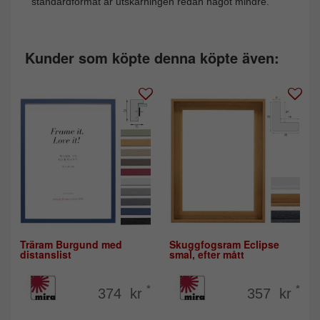
standardformat är utskärningen redan något mindre.
Kunder som köpte denna köpte även:
Träram Burgund med
Skuggfogsram Eclipse
distanslist
smal, efter mått
*
*
374 kr
357 kr