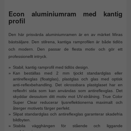
Econ aluminiumram med kantig
profil
Den här prisvärda aluminiumramen är en av märket Miras
bästsäljare. Den stilrena, kantiga ramprofilen är både tidlös
och modern. Den passar de flesta motiv och gör ett
professionellt intryck.
Stabil, kantig ramprofil med tidlös design.
Kan beställas med 2 mm tjockt standardglas eller
antireflexglas (floatglas), plastglas och glas med optisk
anti-reflexbehandling. Det okrossbara plastglaset har en
reflexfri sida som kan användas som antireflexglas. Det
skyddar dessutom ditt motiv mot UV-strålning. True Color
Super Clear reducerar ljusreflektionerna maximalt och
återger motivets färger perfekt.
Slipat standardglas och antireflexglas garanterar skadefria
bildbyten.
Stabila vägghängen för stående och liggande