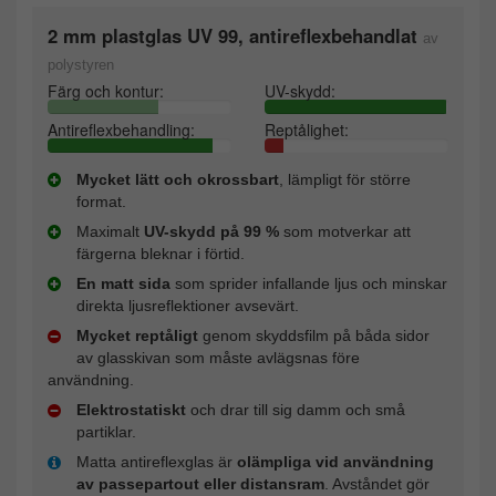
2 mm plastglas UV 99, antireflexbehandlat
av
polystyren
Färg och kontur:
UV-skydd:
Antireflexbehandling:
Reptålighet:
Mycket lätt och okrossbart
, lämpligt för större
format.
Maximalt
UV-skydd på 99 %
som motverkar att
färgerna bleknar i förtid.
En matt sida
som sprider infallande ljus och minskar
direkta ljusreflektioner avsevärt.
Mycket reptåligt
genom skyddsfilm på båda sidor
av glasskivan som måste avlägsnas före
användning.
Elektrostatiskt
och drar till sig damm och små
partiklar.
Matta antireflexglas är
olämpliga vid användning
av passepartout eller distansram
. Avståndet gör