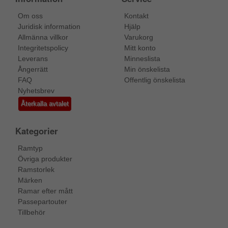
Om oss
Kontakt
Juridisk information
Hjälp
Allmänna villkor
Varukorg
Integritetspolicy
Mitt konto
Leverans
Minneslista
Ångerrätt
Min önskelista
FAQ
Offentlig önskelista
Nyhetsbrev
Återkalla avtalet
Kategorier
Ramtyp
Övriga produkter
Ramstorlek
Märken
Ramar efter mått
Passepartouter
Tillbehör