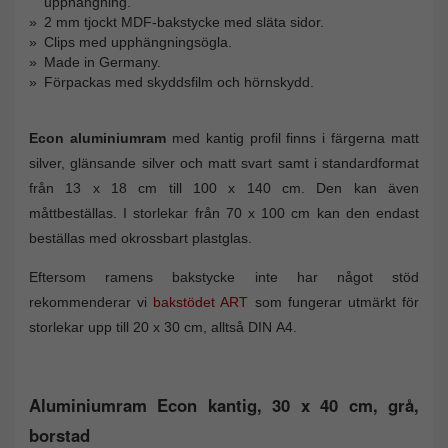
upphängning.
2 mm tjockt MDF-bakstycke med släta sidor.
Clips med upphängningsögla.
Made in Germany.
Förpackas med skyddsfilm och hörnskydd.
Econ aluminiumram
med kantig profil finns i färgerna matt
silver, glänsande silver och matt svart samt i standardformat
från 13 x 18 cm till 100 x 140 cm. Den kan även
måttbeställas. I storlekar från 70 x 100 cm kan den endast
beställas med okrossbart plastglas.
Eftersom ramens bakstycke inte har något stöd
rekommenderar vi
bakstödet ART
som fungerar utmärkt för
storlekar upp till 20 x 30 cm, alltså DIN A4.
Aluminiumram Econ kantig, 30 x 40 cm, grå,
borstad