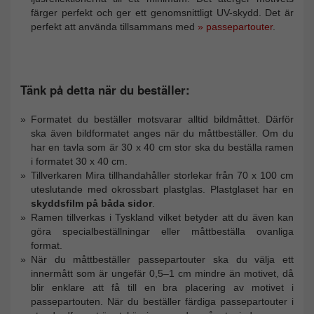
färger perfekt och ger ett genomsnittligt UV-skydd. Det är
perfekt att använda tillsammans med
» passepartouter
.
Tänk på detta när du beställer:
Formatet du beställer motsvarar alltid bildmåttet. Därför
ska även bildformatet anges när du måttbeställer. Om du
har en tavla som är 30 x 40 cm stor ska du beställa ramen
i formatet 30 x 40 cm.
Tillverkaren Mira tillhandahåller storlekar från 70 x 100 cm
uteslutande med okrossbart plastglas. Plastglaset har en
skyddsfilm på båda sidor
.
Ramen tillverkas i Tyskland vilket betyder att du även kan
göra specialbeställningar eller måttbeställa ovanliga
format.
När du måttbeställer passepartouter ska du välja ett
innermått som är ungefär 0,5–1 cm mindre än motivet, då
blir enklare att få till en bra placering av motivet i
passepartouten. När du beställer färdiga passepartouter i