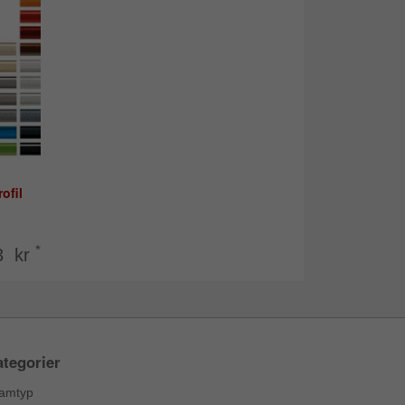
ofil
*
3 kr
tegorier
amtyp