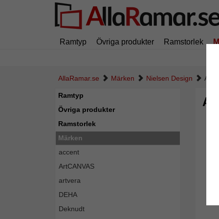
Ramtyp
Övriga produkter
Ramstorlek
M
AllaRamar.se
Märken
Nielsen Design
Alum
Ramtyp
Al
Övriga produkter
Ramstorlek
Märken
accent
ArtCANVAS
artvera
DEHA
Deknudt
Tillba