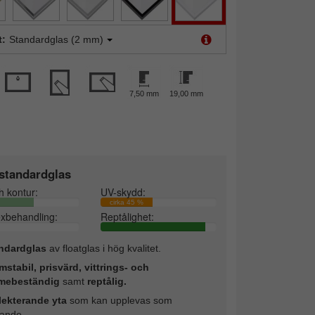
t:
Standardglas (2 mm)
7,50 mm
19,00 mm
standardglas
h kontur:
UV-skydd:
cirka 45 %
exbehandling:
Reptålighet:
ndardglas
av floatglas i hög kvalitet.
mstabil, prisvärd, vittrings- och
mebeständig
samt
reptålig.
lekterande yta
som kan upplevas som
rande.