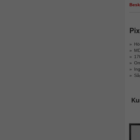
Besk
Pix
Hög
MD
170
Oms
Ing
Så
Ku