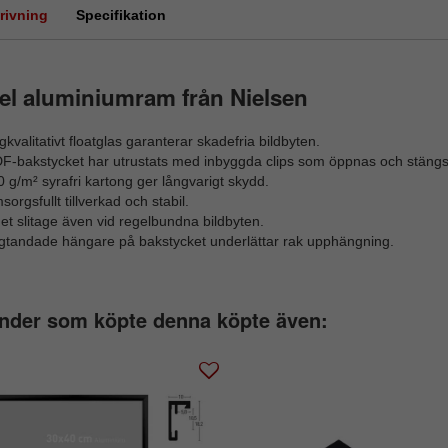
rivning
Specifikation
el aluminiumram från Nielsen
kvalitativt floatglas garanterar skadefria bildbyten.
F-bakstycket har utrustats med inbyggda clips som öppnas och stängs m
 g/m² syrafri kartong ger långvarigt skydd.
orgsfullt tillverkad och stabil.
et slitage även vid regelbundna bildbyten.
gtandade hängare på bakstycket underlättar rak upphängning.
nder som köpte denna köpte även: