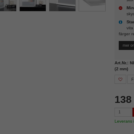
Min
sky
Sta
vita
färger r
mer o
Art.Nr.: 
(2 mm)
F
138
Leverans