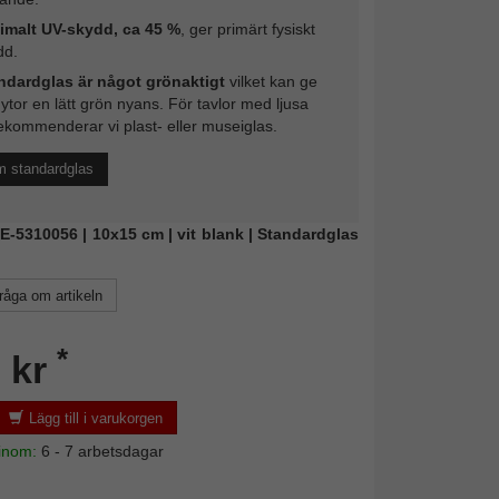
imalt UV-skydd, ca 45 %
, ger primärt fysiskt
dd.
ndardglas är något grönaktigt
vilket kan ge
 ytor en lätt grön nyans. För tavlor med ljusa
ekommenderar vi plast- eller museiglas.
m standardglas
NIE-5310056 | 10x15 cm | vit blank | Standardglas
råga om artikeln
*
 kr
Lägg till i varukorgen
 inom:
6 - 7 arbetsdagar