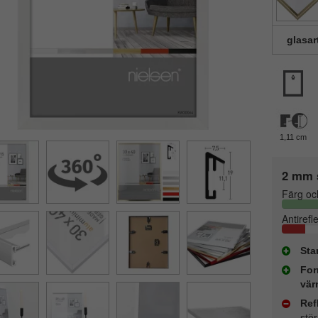
glasar
1,11 cm
2 mm 
Färg oc
Antirefl
Sta
For
vär
Ref
stö