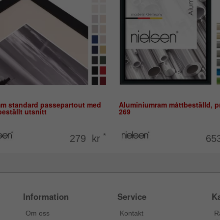
mm standard passepartout med
Aluminiumram måttbeställd, pr
eställt utsnitt
269
*
279 kr
65
Information
Service
Ka
Om oss
Kontakt
R