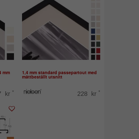
,4 mm
1,4 mm standard passepartout med
måttbeställt utsnitt
*
*
7 kr
228 kr