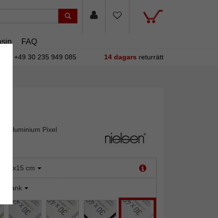
sin
FAQ
+49 30 235 949 085
14 dagars
returrätt
av aluminium Pixel
:
10x15 cm
it blank