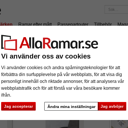
ärken
Ramar efter mått
Passepartouter
Tillbehör
Maga
195 kr
i leveranskostnad.
Oavsett hur mycket du beställer.
iniumram Pixel
Vi använder oss av cookies
uminiumram Pixel
Vi använder cookies och andra spårningsteknologier för att
förbättra din surfupplevelse på vår webbplats, för att visa dig
Växelram 
personligt innehåll och riktade annonser, för att analysera vår
webbplatstrafik och för att förstå var våra besökare kommer
ifrån.
format
Jag accepterar
Jag avböjer
Ändra mina inställningar
färg:
v
ka
Nästa