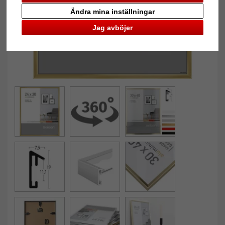
Ändra mina inställningar
Jag avböjer