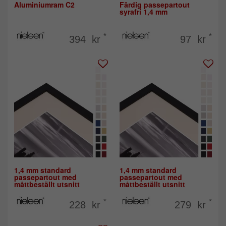
Aluminiumram C2
Färdig passepartout
syrafri 1,4 mm
*
*
394 kr
97 kr
1,4 mm standard
1,4 mm standard
passepartout med
passepartout med
måttbeställt utsnitt
måttbeställt utsnitt
*
*
228 kr
279 kr