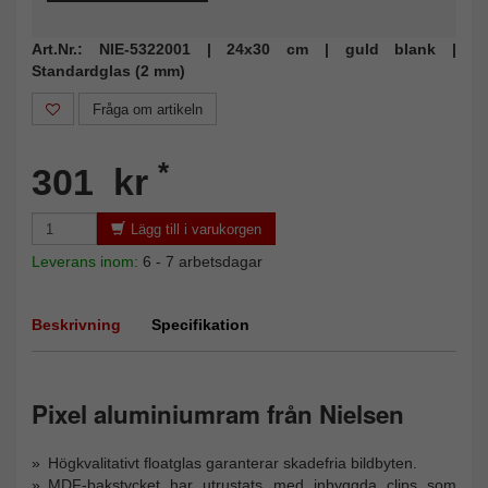
Art.Nr.: NIE-5322001 | 24x30 cm | guld blank |
Standardglas (2 mm)
Fråga om artikeln
*
301 kr
Lägg till i varukorgen
Leverans inom:
6 - 7 arbetsdagar
Beskrivning
Specifikation
Pixel aluminiumram från Nielsen
Högkvalitativt floatglas garanterar skadefria bildbyten.
MDF-bakstycket har utrustats med inbyggda clips som