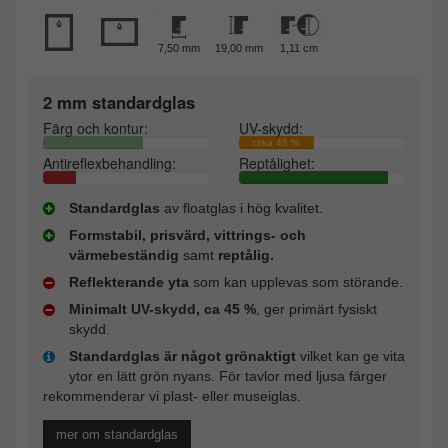
7,50 mm
19,00 mm
1,11 cm
2 mm standardglas
Färg och kontur:
UV-skydd:
cirka 45 %
Antireflexbehandling:
Reptålighet:
Standardglas
av floatglas i hög kvalitet.
Formstabil, prisvärd, vittrings- och
värmebeständig
samt
reptålig.
Reflekterande yta
som kan upplevas som störande.
Minimalt UV-skydd, ca 45 %
, ger primärt fysiskt
skydd.
Standardglas är något grönaktigt
vilket kan ge vita
ytor en lätt grön nyans. För tavlor med ljusa färger
rekommenderar vi plast- eller museiglas.
mer om standardglas