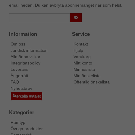
email nedan. Du kan avbryta abonnemanget när som helst.
Information
Service
Om oss
Kontakt
Juridisk information
Hjälp
Allmänna villkor
Varukorg
Integritetspolicy
Mitt konto
Leverans
Minneslista
Ångerrätt
Min önskelista
FAQ
Offentlig önskelista
Nyhetsbrev
Återkalla avtalet
Kategorier
Ramtyp
Övriga produkter
Ramstorlek