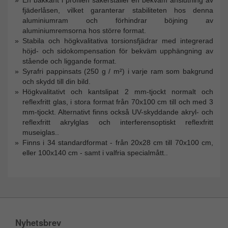
fjäderlåsen, vilket garanterar stabiliteten hos denna
aluminiumram och förhindrar böjning av
aluminiumremsorna hos större format.
Stabila och högkvalitativa torsionsfjädrar med integrerad
höjd- och sidokompensation för bekväm upphängning av
stående och liggande format.
Syrafri pappinsats (250 g / m²) i varje ram som bakgrund
och skydd till din bild.
Högkvalitativt och kantslipat 2 mm-tjockt normalt och
reflexfritt glas, i stora format från 70x100 cm till och med 3
mm-tjockt. Alternativt finns också UV-skyddande akryl- och
reflexfritt akrylglas och interferensoptiskt reflexfritt
museiglas..
Finns i 34 standardformat - från 20x28 cm till 70x100 cm,
eller 100x140 cm - samt i valfria specialmått..
Nyhetsbrev