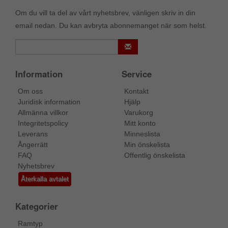
Om du vill ta del av vårt nyhetsbrev, vänligen skriv in din
email nedan. Du kan avbryta abonnemanget när som helst.
Information
Service
Om oss
Kontakt
Juridisk information
Hjälp
Allmänna villkor
Varukorg
Integritetspolicy
Mitt konto
Leverans
Minneslista
Ångerrätt
Min önskelista
FAQ
Offentlig önskelista
Nyhetsbrev
Återkalla avtalet
Kategorier
Ramtyp