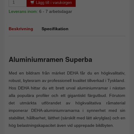
Lägg till i varukorgen
Leverans inom:
6 - 7 arbetsdagar
Beskrivning
Specifikation
Aluminiumramen Superba
Med en bildram från märket DEHA får du en högkvalitativ,
robust, bytesram av professionell kvalitet tillverkad i Tyskland.
Hos DEHA hittar du ett brett urval aluminiumramar i nästan
alla populära profiler och ett gigantiskt färgutbud. Förutom
det utmärkta utförandet av högkvalitativa råmaterial
imponerar DEHA-aluminiumramarna i synnerhet med sin
stabilitet, hållbarhet, lätthet (särskilt med lätt akrylglas) och en
hög belastningskapacitet även vid upprepade bildbyten.