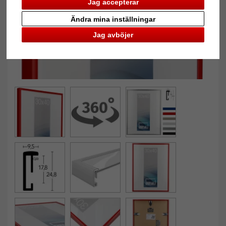
Jag accepterar
Ändra mina inställningar
Jag avböjer