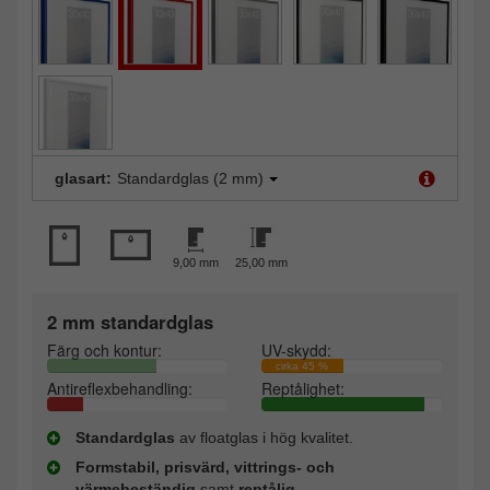
glasart:
Standardglas (2 mm)
9,00 mm
25,00 mm
2 mm standardglas
Färg och kontur:
UV-skydd:
cirka 45 %
Antireflexbehandling:
Reptålighet:
Standardglas
av floatglas i hög kvalitet.
Formstabil, prisvärd, vittrings- och
värmebeständig
samt
reptålig.