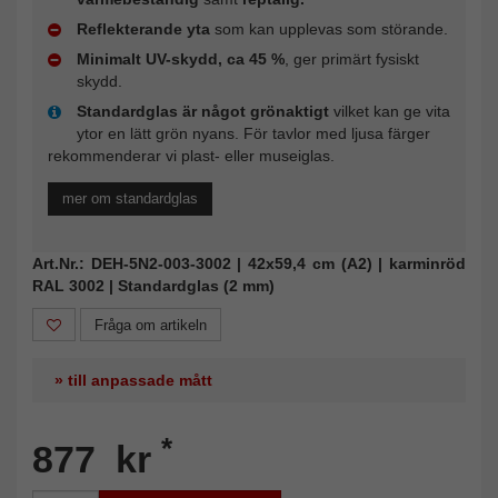
Reflekterande yta
som kan upplevas som störande.
Minimalt UV-skydd, ca 45 %
, ger primärt fysiskt
skydd.
Standardglas är något grönaktigt
vilket kan ge vita
ytor en lätt grön nyans. För tavlor med ljusa färger
rekommenderar vi plast- eller museiglas.
mer om standardglas
Art.Nr.: DEH-5N2-003-3002 | 42x59,4 cm (A2) | karminröd
RAL 3002 | Standardglas (2 mm)
Fråga om artikeln
» till anpassade mått
*
877 kr