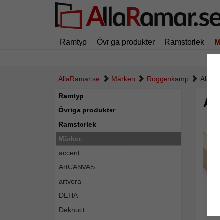
Ramtyp
Övriga produkter
Ramstorlek
M
AllaRamar.se
Märken
Roggenkamp
Alumin
Ramtyp
Al
Övriga produkter
Ramstorlek
Märken
accent
ArtCANVAS
artvera
DEHA
Deknudt
Tillba