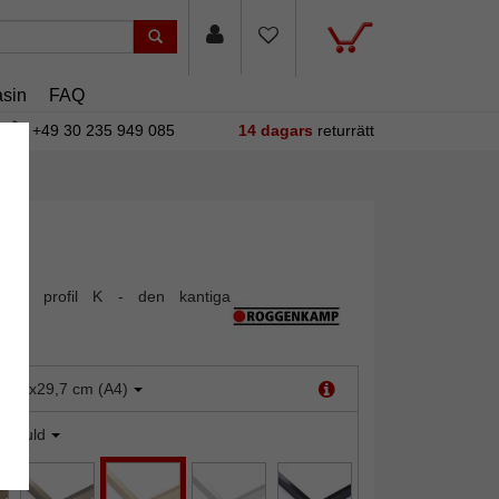
sin
FAQ
+49 30 235 949 085
14 dagars
returrätt
mram profil K - den kantiga
en
:
21x29,7 cm (A4)
jusguld