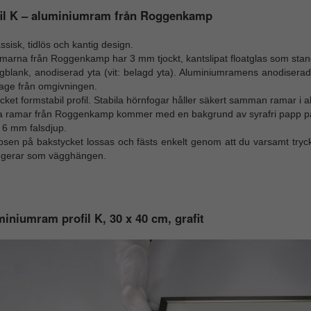
fil K – aluminiumram från Roggenkamp
ssisk, tidlös och kantig design.
arna från Roggenkamp har 3 mm tjockt, kantslipat floatglas som standa
blank, anodiserad yta (vit: belagd yta). Aluminiumramens anodiserade 
tage från omgivningen.
ket formstabil profil. Stabila hörnfogar håller säkert samman ramar i all
la ramar från Roggenkamp kommer med en bakgrund av syrafri papp p
 6 mm falsdjup.
psen på bakstycket lossas och fästs enkelt genom att du varsamt tryck
ngerar som vägghängen.
iniumram profil K, 30 x 40 cm, grafit