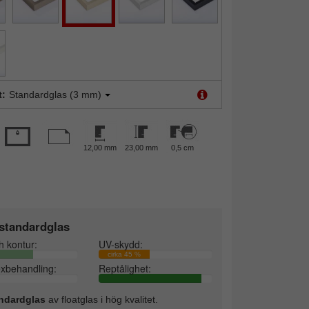
t:
Standardglas (3 mm)
12,00 mm
23,00 mm
0,5 cm
standardglas
h kontur:
UV-skydd:
cirka 45 %
exbehandling:
Reptålighet:
ndardglas
av floatglas i hög kvalitet.