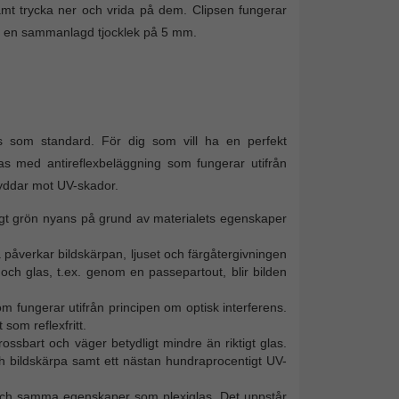
samt trycka ner och vrida på dem. Clipsen fungerar
d en sammanlagd tjocklek på 5 mm.
as som standard. För dig som vill ha en perfekt
las med antireflexbeläggning som fungerar utifrån
kyddar mot UV-skador.
vagt grön nyans på grund av materialets egenskaper
 påverkar bildskärpan, ljuset och färgåtergivningen
ch glas, t.ex. genom en passepartout, blir bilden
m fungerar utifrån principen om optisk interferens.
som reflexfritt.
krossbart och väger betydligt mindre än riktigt glas.
ch bildskärpa samt ett nästan hundraprocentigt UV-
a och samma egenskaper som plexiglas. Det uppstår