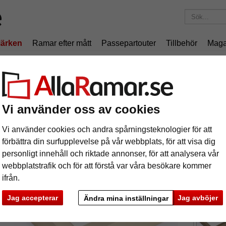
ärken
Ramar efter mått
Passepartouter
Tillbehör
Maga
195 kr
i leveranskostnad.
Oavsett hur mycket du beställer.
iumram profil K
uminiumram profil K
Vi använder oss av cookies
Vi använder cookies och andra spårningsteknologier för att
Aluminiu
förbättra din surfupplevelse på vår webbplats, för att visa dig
ramprofil
personligt innehåll och riktade annonser, för att analysera vår
webbplatstrafik och för att förstå var våra besökare kommer
format
ifrån.
färg:
l
Jag accepterar
Jag avböjer
Ändra mina inställningar
ka
Nästa