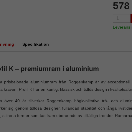
578
Leverans
rivning
Specifikation
fil K – premiumram i aluminium
 prisbelönade aluminiumram från Roggenkamp är av exceptionell kval
a kraven. Profil K har en kantig, klassisk och tidlös design i kvalitetsal
n över 40 år tillverkar Roggenkamp högkvalitativa trä- och alum
ker sig genom tidlösa designer, fulländad stabilitet och långa livst
, stilrena former som tas fram oberoende av tillfälliga trender. Ramarnas