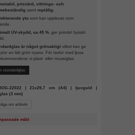
mstabil, prisvärd, vittrings- och
mebeständig
samt
reptålig.
lekterande yta
som kan upplevas som
rande.
imalt UV-skydd, ca 45 %
, ger primärt fysiskt
dd.
ndardglas är något grönaktigt
vilket kan ge
 ytor en lätt grön nyans. För tavlor med ljusa
ekommenderar vi plast- eller museiglas.
m standardglas
 ROG-22022 | 21x29,7 cm (A4) | ljusguld |
glas (3 mm)
råga om artikeln
 anpassade mått