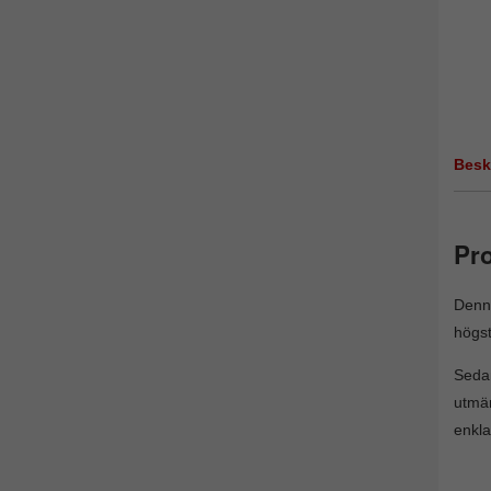
Besk
Pro
Denna
högst
Seda
utmär
enkla