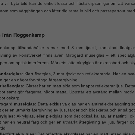
u vill byta bild kan du enkelt lossa och fästa clipsen genom att var
tom som vägghängen och låter dig rama in bild och passepartout me
s från Roggenkamp
enkamp tillhandahåller ramar med 3 mm tjockt, kantslipat floatgl
ivning av konstverket finns även Mirogard museiglas – ett specialg
ipen om optisk interferens. Märkets lätta akrylglas är okrossbart och s
andardglas:
Klart floatglas, 3 mm tjockt och reflekterande. Har en s
m ger en något förvrängd färgåtergivning.
tireflexglas:
Glaset har en matt sida som knappt reflekterar ljus. Detta
got samt gör färgerna något matta. Uppstår ett avstånd mellan motiv o
got oskarp.
rogard museiglas:
Detta exklusiva glas har en antireflexbeläggning so
 ger en utmärkt återgivning av ljus, färger och bildskärpa och är så gott 
rylglas:
Akrylglas, eller plexiglas som det också kallas, är nästintill o
 har en neutral färg och ger en utmärkt återgivning av ljus, färger o
ydd.
lexfritt akrylglas:
Det reflexfria akrylglaset har en matt, etsad sid