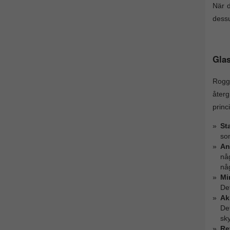
När d
dessu
Gla
Rogg
återg
princ
St
so
An
nå
nå
Mi
Det
Ak
Det
sk
Ref