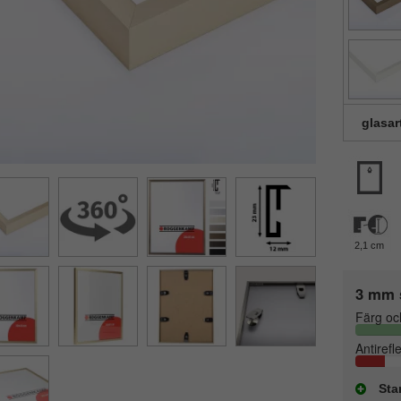
glasar
2,1 cm
3 mm 
Färg oc
Antirefl
Sta