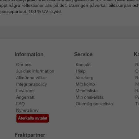
ppt några reflektioner alls på det. Etsningen påverkar bildskärpan oc
 passepartout. 100 % UV-skydd.
Information
Service
Ka
Om oss
Kontakt
R
Juridisk information
Hjälp
Ö
Allmänna villkor
Varukorg
R
Integritetspolicy
Mitt konto
M
Leverans
Minneslista
R
Ångerrätt
Min önskelista
P
FAQ
Offentlig önskelista
Ti
Nyhetsbrev
Återkalla avtalet
Fraktpartner