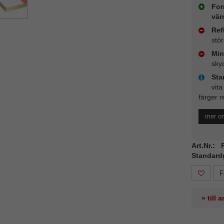
For
vär
Ref
stö
Min
sky
Sta
vita
färger r
mer o
Art.Nr.:
Standard
F
» till