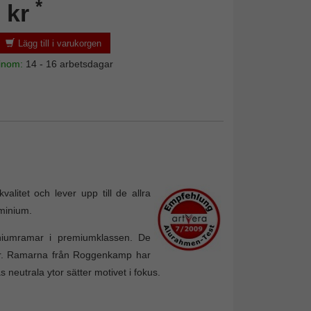
*
 kr
Lägg till i varukorgen
 inom:
14 - 16 arbetsdagar
itet och lever upp till de allra
uminium.
iniumramar i premiumklassen. De
ider. Ramarna från Roggenkamp har
 neutrala ytor sätter motivet i fokus.