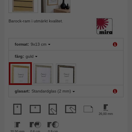
Barock-ram i utmärkt kvalitet.
format:
9x13 cm
färg:
guld
glasart:
Standardglas (2 mm)
26,00 mm
20,50 mm
0,6 cm
0,9 cm