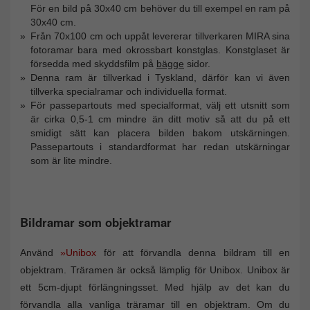
För en bild på 30x40 cm behöver du till exempel en ram på
30x40 cm.
Från 70x100 cm och uppåt levererar tillverkaren MIRA sina
fotoramar bara med okrossbart konstglas. Konstglaset är
försedda med skyddsfilm på
bägge
sidor.
Denna ram är tillverkad i Tyskland, därför kan vi även
tillverka specialramar och individuella format.
För passepartouts med specialformat, välj ett utsnitt som
är cirka 0,5-1 cm mindre än ditt motiv så att du på ett
smidigt sätt kan placera bilden bakom utskärningen.
Passepartouts i standardformat har redan utskärningar
som är lite mindre.
Bildramar som objektramar
Använd
»Unibox
för att förvandla denna bildram till en
objektram. Träramen är också lämplig för Unibox. Unibox är
ett 5cm-djupt förlängningsset. Med hjälp av det kan du
förvandla alla vanliga träramar till en objektram. Om du