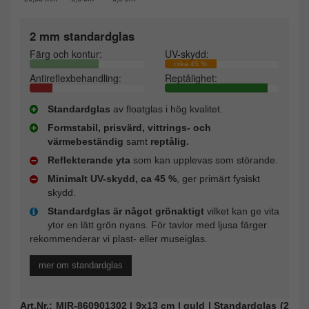
2 mm standardglas
Färg och kontur:
UV-skydd:
cirka 45 %
Antireflexbehandling:
Reptålighet:
Standardglas
av floatglas i hög kvalitet.
Formstabil, prisvärd, vittrings- och
värmebeständig
samt
reptålig.
Reflekterande yta
som kan upplevas som störande.
Minimalt UV-skydd, ca 45 %
, ger primärt fysiskt
skydd.
Standardglas är något grönaktigt
vilket kan ge vita
ytor en lätt grön nyans. För tavlor med ljusa färger
rekommenderar vi plast- eller museiglas.
mer om standardglas
Art.Nr.: MIR-860901302 | 9x13 cm | guld | Standardglas (2