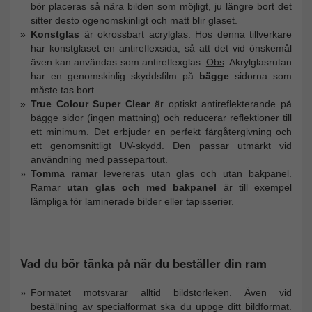
bör placeras så nära bilden som möjligt, ju längre bort det
sitter desto ogenomskinligt och matt blir glaset.
Konstglas
är okrossbart acrylglas. Hos denna tillverkare
har konstglaset en antireflexsida, så att det vid önskemål
även kan användas som antireflexglas.
Obs
: Akrylglasrutan
har en genomskinlig skyddsfilm på
bägge
sidorna som
måste tas bort.
True Colour Super Clear
är optiskt antireflekterande på
bägge sidor (ingen mattning) och reducerar reflektioner till
ett minimum. Det erbjuder en perfekt färgåtergivning och
ett genomsnittligt UV-skydd. Den passar utmärkt vid
användning med passepartout.
Tomma ramar
levereras utan glas och utan bakpanel.
Ramar
utan glas och med bakpanel
är till exempel
lämpliga för laminerade bilder eller tapisserier.
Vad du bör tänka på när du beställer din ram
Formatet motsvarar alltid bildstorleken. Även vid
beställning av specialformat ska du uppge ditt bildformat.