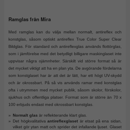
Ramglas från Mira
Med ramglas kan du välja mellan normalt, antireflex och
konstglas, såsom optiskt antireflex True Color Super Clear
Bildglas. För standard och antireflexglas används flottörglas,
som i jämförelse med det betydligt billigare maskinglaset inte
uppvisar några ojämnheter. Särskilt vid större format så är
det mycket viktigt att ha en plan yta. De avgörande fördelarna
som konstglaset har är att det är lätt, har ett högt UV-skydd
och är okrossbart. På så vis används ramar med konstglas
ofta i utrymmen med mycket publik, såsom skolor, förskolor,
sjukhus och offentliga platser. Format som är större än 70 x
100 erbjuds endast med okrossbart konstglas.
Normalt glas
är reflekterande klart glas.
Det högkvalitativa
antireflexglaset
är etsat på ena sidan,
vilket gör ytan matt och sprider det infallande ljuset. Glaset