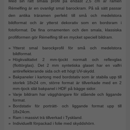
Med sin rätt smala profil på endast 2,5 cm är ramen
Rémelfing är en ovanligt smal barockram. På så sätt passar
den antika träramen perfekt till små och medelstora
bildformat och är ytterst dekorativ som en bordsram i
fotoformat. De fina ornamenten och den smala, klassiska
profilformen gör Rémelfing till en mycket speciell bildram.
Ytterst smal barockprofil för små och medelstora
bildformat.
Högkvalitativt 2 mm-tjockt normalt och reflexglas
(flottörglas). Det 2 mm syntetiska glaset har en valfri
antireflekterande sida och ett högt UV-skydd.
Bakpaneler i kartong med bordstativ som är stabila upp till
storlek 18x24 cm, större format är tillverkade med en 2
mm-tjock slät bakpanel i HDF på bägge sidor.
Varje bildram har vägghängare för stående och liggande
format.
Bordstativ för porträtt- och liggande format upp till
18x24cm.
Ram i massivt trä tillverkad i Tyskland.
Individuellt förpackad i folie med skyddshörn.