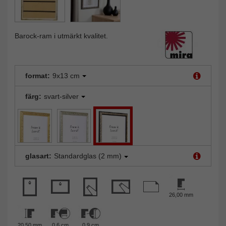
Barock-ram i utmärkt kvalitet.
format:
9x13 cm
färg:
svart-silver
glasart:
Standardglas (2 mm)
26,00 mm
20,50 mm
0,6 cm
0,9 cm