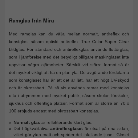
Ramglas från Mira
Med ramglas kan du välja mellan normalt, antireflex och
konstglas, såsom optiskt antireflex True Color Super Clear
Bildglas. För standard och antireflexglas används flottörglas,
som i jämförelse med det betydligt billigare maskinglaset inte
uppvisar några ojämnheter. Särskilt vid större format så är
det mycket viktigt att ha en plan yta. De avgörande fördelarna
som konstglaset har är att det är lätt, har ett högt UV-skydd
och är okrossbart. På så vis används ramar med konstglas
ofta i utrymmen med mycket publik, såsom skolor, förskolor,
sjukhus och offentliga platser. Format som är större än 70 x
100 erbjuds endast med okrossbart konstglas.
Normalt glas
är reflekterande klart glas.
Det högkvalitativa
antireflexglaset
är etsat på ena sidan,
vilket gör ytan matt och sprider det infallande ljuset. Glaset