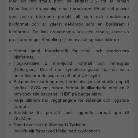
Med sin rätt smala profil på endast 2,5 cm är ramen
Rémelfing är en ovanligt smal barockram. På så sätt passar
den antika träramen perfekt till små och medelstora
bildformat och är ytterst dekorativ som en bordsram i
fotoformat. De fina ornamenten och den smala, klassiska
profilformen gör Rémelfing till en mycket speciell bildram.
Ytterst smal barockprofil för små och medelstora
bildformat.
Högkvalitativt 2 mm-tjockt normalt och reflexglas
(flottörglas). Det 2 mm syntetiska glaset har en valfri
antireflekterande sida och ett högt UV-skydd.
Bakpaneler i kartong med bordstativ som är stabila upp till
storlek 18x24 cm, större format är tillverkade med en 2
mm-tjock slät bakpanel i HDF på bägge sidor.
Varje bildram har vägghängare för stående och liggande
format.
Bordstativ för porträtt- och liggande format upp till
18x24cm.
Ram i massivt trä tillverkad i Tyskland.
Individuellt förpackad i folie med skyddshörn.