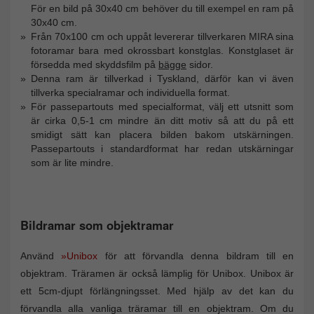
För en bild på 30x40 cm behöver du till exempel en ram på
30x40 cm.
Från 70x100 cm och uppåt levererar tillverkaren MIRA sina
fotoramar bara med okrossbart konstglas. Konstglaset är
försedda med skyddsfilm på
bägge
sidor.
Denna ram är tillverkad i Tyskland, därför kan vi även
tillverka specialramar och individuella format.
För passepartouts med specialformat, välj ett utsnitt som
är cirka 0,5-1 cm mindre än ditt motiv så att du på ett
smidigt sätt kan placera bilden bakom utskärningen.
Passepartouts i standardformat har redan utskärningar
som är lite mindre.
Bildramar som objektramar
Använd
»Unibox
för att förvandla denna bildram till en
objektram. Träramen är också lämplig för Unibox. Unibox är
ett 5cm-djupt förlängningsset. Med hjälp av det kan du
förvandla alla vanliga träramar till en objektram. Om du