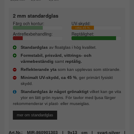
2 mm standardglas
Färg och kontur:
UV-skydd:
cirka 45 %
Antireflexbehandling:
Reptålighet:
Standardglas
av floatglas i hög kvalitet.
Formstabil, prisvärd, vittrings- och
värmebeständig
samt
reptålig.
Reflekterande yta
som kan upplevas som störande.
Minimalt UV-skydd, ca 45 %
, ger primärt fysiskt
skydd.
Standardglas är något grönaktigt
vilket kan ge vita
ytor en lätt grön nyans. För tavlor med ljusa färger
rekommenderar vi plast- eller museiglas.
mer om standardglas
Art.Nr.: MIR-860901303 | 9x13 cm | svart-silver |