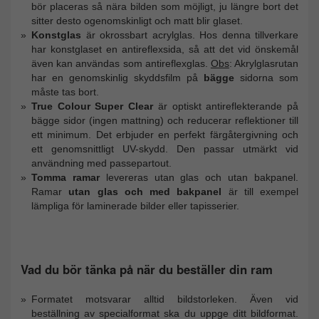
bör placeras så nära bilden som möjligt, ju längre bort det
sitter desto ogenomskinligt och matt blir glaset.
Konstglas
är okrossbart acrylglas. Hos denna tillverkare
har konstglaset en antireflexsida, så att det vid önskemål
även kan användas som antireflexglas.
Obs
: Akrylglasrutan
har en genomskinlig skyddsfilm på
bägge
sidorna som
måste tas bort.
True Colour Super Clear
är optiskt antireflekterande på
bägge sidor (ingen mattning) och reducerar reflektioner till
ett minimum. Det erbjuder en perfekt färgåtergivning och
ett genomsnittligt UV-skydd. Den passar utmärkt vid
användning med passepartout.
Tomma ramar
levereras utan glas och utan bakpanel.
Ramar
utan glas och med bakpanel
är till exempel
lämpliga för laminerade bilder eller tapisserier.
Vad du bör tänka på när du beställer din ram
Formatet motsvarar alltid bildstorleken. Även vid
beställning av specialformat ska du uppge ditt bildformat.