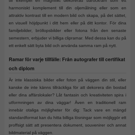
till exempel en magnifikt dekorerad barockram som ett
harmoniskt komplement till din oljemålning eller som en
attraktiv kontrast till en modern bild och skapa, på det sättet,
en visuell höjdpunkt i ditt hem eller på ditt kontor. För dina
familjebilder, bröllopsbilder eller fotona från den senaste
semestern, erbjuder vi billiga clipramar. Med dessa kan du på
ett enkelt sätt byta bild och använda samma ram på nytt.
Ramar för varje tillfälle: Från autografer till certifikat
och diplom
Är inte klassiska bilder eller foton på väggen din stil, eller
kanske de inte känns tillräckliga för att dekorera din bostad
eller dina affärslokaler? Låt fantasin och kreativiteten spira i
utformningen av dina väggar! Även en traditionell ram
innebär otaliga möjligheter för dig: Tack vare en mängd
standardformat kan du hitta billiga lösningar som möjliggör ett
proffsigt sätt att presentera dokument, souvenirer och annat
bildmaterial på väggen.