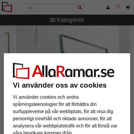
Kategorier
Vi använder oss av cookies
Vi använder cookies och andra
spårningsteknologier för att förbättra din
surfupplevelse på vår webbplats, för att visa dig
Design och kvalitet
personligt innehåll och riktade annonser, för att
aluminiumramar från Nielsen Design
analysera vår webbplatstrafik och för att förstå var
våra besökare kommer ifrån.