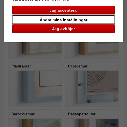
Jag accepterar
Aluminiumramar
Träramar
Ändra mina inställningar
Jag avböjer
Plastramar
Clipsramar
Barockramar
Passepartouter