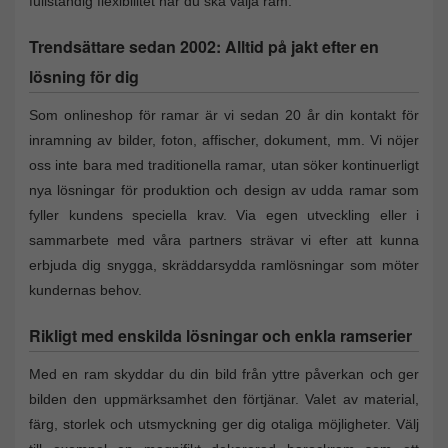
fullständig flexibilitet när du ska välja ram.
Trendsättare sedan 2002: Alltid på jakt efter en
lösning för dig
Som onlineshop för ramar är vi sedan 20 år din kontakt för
inramning av bilder, foton, affischer, dokument, mm. Vi nöjer
oss inte bara med traditionella ramar, utan söker kontinuerligt
nya lösningar för produktion och design av udda ramar som
fyller kundens speciella krav. Via egen utveckling eller i
sammarbete med våra partners strävar vi efter att kunna
erbjuda dig snygga, skräddarsydda ramlösningar som möter
kundernas behov.
Rikligt med enskilda lösningar och enkla ramserier
Med en ram skyddar du din bild från yttre påverkan och ger
bilden den uppmärksamhet den förtjänar. Valet av material,
färg, storlek och utsmyckning ger dig otaliga möjligheter. Välj