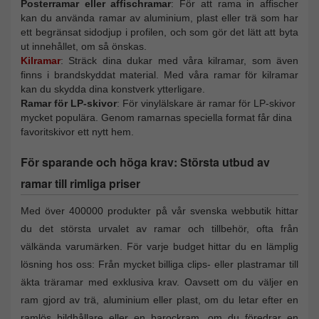
Posterramar eller affischramar
: För att rama in affischer
kan du använda ramar av aluminium, plast eller trä som har
ett begränsat sidodjup i profilen, och som gör det lätt att byta
ut innehållet, om så önskas.
Kilramar
: Sträck dina dukar med våra kilramar, som även
finns i brandskyddat material. Med våra ramar för kilramar
kan du skydda dina konstverk ytterligare.
Ramar för LP-skivor
: För vinylälskare är ramar för LP-skivor
mycket populära. Genom ramarnas speciella format får dina
favoritskivor ett nytt hem.
För sparande och höga krav: Största utbud av
ramar till rimliga priser
Med över 400000 produkter på vår svenska webbutik hittar
du det största urvalet av ramar och tillbehör, ofta från
välkända varumärken. För varje budget hittar du en lämplig
lösning hos oss: Från mycket billiga clips- eller plastramar till
äkta träramar med exklusiva krav. Oavsett om du väljer en
ram gjord av trä, aluminium eller plast, om du letar efter en
ramlös bildhållare eller en barockram, om du föredrar en