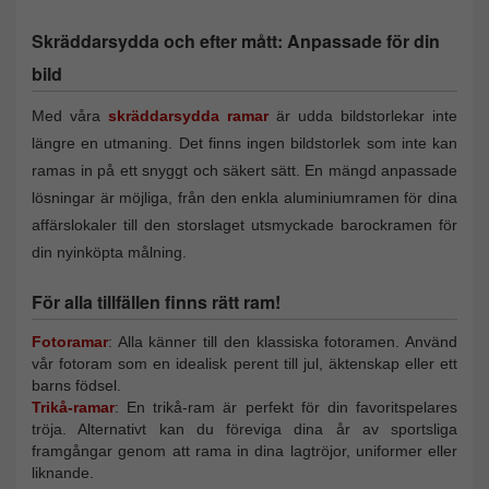
Skräddarsydda och efter mått: Anpassade för din
bild
Med våra
skräddarsydda ramar
är udda bildstorlekar inte
längre en utmaning. Det finns ingen bildstorlek som inte kan
ramas in på ett snyggt och säkert sätt. En mängd anpassade
lösningar är möjliga, från den enkla aluminiumramen för dina
affärslokaler till den storslaget utsmyckade barockramen för
din nyinköpta målning.
För alla tillfällen finns rätt ram!
Fotoramar
: Alla känner till den klassiska fotoramen. Använd
vår fotoram som en idealisk perent till jul, äktenskap eller ett
barns födsel.
Trikå-ramar
: En trikå-ram är perfekt för din favoritspelares
tröja. Alternativt kan du föreviga dina år av sportsliga
framgångar genom att rama in dina lagtröjor, uniformer eller
liknande.