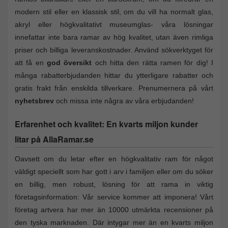
modern stil eller en klassisk stil, om du vill ha normalt glas,
akryl eller högkvalitativt museumglas- våra lösningar
innefattar inte bara ramar av hög kvalitet, utan även rimliga
priser och billiga leveranskostnader. Använd sökverktyget för
att få en
god översikt
och hitta den rätta ramen för dig! I
många rabatterbjudanden hittar du ytterligare rabatter och
gratis frakt från enskilda tillverkare. Prenumernera på vårt
nyhetsbrev
och missa inte några av våra erbjudanden!
Erfarenhet och kvalitet: En kvarts miljon kunder
litar på AllaRamar.se
Oavsett om du letar efter en högkvalitativ ram för något
väldigt speciellt som har gott i arv i familjen eller om du söker
en billig, men robust, lösning för att rama in viktig
företagsinformation: Vår service kommer att imponera! Vårt
företag artvera har mer än 10000 utmärkta recensioner på
den tyska marknaden. Där intygar mer än en kvarts miljon