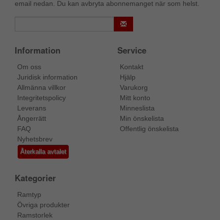
email nedan. Du kan avbryta abonnemanget när som helst.
Information
Service
Om oss
Kontakt
Juridisk information
Hjälp
Allmänna villkor
Varukorg
Integritetspolicy
Mitt konto
Leverans
Minneslista
Ångerrätt
Min önskelista
FAQ
Offentlig önskelista
Nyhetsbrev
Återkalla avtalet
Kategorier
Ramtyp
Övriga produkter
Ramstorlek