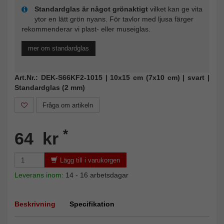
Standardglas är något grönaktigt
vilket kan ge vita
ytor en lätt grön nyans. För tavlor med ljusa färger
rekommenderar vi plast- eller museiglas.
mer om standardglas
Art.Nr.: DEK-S66KF2-1015 | 10x15 cm (7x10 cm) | svart |
Standardglas (2 mm)
Fråga om artikeln
*
64 kr
Lägg till i varukorgen
Leverans inom:
14 - 16 arbetsdagar
Beskrivning
Specifikation