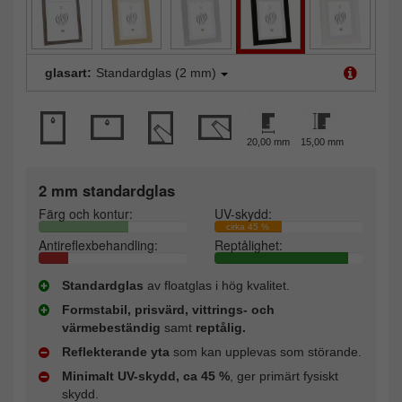
glasart:
Standardglas (2 mm)
20,00 mm
15,00 mm
2 mm standardglas
Färg och kontur:
UV-skydd:
cirka 45 %
Antireflexbehandling:
Reptålighet:
Standardglas
av floatglas i hög kvalitet.
Formstabil, prisvärd, vittrings- och
värmebeständig
samt
reptålig.
Reflekterande yta
som kan upplevas som störande.
Minimalt UV-skydd, ca 45 %
, ger primärt fysiskt
skydd.