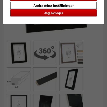
Ändra mina inställningar
Jag avböjer