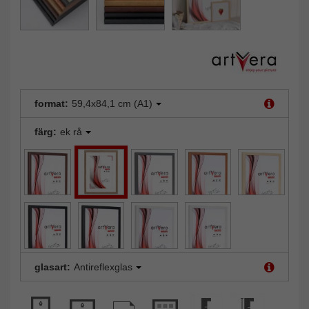
format:
59,4x84,1 cm (A1)
färg:
ek rå
glasart:
Antireflexglas