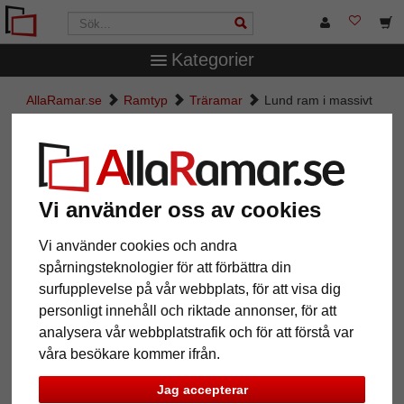
Kategorier
AllaRamar.se
Ramtyp
Träramar
Lund ram i massivt
trä
Lund ram i massivt trä
Vi använder oss av cookies
Vi använder cookies och andra
spårningsteknologier för att förbättra din
surfupplevelse på vår webbplats, för att visa dig
personligt innehåll och riktade annonser, för att
analysera vår webbplatstrafik och för att förstå var
våra besökare kommer ifrån.
Tillbaka
Näst
Jag accepterar