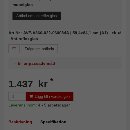
museiglas
.
Artikel om antireflexglas
Art.Nr.: AVE-A860-022-060084A | 59,4x84,1 cm (A1) | ek rå
| Antireflexglas
Fråga om artikeln
» till anpassade mått
*
1.437 kr
Lägg till i varukorgen
Leverans inom:
4 - 5 arbetsdagar
Beskrivning
Specifikation