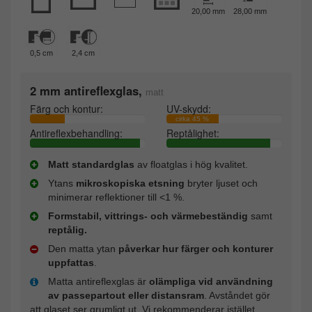
20,00 mm
28,00 mm
0,5 cm
2,4 cm
2 mm antireflexglas,
matt
Färg och kontur:
UV-skydd:
cirka 45 %
Antireflexbehandling:
Reptålighet:
Matt standardglas
av floatglas i hög kvalitet.
Ytans
mikroskopiska etsning
bryter ljuset och
minimerar reflektioner till <1 %.
Formstabil, vittrings- och värmebeständig
samt
reptålig.
Den matta ytan
påverkar hur färger och konturer
uppfattas
.
Matta antireflexglas är
olämpliga vid användning
av passepartout eller distansram
. Avståndet gör
att glaset ser grumligt ut. Vi rekommenderar istället