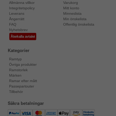
Allmänna villkor
Varukorg
Integritetspolicy
Mitt konto
Leverans
Minneslista
Ångerrätt
Min önskelista
FAQ
Offentlig önskelista
Nyhetsbrev
Återkalla avtalet
Kategorier
Ramtyp
Övriga produkter
Ramstorlek
Märken
Ramar efter mått
Passepartouter
Tillbehör
Säkra betalningar