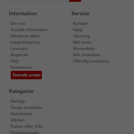
Information
Service
Om oss
Kontakt
Juridisk information
Hjälp
Allmänna villkor
Varukorg
Integritetspolicy
Mitt konto
Leverans
Minneslista
Ångerrätt
Min önskelista
FAQ
Offentlig önskelista
Nyhetsbrev
Återkalla avtalet
Kategorier
Ramtyp
Övriga produkter
Ramstorlek
Märken
Ramar efter mått
Passepartouter