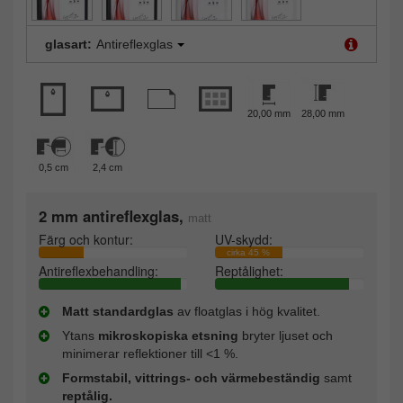
glasart:
Antireflexglas
20,00 mm
28,00 mm
0,5 cm
2,4 cm
2 mm antireflexglas,
matt
Färg och kontur:
UV-skydd:
cirka 45 %
Antireflexbehandling:
Reptålighet:
Matt standardglas
av floatglas i hög kvalitet.
Ytans
mikroskopiska etsning
bryter ljuset och
minimerar reflektioner till <1 %.
Formstabil, vittrings- och värmebeständig
samt
reptålig.