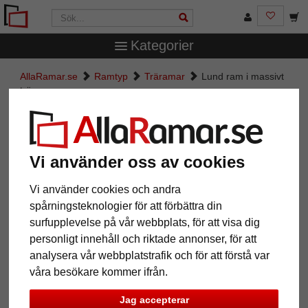
Kategorier
AllaRamar.se
Ramtyp
Träramar
Lund ram i massivt
trä
Lund ram i massivt trä
Vi använder oss av cookies
Vi använder cookies och andra
spårningsteknologier för att förbättra din
surfupplevelse på vår webbplats, för att visa dig
personligt innehåll och riktade annonser, för att
analysera vår webbplatstrafik och för att förstå var
våra besökare kommer ifrån.
Tillbaka
Näst
Jag accepterar