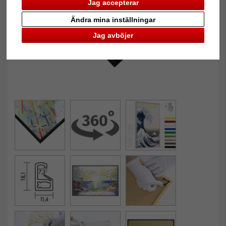
Jag accepterar
Ändra mina inställningar
Jag avböjer