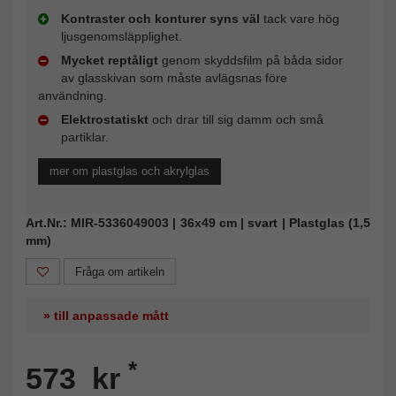
Kontraster och konturer syns väl
tack vare hög
ljusgenomsläpplighet.
Mycket reptåligt
genom skyddsfilm på båda sidor
av glasskivan som måste avlägsnas före
användning.
Elektrostatiskt
och drar till sig damm och små
partiklar.
mer om plastglas och akrylglas
Art.Nr.: MIR-5336049003 | 36x49 cm | svart | Plastglas (1,5
mm)
Fråga om artikeln
» till anpassade mått
*
573 kr