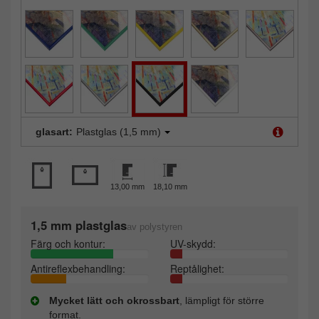
glasart:
Plastglas (1,5 mm)
13,00 mm
18,10 mm
1,5 mm plastglas
av polystyren
Färg och kontur:
UV-skydd:
Antireflexbehandling:
Reptålighet:
Mycket lätt och okrossbart
, lämpligt för större
format.