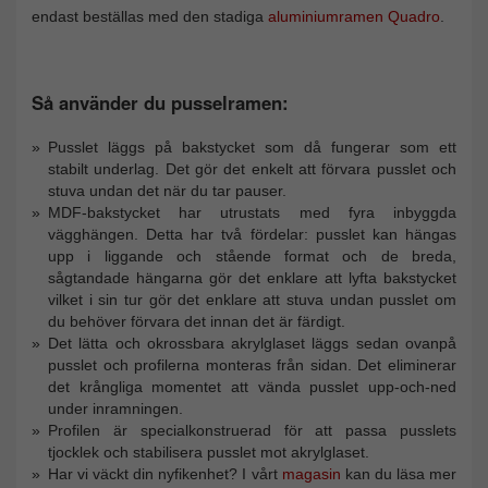
endast beställas med den stadiga
aluminiumramen Quadro
.
Så använder du pusselramen:
Pusslet läggs på bakstycket som då fungerar som ett
stabilt underlag. Det gör det enkelt att förvara pusslet och
stuva undan det när du tar pauser.
MDF-bakstycket har utrustats med fyra inbyggda
vägghängen. Detta har två fördelar: pusslet kan hängas
upp i liggande och stående format och de breda,
sågtandade hängarna gör det enklare att lyfta bakstycket
vilket i sin tur gör det enklare att stuva undan pusslet om
du behöver förvara det innan det är färdigt.
Det lätta och okrossbara akrylglaset läggs sedan ovanpå
pusslet och profilerna monteras från sidan. Det eliminerar
det krångliga momentet att vända pusslet upp-och-ned
under inramningen.
Profilen är specialkonstruerad för att passa pusslets
tjocklek och stabilisera pusslet mot akrylglaset.
Har vi väckt din nyfikenhet? I vårt
magasin
kan du läsa mer