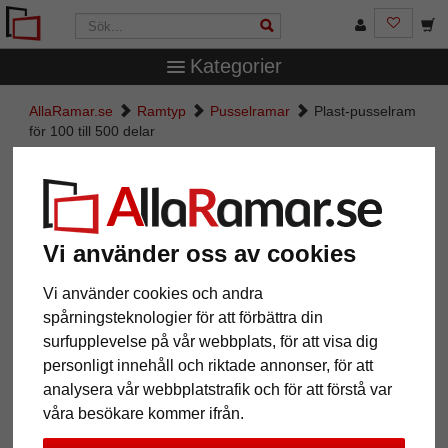
Kategorier
AllaRamar.se
Ramtyp
Pusselramar
Plast-pusselram
för 100 till 500 delar
Plast-pusselram för 100 till 500
delar
Vi använder oss av cookies
Vi använder cookies och andra
spårningsteknologier för att förbättra din
surfupplevelse på vår webbplats, för att visa dig
personligt innehåll och riktade annonser, för att
analysera vår webbplatstrafik och för att förstå var
våra besökare kommer ifrån.
Tillbaka
Näst