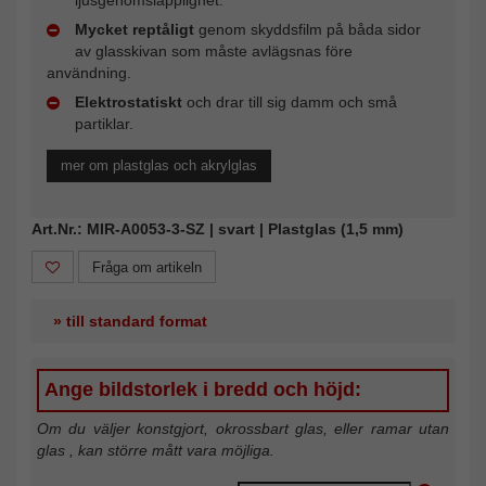
Mycket reptåligt
genom skyddsfilm på båda sidor
av glasskivan som måste avlägsnas före
användning.
Elektrostatiskt
och drar till sig damm och små
partiklar.
mer om plastglas och akrylglas
Art.Nr.: MIR-A0053-3-SZ | svart | Plastglas (1,5 mm)
Fråga om artikeln
» till standard format
Ange bildstorlek i bredd och höjd:
Om du väljer konstgjort, okrossbart glas, eller ramar utan
glas , kan större mått vara möjliga.