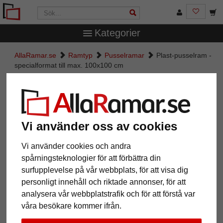
Kategorier
AllaRamar.se
Ramtyp
Pusselramar
Plast-pusselram -
specialformat till max. 100x100 cm
Plast-pusselram - specialformat
till max. 100x100 cm
Vi använder oss av cookies
Vi använder cookies och andra
spårningsteknologier för att förbättra din
surfupplevelse på vår webbplats, för att visa dig
personligt innehåll och riktade annonser, för att
analysera vår webbplatstrafik och för att förstå var
våra besökare kommer ifrån.
Tillbaka
Näst