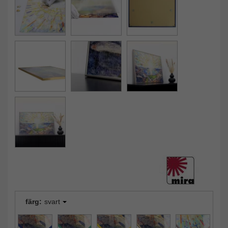
färg:
svart