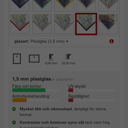
glasart:
Plastglas (1,5 mm)
8,00 mm
18,00 mm
1,5 mm plastglas
av polystyren
Färg och kontur:
UV-skydd:
Antireflexbehandling:
Reptålighet:
Mycket lätt och okrossbart
, lämpligt för större
format.
Kontraster och konturer syns väl
tack vare hög
ljusgenomsläpplighet.