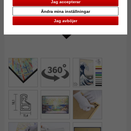
Jag accepterar
Ändra mina inställningar
Jag avböjer