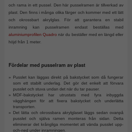
och rama in ett pussel. Den här pusselramen är tillverkad av
plast. Den finns i många olika färger och kommer med ett lätt
och okrossbart akrylglas. För att garantera en stabil
inramning kan pusselramen endast beställas med
aluminiumprofilen Quadro
när du beställer med en längd eller
höjd från 1 meter.
Fördelar med pusselram av plast
Pusslet kan läggas direkt på bakstycket som då fungerar
som ett stabilt underlag. Det gör det enkelt att förvara
pusslet och stuva undan det när du tar pauser.
MDF-bakstycket har utrustats med fyra inbyggda
vägghängen för att fixera bakstycket och underlätta
transporten.
Det lätta och okrossbara akrylglaset läggs sedan ovanpå
pusslet och själva ramen monteras från sidan. Detta
eliminerar det krångliga momentet att vända pusslet upp-
och-ned under inramningen.