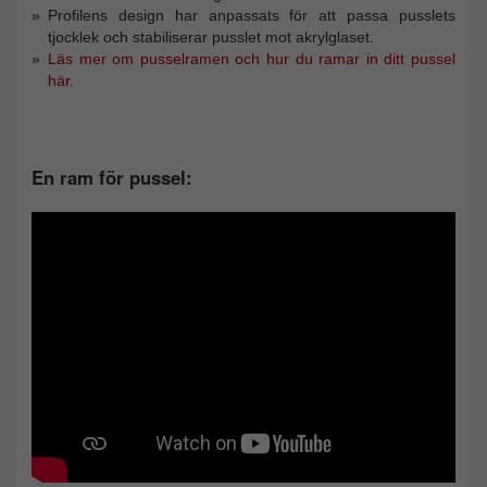
Profilens design har anpassats för att passa pusslets
tjocklek och stabiliserar pusslet mot akrylglaset.
Läs mer om pusselramen och hur du ramar in ditt pussel
här.
En ram för pussel: