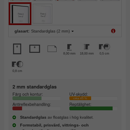
glasart:
Standardglas (2 mm)
8,00 mm
18,00 mm
0,5 cm
0,8 cm
2 mm standardglas
Färg och kontur:
UV-skydd:
cirka 45 %
Antireflexbehandling:
Reptålighet:
Standardglas
av floatglas i hög kvalitet.
Formstabil, prisvärd, vittrings- och