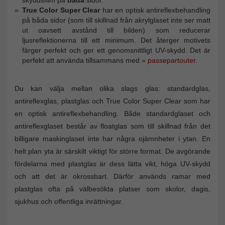
True Color Super Clear
har en optisk antireflexbehandling
på båda sidor (som till skillnad från akrylglaset inte ser matt
ut oavsett avstånd till bilden) som reducerar
ljusreflektionerna till ett minimum. Det återger motivets
färger perfekt och ger ett genomsnittligt UV-skydd. Det är
perfekt att använda tillsammans med
» passepartouter
.
Du kan välja mellan olika slags glas: standardglas,
antireflexglas, plastglas och True Color Super Clear som har
en optisk antireflexbehandling. Både standardglaset och
antireflexglaset består av floatglas som till skillnad från det
billigare maskinglaset inte har några ojämnheter i ytan. En
helt plan yta är särskilt viktigt för större format. De avgörande
fördelarna med plastglas är dess lätta vikt, höga UV-skydd
och att det är okrossbart. Därför används ramar med
plastglas ofta på välbesökta platser som skolor, dagis,
sjukhus och offentliga inrättningar.