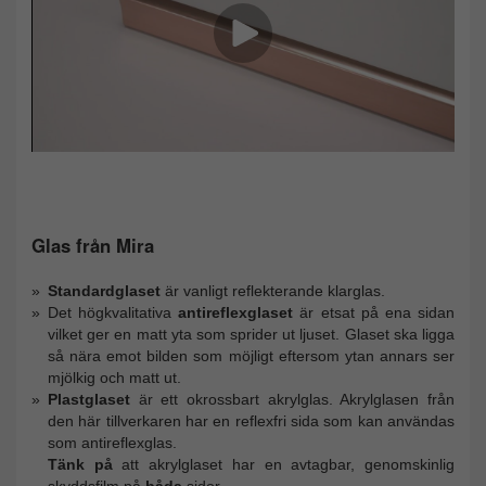
Glas från Mira
Standardglaset
är vanligt reflekterande klarglas.
Det högkvalitativa
antireflexglaset
är etsat på ena sidan
vilket ger en matt yta som sprider ut ljuset. Glaset ska ligga
så nära emot bilden som möjligt eftersom ytan annars ser
mjölkig och matt ut.
Plastglaset
är ett okrossbart akrylglas. Akrylglasen från
den här tillverkaren har en reflexfri sida som kan användas
som antireflexglas.
Tänk på
att akrylglaset har en avtagbar, genomskinlig
skyddsfilm på
båda
sidor.