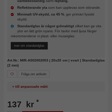
värmebeständig
samt
reptålig.
Reflekterande yta
som kan upplevas som störande.
Minimalt UV-skydd, ca 45 %
, ger primärt fysiskt
skydd.
Standardglas är något grönaktigt
vilket kan ge vita
ytor en lätt grön nyans. För tavlor med ljusa färger
rekommenderar vi plast- eller museiglas.
mer om standardglas
Art.Nr.: MIR-A502002003 | 20x20 cm | svart | Standardglas
(2 mm)
Fråga om artikeln
» till anpassade mått
*
137 kr