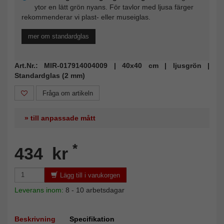
ytor en lätt grön nyans. För tavlor med ljusa färger
rekommenderar vi plast- eller museiglas.
mer om standardglas
Art.Nr.: MIR-017914004009 | 40x40 cm | ljusgrön |
Standardglas (2 mm)
Fråga om artikeln
» till anpassade mått
*
434 kr
Lägg till i varukorgen
Leverans inom:
8 - 10 arbetsdagar
Beskrivning
Specifikation