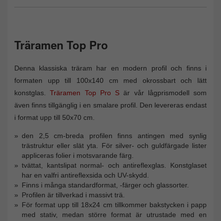
Träramen Top Pro
Denna klassiska träram har en modern profil och finns i
formaten upp till 100x140 cm med okrossbart och lätt
konstglas.
Träramen Top Pro S
är vår lågprismodell som
även finns tillgänglig i en smalare profil. Den levereras endast
i format upp till 50x70 cm.
den 2,5 cm-breda profilen finns antingen med synlig
trästruktur eller slät yta. För silver- och guldfärgade lister
appliceras folier i motsvarande färg.
tvättat, kantslipat normal- och antireflexglas. Konstglaset
har en valfri antireflexsida och UV-skydd.
Finns i många standardformat, -färger och glassorter.
Profilen är tillverkad i massivt trä.
För format upp till 18x24 cm tillkommer bakstycken i papp
med stativ, medan större format är utrustade med en