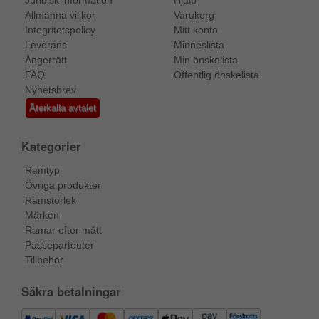
Allmänna villkor
Varukorg
Integritetspolicy
Mitt konto
Leverans
Minneslista
Ångerrätt
Min önskelista
FAQ
Offentlig önskelista
Nyhetsbrev
Återkalla avtalet
Kategorier
Ramtyp
Övriga produkter
Ramstorlek
Märken
Ramar efter mått
Passepartouter
Tillbehör
Säkra betalningar