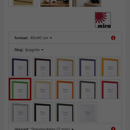
format:
40x40 cm
färg:
ljusgrön
glasart:
Standardglas (2 mm)