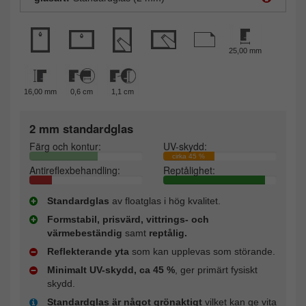
25,00 mm
16,00 mm
0,6 cm
1,1 cm
2 mm standardglas
Färg och kontur:
UV-skydd:
cirka 45 %
Antireflexbehandling:
Reptålighet:
Standardglas
av floatglas i hög kvalitet.
Formstabil, prisvärd, vittrings- och
värmebeständig
samt
reptålig.
Reflekterande yta
som kan upplevas som störande.
Minimalt UV-skydd, ca 45 %
, ger primärt fysiskt
skydd.
Standardglas är något grönaktigt
vilket kan ge vita