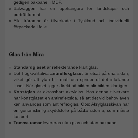
gedigen bakpanel i MDF.
Bakväggen har en upphängare för landskaps- och
porträttformat.
Alla träramar är tillverkade i Tyskland och individuellt
förpackade i folie.
Glas från Mira
Standardglaset
är reflekterande klart glas.
Det högkvalitativa
antireflexglaset
är etsat på ena sidan,
vilket gör att ytan blir matt och sprider ut det infallande
ljuset. När glaset ligger direkt på bilden blir bilden klar igen.
Konstglas
är okrossbart akrylglas. Hos denna tillverkare
har konstglaset en antireflexsida, så att det vid behov även
kan användas som antireflexglas.
Obs
: Akrylglasskivan har
en genomskinlig skyddsfolie på
båda
sidorna, som måste
tas bort.
Tomma ramar
levereras utan glas och utan bakpanel.