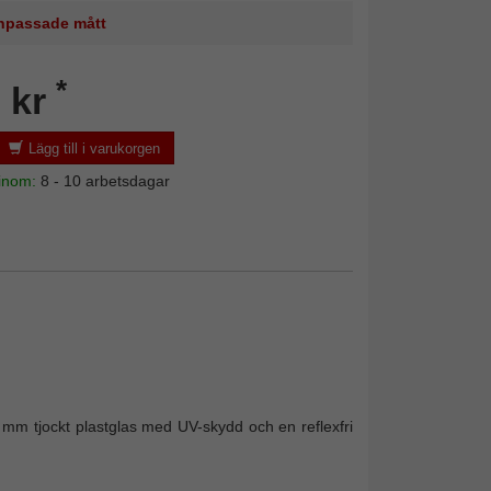
 anpassade mått
*
 kr
Lägg till i varukorgen
 inom:
8 - 10 arbetsdagar
r 2 mm tjockt plastglas med UV-skydd och en reflexfri