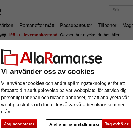
Märken
Ramar efter mått
Passepartouter
Tillbehör
Maga
195 kr
i leveranskostnad.
Oavsett hur mycket du beställer.
m ART
astram ART
Vi använder oss av cookies
Första klas
Vi använder cookies och andra spårningsteknologier för att
förbättra din surfupplevelse på vår webbplats, för att visa dig
personligt innehåll och riktade annonser, för att analysera vår
format
webbplatstrafik och för att förstå var våra besökare kommer
ifrån.
färg:
b
Jag accepterar
Jag avböjer
Ändra mina inställningar
ka
Nästa