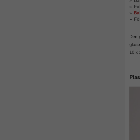
Ba
Fa
Ba
Fö
Den p
glase
10 x 
Plas