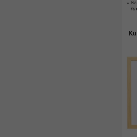
När
få 
Ku