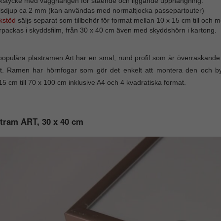
kstycke med vägghängen för stående och liggande upphängning.
lsdjup ca 2 mm (kan användas med normaltjocka passepartouter)
kstöd
säljs separat som tillbehör för format mellan 10 x 15 cm till och 
rpackas i skyddsfilm, från 30 x 40 cm även med skyddshörn i kartong.
opulära plastramen Art har en smal, rund profil som är överraskande sta
t. Ramen har hörnfogar som gör det enkelt att montera den och byta 
15 cm till 70 x 100 cm inklusive A4 och 4 kvadratiska format.
tram ART, 30 x 40 cm