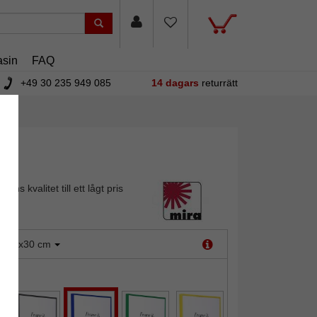
sin
FAQ
+49 30 235 949 085
14 dagars
returrätt
sens kvalitet till ett lågt pris
:
20x30 cm
lå