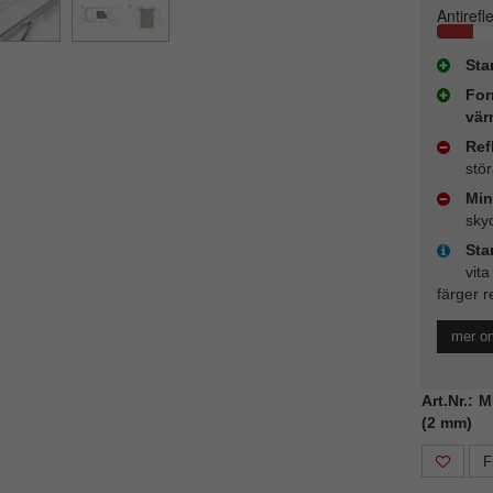
Antirefl
Sta
For
vär
Ref
stö
Min
sky
Sta
vita
färger r
mer o
Art.Nr.: 
(2 mm)
F