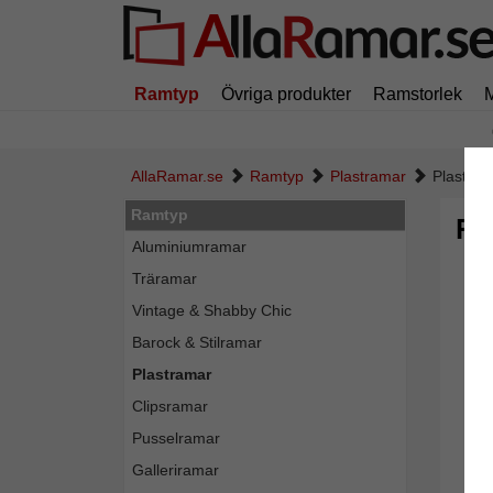
Ramtyp
Övriga produkter
Ramstorlek
AllaRamar.se
Ramtyp
Plastramar
Plastra
Ramtyp
Pl
Aluminiumramar
Träramar
Vintage & Shabby Chic
Barock & Stilramar
Plastramar
Clipsramar
Pusselramar
Galleriramar
Tillba