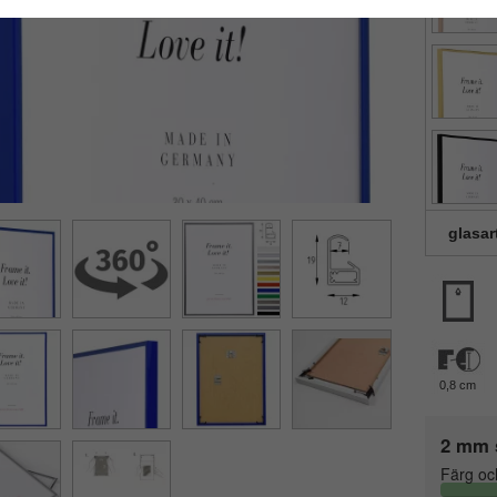
glasar
0,8 cm
2 mm 
Färg oc