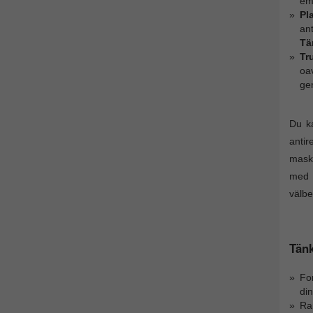
emo
Pl
ant
Tä
Tr
oav
ge
Du ka
antir
maski
med p
välbe
Tänk
For
din
Ram