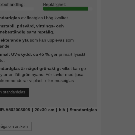
exbehandling:
Reptålighet:
ndardglas
av floatglas i hög kvalitet.
mstabil, prisvärd, vittrings- och
mebeständig
samt
reptålig.
lekterande yta
som kan upplevas som
rande.
imalt UV-skydd, ca 45 %
, ger primärt fysiskt
dd.
ndardglas är något grönaktigt
vilket kan ge
 ytor en lätt grön nyans. För tavlor med ljusa
ekommenderar vi plast- eller museiglas.
m standardglas
MIR-A502003008 | 20x30 cm | blå | Standardglas
råga om artikeln