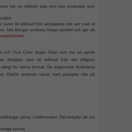
erkaren har en reflexfri sida som kan användas som
a
sidor.
(som till skillnad från akrylglaset inte ser matt ut
mum. Det återger motivets färger perfekt och ger ett
assepartouter
.
glas och True Color Super Clear som har en optisk
v floatglas som till skillnad från det billigare
 viktigt för större format. De avgörande fördelarna
art. Därför används ramar med plastglas ofta på
tällningar göras i bildformatet. Det betyder att om
vanliga format.