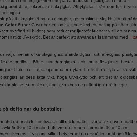
t bilden som möjligt eftersom ytan annars ser mjölkig och matt ut.
astglaset
är ett okrossbart akrylglas. Akrylglasen från den här tillv
ireflexglas.
nk på
att akrylglaset har en avtagbar, genomskinlig skyddsfilm på
båd
ue Color Super Clear
har en optisk antireflexbehandling på båda sidor 
sett avstånd till bilden) som reducerar ljusreflektionerna till ett mini
nomsnittligt UV-skydd. Det är perfekt att använda tillsammans med
» p
n välja mellan olika slags glas: standardglas, antireflexglas, plast
eflexbehandling. Både standardglaset och antireflexglaset består a
nglaset inte har några ojämnheter i ytan. En helt plan yta är särskilt
lastglas är dess lätta vikt, höga UV-skydd och att det är okrossb
sökta platser som skolor, dagis, sjukhus och offentliga inrättningar.
 på detta när du beställer
matet du beställer motsvarar alltid bildmåttet. Därför ska även måttbes
 tavla är 30 x 40 cm stor behöver du en ram i formatet 30 x 40 cm.
en tillverkas i Tyskland vilket betyder att du också kan måttbeställa o