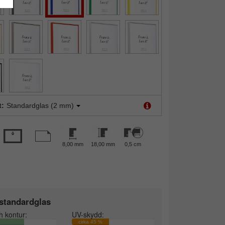
t:
Standardglas (2 mm)
8,00 mm
18,00 mm
0,5 cm
standardglas
h kontur:
UV-skydd:
cirka 45 %