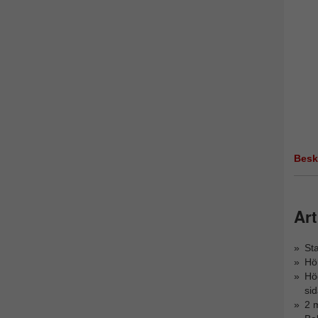
Besk
Art
Sta
Hör
Hög
sid
2 