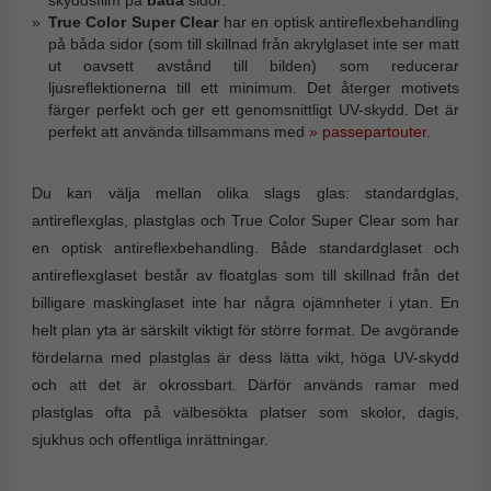
True Color Super Clear
har en optisk antireflexbehandling
på båda sidor (som till skillnad från akrylglaset inte ser matt
ut oavsett avstånd till bilden) som reducerar
ljusreflektionerna till ett minimum. Det återger motivets
färger perfekt och ger ett genomsnittligt UV-skydd. Det är
perfekt att använda tillsammans med
» passepartouter
.
Du kan välja mellan olika slags glas: standardglas,
antireflexglas, plastglas och True Color Super Clear som har
en optisk antireflexbehandling. Både standardglaset och
antireflexglaset består av floatglas som till skillnad från det
billigare maskinglaset inte har några ojämnheter i ytan. En
helt plan yta är särskilt viktigt för större format. De avgörande
fördelarna med plastglas är dess lätta vikt, höga UV-skydd
och att det är okrossbart. Därför används ramar med
plastglas ofta på välbesökta platser som skolor, dagis,
sjukhus och offentliga inrättningar.