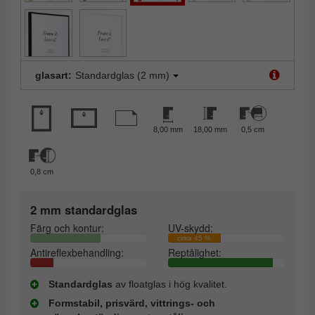
glasart:
Standardglas (2 mm)
8,00 mm
18,00 mm
0,5 cm
0,8 cm
2 mm standardglas
Färg och kontur:
UV-skydd:
cirka 45 %
Antireflexbehandling:
Reptålighet:
Standardglas
av floatglas i hög kvalitet.
Formstabil, prisvärd, vittrings- och