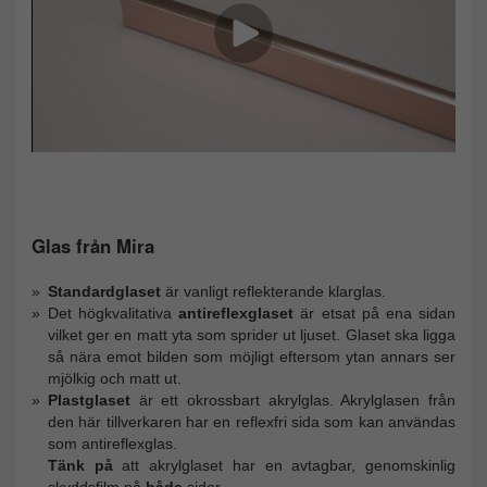
Glas från Mira
Standardglaset
är vanligt reflekterande klarglas.
Det högkvalitativa
antireflexglaset
är etsat på ena sidan
vilket ger en matt yta som sprider ut ljuset. Glaset ska ligga
så nära emot bilden som möjligt eftersom ytan annars ser
mjölkig och matt ut.
Plastglaset
är ett okrossbart akrylglas. Akrylglasen från
den här tillverkaren har en reflexfri sida som kan användas
som antireflexglas.
Tänk på
att akrylglaset har en avtagbar, genomskinlig
skyddsfilm på
båda
sidor.