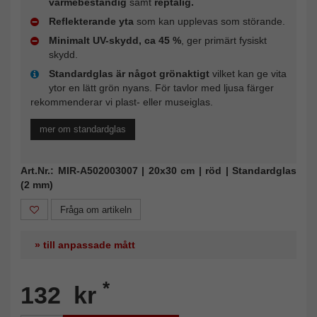
värmebeständig
samt
reptålig.
Reflekterande yta
som kan upplevas som störande.
Minimalt UV-skydd, ca 45 %
, ger primärt fysiskt
skydd.
Standardglas är något grönaktigt
vilket kan ge vita
ytor en lätt grön nyans. För tavlor med ljusa färger
rekommenderar vi plast- eller museiglas.
mer om standardglas
Art.Nr.: MIR-A502003007 | 20x30 cm | röd | Standardglas
(2 mm)
Fråga om artikeln
» till anpassade mått
*
132 kr