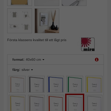
Första klassens kvalitet till ett lågt pris
format:
40x60 cm
färg:
silver