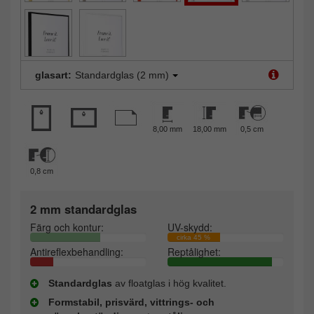
glasart:
Standardglas (2 mm)
8,00 mm
18,00 mm
0,5 cm
0,8 cm
2 mm standardglas
Färg och kontur:
UV-skydd:
cirka 45 %
Antireflexbehandling:
Reptålighet:
Standardglas
av floatglas i hög kvalitet.
Formstabil, prisvärd, vittrings- och