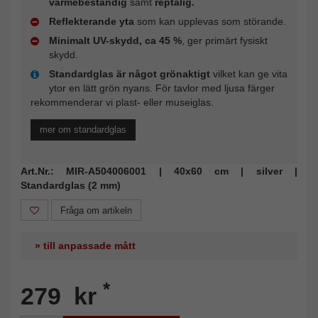
värmebeständig
samt
reptålig.
Reflekterande yta
som kan upplevas som störande.
Minimalt UV-skydd, ca 45 %
, ger primärt fysiskt
skydd.
Standardglas är något grönaktigt
vilket kan ge vita
ytor en lätt grön nyans. För tavlor med ljusa färger
rekommenderar vi plast- eller museiglas.
mer om standardglas
Art.Nr.: MIR-A504006001 | 40x60 cm | silver |
Standardglas (2 mm)
Fråga om artikeln
» till anpassade mått
*
279 kr