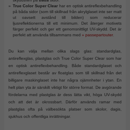
True Color Super Clear
har en optisk antireflexbehandling
på båda sidor (som till skillnad från akrylglaset inte ser matt
ut oavsett avstånd till bilden) som reducerar
ljusreflektionerna till ett minimum. Det återger motivets
färger perfekt och ger ett genomsnittligt UV-skydd. Det är
perfekt att använda tillsammans med
» passepartouter
.
Du kan välja mellan olika slags glas: standardglas,
antireflexglas, plastglas och True Color Super Clear som har
en optisk antireflexbehandling. Både standardglaset och
antireflexglaset består av floatglas som till skillnad från det
billigare maskinglaset inte har några ojämnheter i ytan. En
helt plan yta är särskilt viktigt för större format. De avgörande
fördelarna med plastglas är dess lätta vikt, höga UV-skydd
och att det är okrossbart. Därför används ramar med
plastglas ofta på välbesökta platser som skolor, dagis,
sjukhus och offentliga inrättningar.