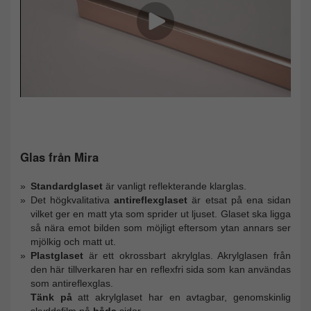
Glas från Mira
Standardglaset
är vanligt reflekterande klarglas.
Det högkvalitativa
antireflexglaset
är etsat på ena sidan
vilket ger en matt yta som sprider ut ljuset. Glaset ska ligga
så nära emot bilden som möjligt eftersom ytan annars ser
mjölkig och matt ut.
Plastglaset
är ett okrossbart akrylglas. Akrylglasen från
den här tillverkaren har en reflexfri sida som kan användas
som antireflexglas.
Tänk på
att akrylglaset har en avtagbar, genomskinlig
skyddsfilm på
båda
sidor.