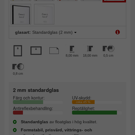
glasart:
Standardglas (2 mm)
8,00 mm
18,00 mm
0,5 cm
0,8 cm
2 mm standardglas
Färg och kontur:
UV-skydd:
cirka 45 %
Antireflexbehandling:
Reptålighet:
Standardglas
av floatglas i hög kvalitet.
Formstabil, prisvärd, vittrings- och