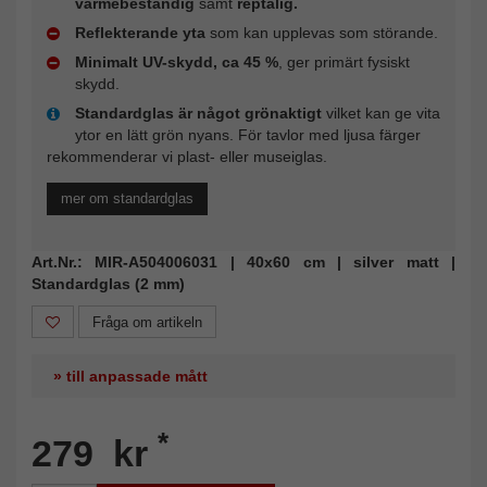
värmebeständig
samt
reptålig.
Reflekterande yta
som kan upplevas som störande.
Minimalt UV-skydd, ca 45 %
, ger primärt fysiskt
skydd.
Standardglas är något grönaktigt
vilket kan ge vita
ytor en lätt grön nyans. För tavlor med ljusa färger
rekommenderar vi plast- eller museiglas.
mer om standardglas
Art.Nr.: MIR-A504006031 | 40x60 cm | silver matt |
Standardglas (2 mm)
Fråga om artikeln
» till anpassade mått
*
279 kr