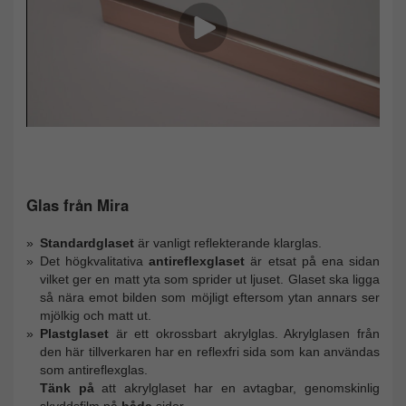
Glas från Mira
Standardglaset
är vanligt reflekterande klarglas.
Det högkvalitativa
antireflexglaset
är etsat på ena sidan
vilket ger en matt yta som sprider ut ljuset. Glaset ska ligga
så nära emot bilden som möjligt eftersom ytan annars ser
mjölkig och matt ut.
Plastglaset
är ett okrossbart akrylglas. Akrylglasen från
den här tillverkaren har en reflexfri sida som kan användas
som antireflexglas.
Tänk på
att akrylglaset har en avtagbar, genomskinlig
skyddsfilm på
båda
sidor.