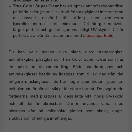
True Color Super Clear
har en optisk antireflexbehandling
på båda sidor (som till skillnad från akrylglaset inte ser matt
ut oavsett avstånd till bilden) som reducerar
ljusreflektionerna till ett minimum. Det återger motivets
färger perfekt och ger ett genomsnittligt UV-skydd. Det är
perfekt att använda tillsammans med
» passepartouter
.
Du kan välja mellan olika slags glas: standardglas,
antireflexglas, plastglas och True Color Super Clear som har
en optisk antireflexbehandling. Både standardglaset och
antireflexglaset består av floatglas som till skillnad från det
billigare maskinglaset inte har några ojämnheter i ytan. En
helt plan yta är särskilt viktigt för större format. De avgörande
fördelarna med plastglas är dess lätta vikt, höga UV-skydd
och att det är okrossbart. Därför används ramar med
plastglas ofta på välbesökta platser som skolor, dagis,
sjukhus och offentliga inrättningar.