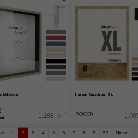
x Bildram
Träram Quadrum XL
*
1.198 kr
1.00
aka
1
2
3
4
5
6
7
8
9
57
Nästa