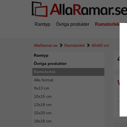
Ramtyp
Övriga produkter
Ramstorlek
AllaRamar.se
Ramstorlek
40x60 cm
Ramtyp
40
Övriga produkter
Ramstorlek
Alla format
9x13 cm
Mä
10x15 cm
13x18 cm
Spe
15x20 cm
18x18 cm