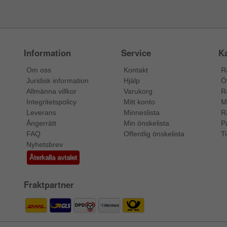
Information
Service
Ka
Om oss
Kontakt
R
Juridisk information
Hjälp
Ö
Allmänna villkor
Varukorg
R
Integritetspolicy
Mitt konto
M
Leverans
Minneslista
R
Ångerrätt
Min önskelista
P
FAQ
Offentlig önskelista
Ti
Nyhetsbrev
Återkalla avtalet
Fraktpartner