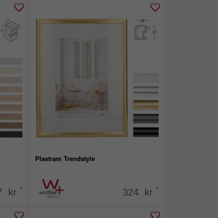
Plastram Trendstyle
*
*
7 kr
324 kr