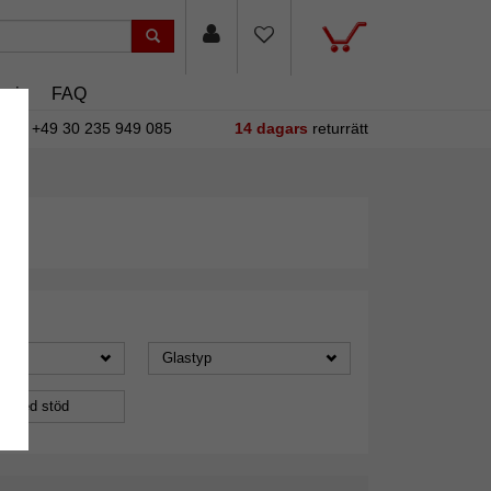
asin
FAQ
+49 30 235 949 085
14 dagars
returrätt
Glastyp
a med stöd