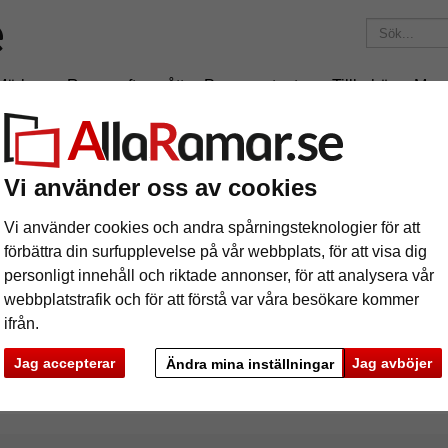
Märken
Ramar efter mått
Passepartouter
Tillbehör
Mag
195 kr
i leveranskostnad.
Oavsett hur mycket du beställer.
Vi använder oss av cookies
x60 cm
Vi använder cookies och andra spårningsteknologier för att
förbättra din surfupplevelse på vår webbplats, för att visa dig
personligt innehåll och riktade annonser, för att analysera vår
webbplatstrafik och för att förstå var våra besökare kommer
ifrån.
rke
Färg
Ramtyp
Jag accepterar
Jag avböjer
Ändra mina inställningar
ciella egenskaper
Profilbredd
Baksid