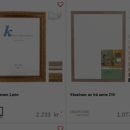
kram León
Växelram av trä serie 210
*
2.233 kr
1.07