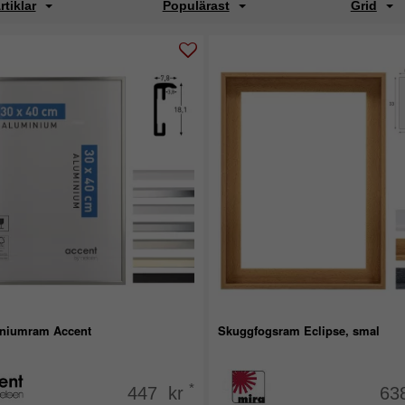
rtiklar
Populärast
Grid
niumram Accent
Skuggfogsram Eclipse, smal
*
447 kr
63