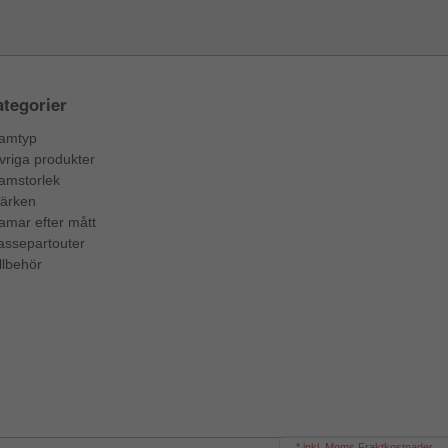
tegorier
amtyp
vriga produkter
amstorlek
ärken
amar efter mått
assepartouter
llbehör
* inkl. Moms Fraktkostnader