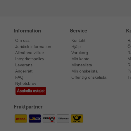
Information
Service
Ka
Om oss
Kontakt
R
Juridisk information
Hjälp
Ö
Allmänna villkor
Varukorg
R
Integritetspolicy
Mitt konto
M
Leverans
Minneslista
R
Ångerrätt
Min önskelista
P
FAQ
Offentlig önskelista
Ti
Nyhetsbrev
Återkalla avtalet
Fraktpartner