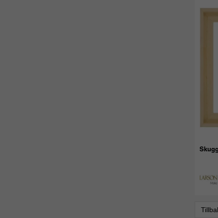
Skugg
Tillb