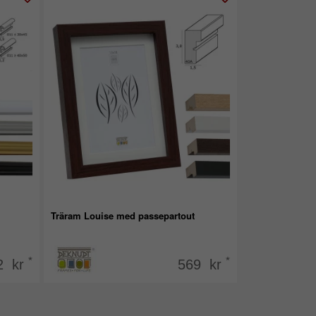
Träram Louise med passepartout
*
*
2 kr
569 kr