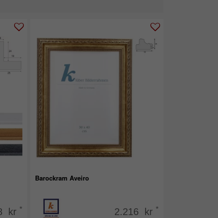
Barockram Aveiro
*
*
8 kr
2.216 kr