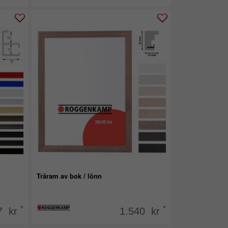
Träram av bok / lönn
*
*
7 kr
1.540 kr