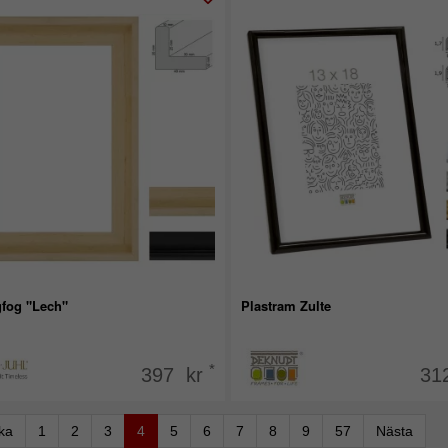
fog "Lech"
Plastram Zulte
*
397 kr
31
aka
1
2
3
4
5
6
7
8
9
57
Nästa