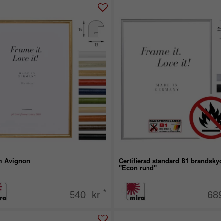
m Avignon
Certifierad standard B1 brandsk
"Econ rund"
*
540 kr
68