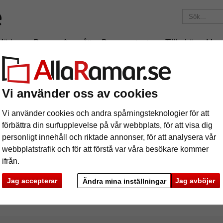
Märken
Ramar efter mått
Passepartouter
Tillbehör
Mag
195 kr
i leveranskostnad.
Oavsett hur mycket du beställer.
Vi använder oss av cookies
x60 cm
Vi använder cookies och andra spårningsteknologier för att
förbättra din surfupplevelse på vår webbplats, för att visa dig
personligt innehåll och riktade annonser, för att analysera vår
webbplatstrafik och för att förstå var våra besökare kommer
ifrån.
rke
Färg
Ramtyp
Jag accepterar
Jag avböjer
Ändra mina inställningar
ciella egenskaper
Profilbredd
Baksid