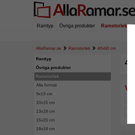
Ramtyp
Övriga produkter
Ramstorlek
AllaRamar.se
Ramstorlek
40x60 cm
Ramtyp
40
Övriga produkter
Ramstorlek
Alla format
9x13 cm
Mä
10x15 cm
13x18 cm
Spe
15x20 cm
18x18 cm