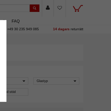
asin
FAQ
+49 30 235 949 085
14 dagars
returrätt
Glastyp
a med stöd