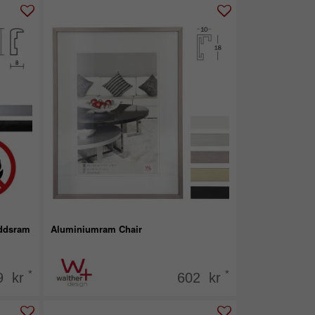
yddsram
Aluminiumram Chair
*
*
9 kr
602 kr